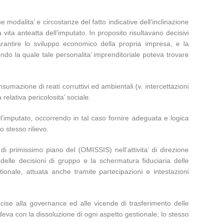
e modalita’ e circostanze del fatto indicative dell’inclinazione
 vita anteatta dell’imputato. In proposito risultavano decisivi
garantire lo sviluppo economico della propria impresa, e la
condo la quale tale personalita’ imprenditoriale poteva trovare
sumazione di reati corruttivi ed ambientali (v. intercettazioni
 relativa pericolosita’ sociale.
ll’imputato, occorrendo in tal caso fornire adeguata e logica
o stesso rilievo.
di primissimo piano del (OMISSIS) nell’attivita’ di direzione
ca delle decisioni di gruppo e la schermatura fiduciaria delle
stionale, attuata anche tramite partecipazioni e intestazioni
ecise alla governance ed alle vicende di trasferimento delle
deva con la dissoluzione di ogni aspetto gestionale; lo stesso