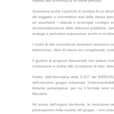
rispetto alla ricorrenza di un simile pericolo.
Sussisteva anche il pericolo di recidiva di cui all’a
del soggetto a commettere reati della stessa specie,
ed assorbenti i reiterati e prolungati contegni a
strumentalizzazione delle istituzioni pubbliche, non
analoga e pericolosa espressione anche in un’altra r
I motivi di tale concretezza dovevano ravvisarsi nel
telefoniche), rilievi di natura non congetturale, costi
Il giudizio di prognosi sfavorevole non poteva muta
motivazione in ordine alle circostanze di fatto, dete
Inoltre, dall’informativa della G.D.F. del 30/06/2
dell’omonimo gruppo industriale, l’interscambiabili
titolarita’ partecipative, per cui il formale venir
fiduciarie.
Ad avviso dell’organo decidente, la risoluzione ne
partecipazioni nelle societa’ del gruppo – non osta