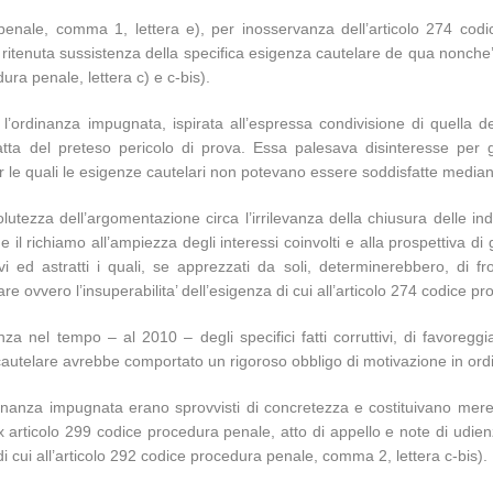
 penale, comma 1, lettera e), per inosservanza dell’articolo 274 co
lla ritenuta sussistenza della specifica esigenza cautelare de qua nonch
ura penale, lettera c) e c-bis).
e l’ordinanza impugnata, ispirata all’espressa condivisione di quella d
ta del preteso pericolo di prova. Essa palesava disinteresse per gl
er le quali le esigenze cautelari non potevano essere soddisfatte median
lutezza dell’argomentazione circa l’irrilevanza della chiusura delle inda
il richiamo all’ampiezza degli interessi coinvolti e alla prospettiva di
 ed astratti i quali, se apprezzati da soli, determinerebbero, di fro
e ovvero l’insuperabilita’ dell’esigenza di cui all’articolo 274 codice pr
enza nel tempo – al 2010 – degli specifici fatti corruttivi, di favoregg
cautelare avrebbe comportato un rigoroso obbligo di motivazione in ordine
rdinanza impugnata erano sprovvisti di concretezza e costituivano mere 
tanza ex articolo 299 codice procedura penale, atto di appello e note di udi
i cui all’articolo 292 codice procedura penale, comma 2, lettera c-bis).