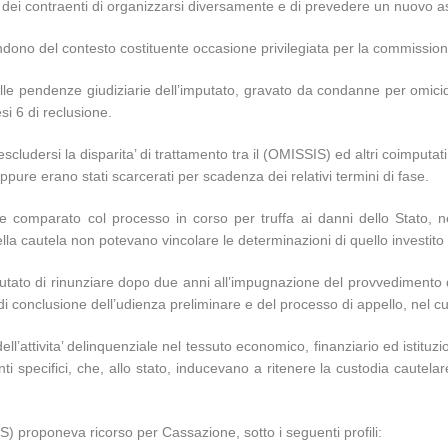
e dei contraenti di organizzarsi diversamente e di prevedere un nuovo a
andono del contesto costituente occasione privilegiata per la commissione
alle pendenze giudiziarie dell’imputato, gravato da condanne per omici
si 6 di reclusione.
cludersi la disparita’ di trattamento tra il (OMISSIS) ed altri coimputat
pure erano stati scarcerati per scadenza dei relativi termini di fase.
 comparato col processo in corso per truffa ai danni dello Stato, nel
lla cautela non potevano vincolare le determinazioni di quello investit
l’imputato di rinunziare dopo due anni all’impugnazione del provvedimen
 conclusione dell’udienza preliminare e del processo di appello, nel cu
 dell’attivita’ delinquenziale nel tessuto economico, finanziario ed istituzio
nti specifici, che, allo stato, inducevano a ritenere la custodia cautel
) proponeva ricorso per Cassazione, sotto i seguenti profili: