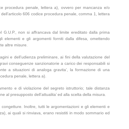
dice procedura penale, lettera a), ovvero per mancanza e/o
e’ dell’articolo 606 codice procedura penale, comma 1, lettera
el G.U.P., non si affrancava dal limite ereditato dalla prima
i elementi e gli argomenti forniti dalla difesa, omettendo
te altre misure.
gini e dell’udienza preliminare, ai fini della valutazione del
 gravi conseguenze sanzionatorie a carico dei responsabili si
nte a situazioni di analoga gravita’, la formazione di una
ocedura penale, lettera a).
iamento e di violazione del segreto istruttorio; tale distanza
 al presupposto dell’attualita’ ed alla scelta della misura.
congetture. Inoltre, tutti le argomentazioni e gli elementi e
enza), ai quali si rinviava, erano resistiti in modo sommario ed