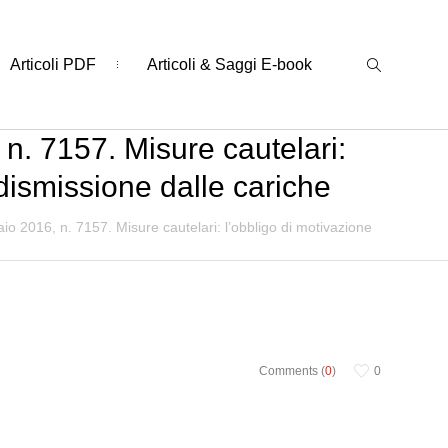
Articoli PDF
Articoli & Saggi E-book
n. 7157. Misure cautelari:
 dismissione dalle cariche
io 2016, n. 7157. Misure cautelari: l’obbligo di motivazione
Comments (
0
)
0