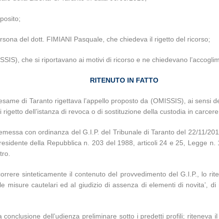
sposito;
rsona del dott. FIMIANI Pasquale, che chiedeva il rigetto del ricorso;
MISSIS), che si riportavano ai motivi di ricorso e ne chiedevano l’accogli
RITENUTO IN FATTO
iesame di Taranto rigettava l’appello proposto da (OMISSIS), ai sensi d
 rigetto dell’istanza di revoca o di sostituzione della custodia in carcere
essa con ordinanza del G.I.P. del Tribunale di Taranto del 22/11/2012 
Presidente della Repubblica n. 203 del 1988, articoli 24 e 25, Legge n. 
tro.
correre sinteticamente il contenuto del provvedimento del G.I.P., lo ri
delle misure cautelari ed al giudizio di assenza di elementi di novita’,
 conclusione dell’udienza preliminare sotto i predetti profili; riteneva i