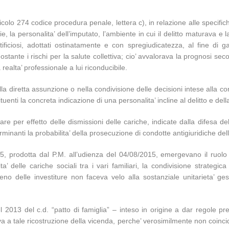
rticolo 274 codice procedura penale, lettera c), in relazione alle specifich
 la personalita’ dell’imputato, l’ambiente in cui il delitto maturava e la
rtificiosi, adottati ostinatamente e con spregiudicatezza, al fine di 
ostante i rischi per la salute collettiva; cio’ avvalorava la prognosi se
ealta’ professionale a lui riconducibile.
la diretta assunzione o nella condivisione delle decisioni intese alla con
tuenti la concreta indicazione di una personalita’ incline al delitto e della
re per effetto delle dismissioni delle cariche, indicate dalla difesa de
rminanti la probabilita’ della prosecuzione di condotte antigiuridiche dell
015, prodotta dal P.M. all’udienza del 04/08/2015, emergevano il ruolo 
ta’ delle cariche sociali tra i vari familiari, la condivisione strategi
 meno delle investiture non faceva velo alla sostanziale unitarieta’ ge
l 2013 del c.d. “patto di famiglia” – inteso in origine a dar regole pr
va a tale ricostruzione della vicenda, perche’ verosimilmente non coinci