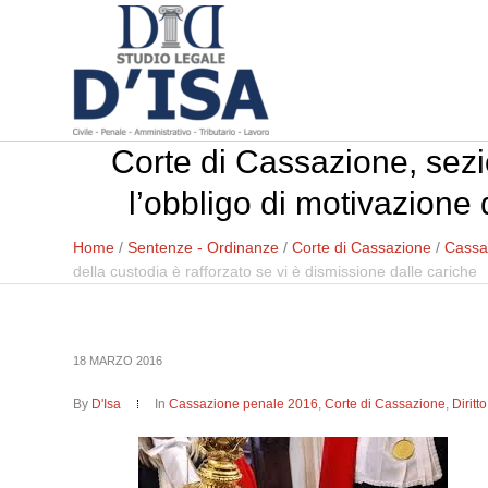
Corte di Cassazione, sezi
l’obbligo di motivazione 
Home
/
Sentenze - Ordinanze
/
Corte di Cassazione
/
Cassa
della custodia è rafforzato se vi è dismissione dalle cariche
18 MARZO 2016
By
D'Isa
In
Cassazione penale 2016
,
Corte di Cassazione
,
Dirit