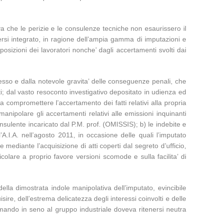
va che le perizie e le consulenze tecniche non esaurissero il
nersi integrato, in ragione dell’ampia gamma di imputazioni e
posizioni dei lavoratori nonche’ dagli accertamenti svolti dai
esso e dalla notevole gravita’ delle conseguenze penali, che
ti; dal vasto resoconto investigativo depositato in udienza ed
a compromettere l’accertamento dei fatti relativi alla propria
anipolare gli accertamenti relativi alle emissioni inquinanti
onsulente incaricato dal P.M. prof. (OMISSIS); b) le indebite e
l’A.I.A. nell’agosto 2011, in occasione delle quali l’imputato
e mediante l’acquisizione di atti coperti dal segreto d’ufficio,
colare a proprio favore versioni scomode e sulla facilita’ di
della dimostrata indole manipolativa dell’imputato, evincibile
re, dell’estrema delicatezza degli interessi coinvolti e delle
mando in seno al gruppo industriale doveva ritenersi neutra