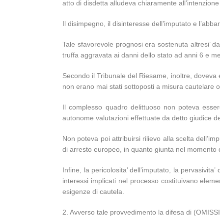
atto di disdetta alludeva chiaramente all’intenzion
Il disimpegno, il disinteresse dell’imputato e l’abb
Tale sfavorevole prognosi era sostenuta altresi’ d
truffa aggravata ai danni dello stato ad anni 6 e me
Secondo il Tribunale del Riesame, inoltre, doveva es
non erano mai stati sottoposti a misura cautelare op
Il complesso quadro delittuoso non poteva essere
autonome valutazioni effettuate da detto giudice de
Non poteva poi attribuirsi rilievo alla scelta del
di arresto europeo, in quanto giunta nel momento di
Infine, la pericolosita’ dell’imputato, la pervasivita’
interessi implicati nel processo costituivano eleme
esigenze di cautela.
2. Avverso tale provvedimento la difesa di (OMISSIS