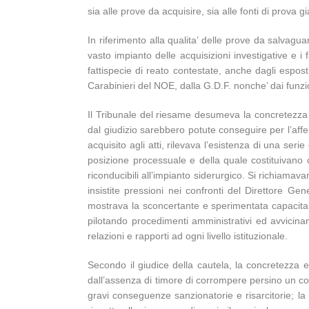
sia alle prove da acquisire, sia alle fonti di prova gi
In riferimento alla qualita’ delle prove da salvagu
vasto impianto delle acquisizioni investigative e i
fattispecie di reato contestate, anche dagli espost
Carabinieri del NOE, dalla G.D.F. nonche’ dai funzi
Il Tribunale del riesame desumeva la concretezza d
dal giudizio sarebbero potute conseguire per l’affe
acquisito agli atti, rilevava l’esistenza di una ser
posizione processuale e della quale costituivano c
riconducibili all’impianto siderurgico. Si richiamava
insistite pressioni nei confronti del Direttore Gen
mostrava la sconcertante e sperimentata capacita’ di 
pilotando procedimenti amministrativi ed avvicinand
relazioni e rapporti ad ogni livello istituzionale.
Secondo il giudice della cautela, la concretezza e 
dall’assenza di timore di corrompere persino un con
gravi conseguenze sanzionatorie e risarcitorie; l