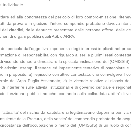
a’ individuate.
ardare ed alla concretezza del pericolo di loro compro-missione, ritene
 fatti da provare in giudizio; l’intero compendio probatorio doveva rite
i dei cittadini, dalle denunce presentate dalle persone offese, dalle de
onari di organi pubblici quali ASL o ARPA.
el pericolo dall’oggettiva imponenza degli interessi implicati nel proc
rmazione di responsabilita’ con riguardo ai seri e plurimi reati contesta
ie di vicende idonee a dimostrare la spiccata inclinazione del (OMISSIS) 
hiarissimi esempi il tenace ed impertinente tentativo di ostacolare e m
no in proposito: a) l’episodio corruttivo contestato, che coinvolgeva il c
erale dell’Arpa Puglia Assennato; c) le vicende relative al rilascio del
interferire sulle attivita’ istituzionali e di governo centrale e regional
o funzionari pubblici nonche’ contando sulla collaudata abilita’ di vei
l’attualita’ del rischio da cautelare si legittimavano dapprima per via 
sulente della Procura, della vastita’ del compendio probatorio da acquisi
a circostanza dell’occupazione o meno del (OMISSIS) di un ruolo di co