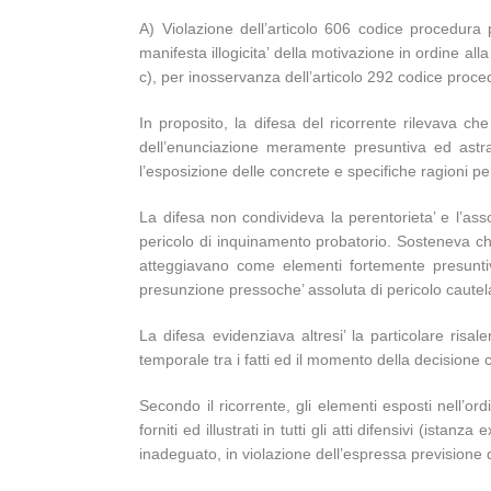
A) Violazione dell’articolo 606 codice procedura
manifesta illogicita’ della motivazione in ordine a
c), per inosservanza dell’articolo 292 codice proced
In proposito, la difesa del ricorrente rilevava ch
dell’enunciazione meramente presuntiva ed astrat
l’esposizione delle concrete e specifiche ragioni p
La difesa non condivideva la perentorieta’ e l’asso
pericolo di inquinamento probatorio. Sosteneva che 
atteggiavano come elementi fortemente presuntivi
presunzione pressoche’ assoluta di pericolo cautelar
La difesa evidenziava altresi’ la particolare risal
temporale tra i fatti ed il momento della decisione 
Secondo il ricorrente, gli elementi esposti nell’o
forniti ed illustrati in tutti gli atti difensivi (is
inadeguato, in violazione dell’espressa previsione d