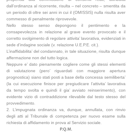
dall’ordinanza al ricorrente, risulta – nel concreto – smentita da
un periodo di oltre sei anni in cui il (OMISSIS) nulla risulta aver
commesso di penalmente riprovevole.
Nello stesso senso depongono il pentimento e la
consapevolezza in relazione al grave evento provocato e il
corretto svolgimento di regolare attivita’ lavorativa, evidenziati in
sede d’indagine sociale (v. relazione U.E.P.E. cit.).
L’inaffidabilita’ del condannato, in tale situazione, risulta dunque
affermazione non del tutto logica.
Neppure e’ dato pienamente cogliere come gli stessi elementi
di valutazione (pero’ riguardati con maggiore apertura
prognostica) siano stati posti a base della concessa semiliberta’
(la cui esecuzione finisce per pregiudicare l’attivita’ lavorativa
da tempo svolta e quindi il gia’ avviato reinserimento), con
evidente vizio di contraddizione rilevabile dal testo stesso del
provvedimento.
2. L’impugnata ordinanza va, dunque, annullata, con rinvio
degli atti al Tribunale di competenza per nuovo esame sulla
richiesta di affidamento in prova al Servizio sociale.
P.Q.M.