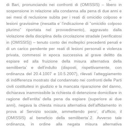
di Bari, pronunciando nei confronti di (OMISSIS) – libero in
sospensione in relazione alla condanna alla pena di due anni e
sei mesi di reclusione subita per i reati di omicidio colposo e
lesioni gravissime (inesatta e’ l’indicazione di “omicidio colposo
plurimo” riportata nel provvedimento), aggravato dalla
violazione della disciplina della circolazione stradale (verificatosi
in (OMISSIS)) – tenuto conto dei molteplici precedenti penali e
di un carico pendente per reati di lesioni personali e violenza
privata, commessi in epoca successiva al grave delitto da
espiare ed alla fruizione della misura alternativa della
semiliberta’ e dell’indulto (disposti, rispettivamente, con
ordinanza del 20.4.1007 e 10.5.2007), rilevati l’atteggiamento
di indifferenza mostrato dal condannato nei confronti delle Parti
civili costituitesi in giudizio e la mancata riparazione del danno,
dichiarava inammissibile la richiesta di detenzione domiciliare in
ragione dell’entita’ della pena da espiare (superiore ai due
anni), negava la chiesta misura alternativa dell’affidamento in
prova al Servizio sociale, ammettendo pero’, d’ufficio, il
(OMISSIS) al beneficio della semiliberta’.2. Avverso tale
ordinanza, in ordine alla negata misura alternativa