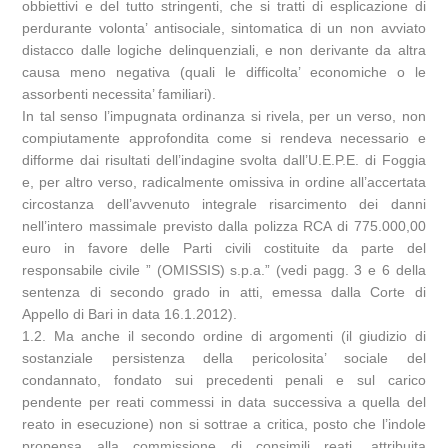
obbiettivi e del tutto stringenti, che si tratti di esplicazione di
perdurante volonta’ antisociale, sintomatica di un non avviato
distacco dalle logiche delinquenziali, e non derivante da altra
causa meno negativa (quali le difficolta’ economiche o le
assorbenti necessita’ familiari).
In tal senso l’impugnata ordinanza si rivela, per un verso, non
compiutamente approfondita come si rendeva necessario e
difforme dai risultati dell’indagine svolta dall’U.E.P.E. di Foggia
e, per altro verso, radicalmente omissiva in ordine all’accertata
circostanza dell’avvenuto integrale risarcimento dei danni
nell’intero massimale previsto dalla polizza RCA di 775.000,00
euro in favore delle Parti civili costituite da parte del
responsabile civile ” (OMISSIS) s.p.a.” (vedi pagg. 3 e 6 della
sentenza di secondo grado in atti, emessa dalla Corte di
Appello di Bari in data 16.1.2012).
1.2. Ma anche il secondo ordine di argomenti (il giudizio di
sostanziale persistenza della pericolosita’ sociale del
condannato, fondato sui precedenti penali e sul carico
pendente per reati commessi in data successiva a quella del
reato in esecuzione) non si sottrae a critica, posto che l’indole
propensa alla commissione di consimili reati, attribuita