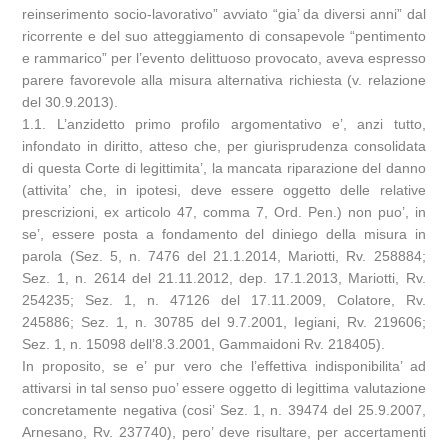
reinserimento socio-lavorativo” avviato “gia’ da diversi anni” dal
ricorrente e del suo atteggiamento di consapevole “pentimento
e rammarico” per l’evento delittuoso provocato, aveva espresso
parere favorevole alla misura alternativa richiesta (v. relazione
del 30.9.2013).
1.1. L’anzidetto primo profilo argomentativo e’, anzi tutto,
infondato in diritto, atteso che, per giurisprudenza consolidata
di questa Corte di legittimita’, la mancata riparazione del danno
(attivita’ che, in ipotesi, deve essere oggetto delle relative
prescrizioni, ex articolo 47, comma 7, Ord. Pen.) non puo’, in
se’, essere posta a fondamento del diniego della misura in
parola (Sez. 5, n. 7476 del 21.1.2014, Mariotti, Rv. 258884;
Sez. 1, n. 2614 del 21.11.2012, dep. 17.1.2013, Mariotti, Rv.
254235; Sez. 1, n. 47126 del 17.11.2009, Colatore, Rv.
245886; Sez. 1, n. 30785 del 9.7.2001, Iegiani, Rv. 219606;
Sez. 1, n. 15098 dell’8.3.2001, Gammaidoni Rv. 218405).
In proposito, se e’ pur vero che l’effettiva indisponibilita’ ad
attivarsi in tal senso puo’ essere oggetto di legittima valutazione
concretamente negativa (cosi’ Sez. 1, n. 39474 del 25.9.2007,
Arnesano, Rv. 237740), pero’ deve risultare, per accertamenti