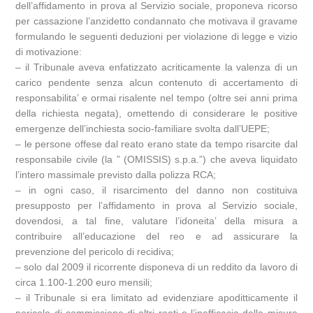
dell’affidamento in prova al Servizio sociale, proponeva ricorso
per cassazione l’anzidetto condannato che motivava il gravame
formulando le seguenti deduzioni per violazione di legge e vizio
di motivazione:
– il Tribunale aveva enfatizzato acriticamente la valenza di un
carico pendente senza alcun contenuto di accertamento di
responsabilita’ e ormai risalente nel tempo (oltre sei anni prima
della richiesta negata), omettendo di considerare le positive
emergenze dell’inchiesta socio-familiare svolta dall’UEPE;
– le persone offese dal reato erano state da tempo risarcite dal
responsabile civile (la ” (OMISSIS) s.p.a.”) che aveva liquidato
l’intero massimale previsto dalla polizza RCA;
– in ogni caso, il risarcimento del danno non costituiva
presupposto per l’affidamento in prova al Servizio sociale,
dovendosi, a tal fine, valutare l’idoneita’ della misura a
contribuire all’educazione del reo e ad assicurare la
prevenzione del pericolo di recidiva;
– solo dal 2009 il ricorrente disponeva di un reddito da lavoro di
circa 1.100-1.200 euro mensili;
– il Tribunale si era limitato ad evidenziare apoditticamente il