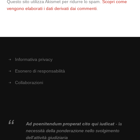
Questo sito utilizza Akismet per ridurre lo spam.
Scopri come
vengono elaborati i dati derivati dai commenti
.
Informativa privacy
Esonero di responsabilità
Collaborazioni
Ad poenitendum properat cito qui iudicat
- la
necessità della ponderazione nello svolgimento
dell'attività giudiziaria