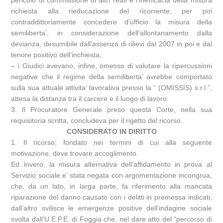
pericolo di commissione di altri reati e l’inefficacia della misura
richiesta alla rieducazione del ricorrente, per poi
contraddittoriamente concedere d’ufficio la misura della
semiliberta’, in considerazione dell’allontanamento dalla
devianza, desumibile dall’assenza di rilievi dal 2007 in poi e dal
tenore positivo dell’inchiesta;
– i Giudici avevano, infine, omesso di valutare la ripercussioni
negative che il regime della semiliberta’ avrebbe comportato
sulla sua attuale attivita’ lavorativa presso la ” (OMISSIS) s.r.l.”,
attesa la distanza tra il carcere e il luogo di lavoro.
3. Il Procuratore Generale preso questa Corte, nella sua
requisitoria scritta, concludeva per il rigetto del ricorso.
CONSIDERATO IN DIRITTO
1. Il ricorso, fondato nei termini di cui alla seguente
motivazione, deve trovare accoglimento.
Ed invero, la misura alternativa dell’affidamento in prova al
Servizio sociale e’ stata negata con argomentazione incongrua,
che, da un lato, in larga parte, fa riferimento alla mancata
riparazione del danno causato con i delitti in premessa indicati,
dall’altro svilisce le emergenze positive dell’indagine sociale
svolta dall’U.E.P.E. di Foggia che, nel dare atto del “percorso di