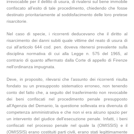
irrevocabile per il delitto di usura, di rivalersi sul bene immobile
confiscato all’esito di tale procedimento, chiedendo che fosse
destinato prioritariamente al soddisfacimento delle loro pretese
risarcitorie.
Nel caso di specie, i ricorrenti deducevano che il diritto al
risarcimento dei danni subiti quale vittime del reato di usura di
cui all’articolo 644 cod. pen. doveva ritenersi prevalente sulla
disciplina normativa di cui alla Legge n. 575 del 1965, al
contrario di quanto affermato dalla Corte di appello di Firenze
nell’ordinanza impugnata.
Deve, in proposito, rilevarsi che l’assunto dei ricorrenti risulta
fondato su un presupposto sistematico erroneo, non tenendo
conto del fatto che, a seguito del trasferimento non revocabile
dei beni confiscati nel procedimento penale presupposto
all’Agenzia del Demanio, la questione sollevata era divenuta di
competenza amministrativa e che non vi era alcuno spazio per
un intervento del giudice dell’esecuzione penale. Infatti, i beni
confiscati nel processo penale nel quale la (OMISSIS) e il
(OMISSIS) erano costituiti parti civili, erano stati legittimamente