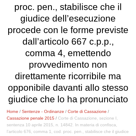
proc. pen., stabilisce che il
giudice dell’esecuzione
procede con le forme previste
dall’articolo 667 c.p.p.,
comma 4, emettendo
provvedimento non
direttamente ricorribile ma
opponibile davanti allo stesso
giudice che lo ha pronunciato
Home
/
Sentenze - Ordinanze
/
Corte di Cassazione
/
Cassazione penale 2015
/
Corte di Cassazione, sezione I,
sentenza 10 aprile 2015, n. 14842. In materia di confisca,
l’articolo 676, comma 1, cod. proc. pen., stabilisce che il giudice