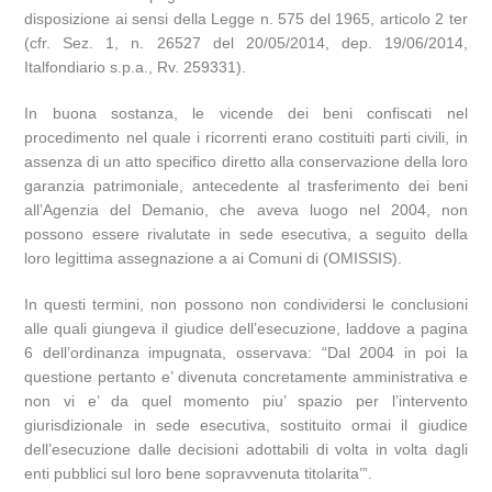
disposizione ai sensi della Legge n. 575 del 1965, articolo 2 ter
(cfr. Sez. 1, n. 26527 del 20/05/2014, dep. 19/06/2014,
Italfondiario s.p.a., Rv. 259331).
In buona sostanza, le vicende dei beni confiscati nel
procedimento nel quale i ricorrenti erano costituiti parti civili, in
assenza di un atto specifico diretto alla conservazione della loro
garanzia patrimoniale, antecedente al trasferimento dei beni
all’Agenzia del Demanio, che aveva luogo nel 2004, non
possono essere rivalutate in sede esecutiva, a seguito della
loro legittima assegnazione a ai Comuni di (OMISSIS).
In questi termini, non possono non condividersi le conclusioni
alle quali giungeva il giudice dell’esecuzione, laddove a pagina
6 dell’ordinanza impugnata, osservava: “Dal 2004 in poi la
questione pertanto e’ divenuta concretamente amministrativa e
non vi e’ da quel momento piu’ spazio per l’intervento
giurisdizionale in sede esecutiva, sostituito ormai il giudice
dell’esecuzione dalle decisioni adottabili di volta in volta dagli
enti pubblici sul loro bene sopravvenuta titolarita’”.