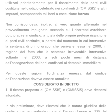
utilizzati prioritariamente per il risarcimento delle parti civili
costituite nel giudizio celebrato nei confronti di (OMISSIS) e altri
imputati, sottoponendo tali beni a esecuzione forzata.
Non corrispondeva, inoltre, al vero quanto affermato nel
provvedimento impugnato, secondo cui i ricorrenti avrebbero
potuto agire in giudizio, a tutela delle proprie pretese risarcitorie
di parti civili costituite, a partire dal momento in cui interveniva
la sentenza di primo grado, che veniva emessa nel 2000, in
ragione del fatto che la sentenza irrevocabile interveniva
soltanto nel 2003, a soli pochi mesi di distanza
dall’assegnazione dei beni confiscati al demanio immobiliare.
Per queste ragioni, l’ordinanza emessa dal giudice
dell’esecuzione doveva essere annullata.
CONSIDERATO IN DIRITTO
1. Il ricorso proposto di (OMISSIS) e (OMISSIS) deve ritenersi
infondato.
In via preliminare, deve rilevarsi che la natura giuridica della
confisca per equivalente di cui al Decreto Legge n. 306 del