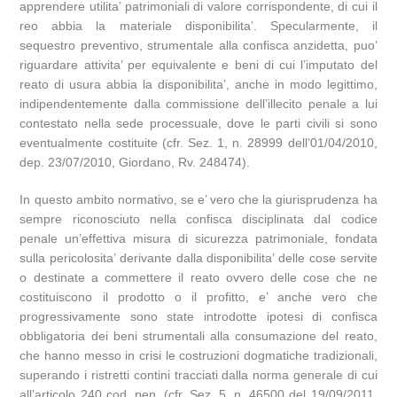
apprendere utilita’ patrimoniali di valore corrispondente, di cui il
reo abbia la materiale disponibilita’. Specularmente, il
sequestro preventivo, strumentale alla confisca anzidetta, puo’
riguardare attivita’ per equivalente e beni di cui l’imputato del
reato di usura abbia la disponibilita’, anche in modo legittimo,
indipendentemente dalla commissione dell’illecito penale a lui
contestato nella sede processuale, dove le parti civili si sono
eventualmente costituite (cfr. Sez. 1, n. 28999 dell’01/04/2010,
dep. 23/07/2010, Giordano, Rv. 248474).
In questo ambito normativo, se e’ vero che la giurisprudenza ha
sempre riconosciuto nella confisca disciplinata dal codice
penale un’effettiva misura di sicurezza patrimoniale, fondata
sulla pericolosita’ derivante dalla disponibilita’ delle cose servite
o destinate a commettere il reato ovvero delle cose che ne
costituiscono il prodotto o il profitto, e’ anche vero che
progressivamente sono state introdotte ipotesi di confisca
obbligatoria dei beni strumentali alla consumazione del reato,
che hanno messo in crisi le costruzioni dogmatiche tradizionali,
superando i ristretti contini tracciati dalla norma generale di cui
all’articolo 240 cod. pen. (cfr. Sez. 5, n. 46500 del 19/09/2011,