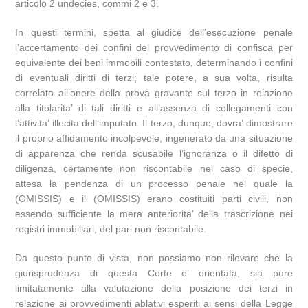
articolo 2 undecies, commi 2 e 3.
In questi termini, spetta al giudice dell’esecuzione penale
l’accertamento dei confini del provvedimento di confisca per
equivalente dei beni immobili contestato, determinando i confini
di eventuali diritti di terzi; tale potere, a sua volta, risulta
correlato all’onere della prova gravante sul terzo in relazione
alla titolarita’ di tali diritti e all’assenza di collegamenti con
l’attivita’ illecita dell’imputato. Il terzo, dunque, dovra’ dimostrare
il proprio affidamento incolpevole, ingenerato da una situazione
di apparenza che renda scusabile l’ignoranza o il difetto di
diligenza, certamente non riscontabile nel caso di specie,
attesa la pendenza di un processo penale nel quale la
(OMISSIS) e il (OMISSIS) erano costituiti parti civili, non
essendo sufficiente la mera anteriorita’ della trascrizione nei
registri immobiliari, del pari non riscontabile.
Da questo punto di vista, non possiamo non rilevare che la
giurisprudenza di questa Corte e’ orientata, sia pure
limitatamente alla valutazione della posizione dei terzi in
relazione ai provvedimenti ablativi esperiti ai sensi della Legge