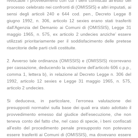
revocabili i provvedimenti con cui i beni confiscati all’esito del
processo celebrato nei confronti di (OMISSIS) e altri imputati, ai
sensi degli articoli 240 e 644 cod. pen., Decreto Legge 8
giugno 1992, n. 306, articolo 12 sexies erano stati trasferiti
dall’Agenzia del Demanio ai Comuni di (OMISSIS), Legge 31
maggio 1965, n. 575, ex articolo 2 undecies anziche’ essere
utilizzati prioritariamente per il soddisfacimento delle pretese
risarcitorie delle parti civili costituite.
2. Avverso tale ordinanza (OMISSIS) e (OMISSIS) ricorrevano
per cassazione, deducendo la violazione dell’articolo 606 c.p.p.,
comma 1, lettera b), in relazione al Decreto Legge n. 306 del
1992, articolo 12 sexies e Legge 31 maggio 1965, n. 575,
articolo 2 undecies.
Si deduceva, in particolare, l’erronea valutazione dei
presupposti normativi sulla base dei quali era stato adottato il
provvedimento emesso dal giudice dell’esecuzione, che non
teneva conto del fatto che, nel caso di specie, i beni confiscati
all’esito del procedimento penale presupposto non potevano
essere trasferiti ai Comuni di (OMISSIS), ma dovevano essere