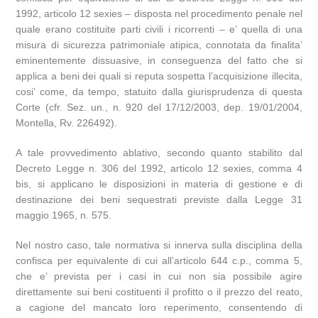
1992, articolo 12 sexies – disposta nel procedimento penale nel
quale erano costituite parti civili i ricorrenti – e’ quella di una
misura di sicurezza patrimoniale atipica, connotata da finalita’
eminentemente dissuasive, in conseguenza del fatto che si
applica a beni dei quali si reputa sospetta l’acquisizione illecita,
cosi’ come, da tempo, statuito dalla giurisprudenza di questa
Corte (cfr. Sez. un., n. 920 del 17/12/2003, dep. 19/01/2004,
Montella, Rv. 226492).
A tale provvedimento ablativo, secondo quanto stabilito dal
Decreto Legge n. 306 del 1992, articolo 12 sexies, comma 4
bis, si applicano le disposizioni in materia di gestione e di
destinazione dei beni sequestrati previste dalla Legge 31
maggio 1965, n. 575.
Nel nostro caso, tale normativa si innerva sulla disciplina della
confisca per equivalente di cui all’articolo 644 c.p., comma 5,
che e’ prevista per i casi in cui non sia possibile agire
direttamente sui beni costituenti il profitto o il prezzo del reato,
a cagione del mancato loro reperimento, consentendo di