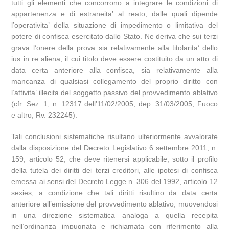
tutti gli elementi che concorrono a integrare le condizioni di
appartenenza e di estraneita’ al reato, dalle quali dipende
l’operativita’ della situazione di impedimento o limitativa del
potere di confisca esercitato dallo Stato. Ne deriva che sui terzi
grava l’onere della prova sia relativamente alla titolarita’ dello
ius in re aliena, il cui titolo deve essere costituito da un atto di
data certa anteriore alla confisca, sia relativamente alla
mancanza di qualsiasi collegamento del proprio diritto con
l’attivita’ illecita del soggetto passivo del provvedimento ablativo
(cfr. Sez. 1, n. 12317 dell’11/02/2005, dep. 31/03/2005, Fuoco
e altro, Rv. 232245).
Tali conclusioni sistematiche risultano ulteriormente avvalorate
dalla disposizione del Decreto Legislativo 6 settembre 2011, n.
159, articolo 52, che deve ritenersi applicabile, sotto il profilo
della tutela dei diritti dei terzi creditori, alle ipotesi di confisca
emessa ai sensi del Decreto Legge n. 306 del 1992, articolo 12
sexies, a condizione che tali diritti risultino da data certa
anteriore all’emissione del provvedimento ablativo, muovendosi
in una direzione sistematica analoga a quella recepita
nell’ordinanza impugnata e richiamata con riferimento alla