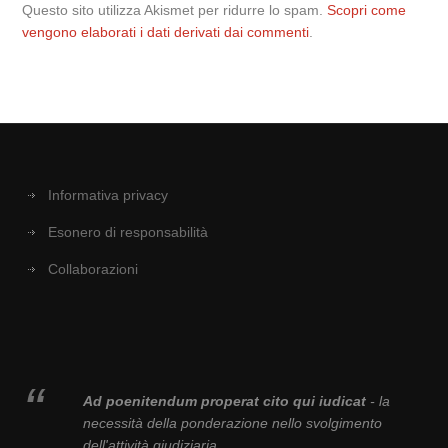
Questo sito utilizza Akismet per ridurre lo spam.
Scopri come
vengono elaborati i dati derivati dai commenti
.
Informativa privacy
Esonero di responsabilità
Collaborazioni
Ad poenitendum properat cito qui iudicat
- la
necessità della ponderazione nello svolgimento
dell'attività giudiziaria