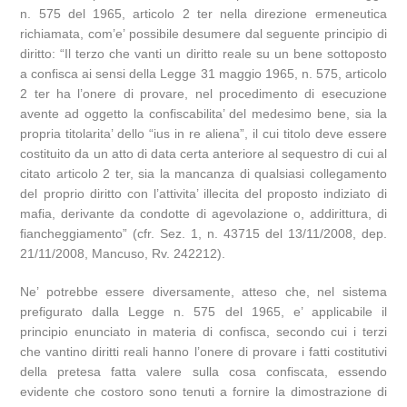
n. 575 del 1965, articolo 2 ter nella direzione ermeneutica
richiamata, com’e’ possibile desumere dal seguente principio di
diritto: “Il terzo che vanti un diritto reale su un bene sottoposto
a confisca ai sensi della Legge 31 maggio 1965, n. 575, articolo
2 ter ha l’onere di provare, nel procedimento di esecuzione
avente ad oggetto la confiscabilita’ del medesimo bene, sia la
propria titolarita’ dello “ius in re aliena”, il cui titolo deve essere
costituito da un atto di data certa anteriore al sequestro di cui al
citato articolo 2 ter, sia la mancanza di qualsiasi collegamento
del proprio diritto con l’attivita’ illecita del proposto indiziato di
mafia, derivante da condotte di agevolazione o, addirittura, di
fiancheggiamento” (cfr. Sez. 1, n. 43715 del 13/11/2008, dep.
21/11/2008, Mancuso, Rv. 242212).
Ne’ potrebbe essere diversamente, atteso che, nel sistema
prefigurato dalla Legge n. 575 del 1965, e’ applicabile il
principio enunciato in materia di confisca, secondo cui i terzi
che vantino diritti reali hanno l’onere di provare i fatti costitutivi
della pretesa fatta valere sulla cosa confiscata, essendo
evidente che costoro sono tenuti a fornire la dimostrazione di