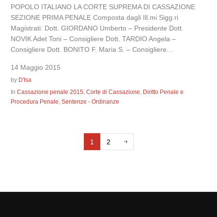
POPOLO ITALIANO LA CORTE SUPREMA DI CASSAZIONE
SEZIONE PRIMA PENALE Composta dagli Ill.mi Sigg.ri
Magistrati: Dott. GIORDANO Umberto – Presidente Dott.
NOVIK Adet Toni – Consigliere Dott. TARDIO Angela –
Consigliere Dott. BONITO F. Maria S. – Consigliere...
14 Maggio 2015
by
D'Isa
In
Cassazione penale 2015
,
Corte di Cassazione
,
Diritto Penale e
Procedura Penale
,
Sentenze - Ordinanze
1
2