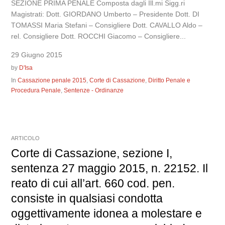
SEZIONE PRIMA PENALE Composta dagli Ill.mi Sigg.ri
Magistrati: Dott. GIORDANO Umberto – Presidente Dott. DI
TOMASSI Maria Stefani – Consigliere Dott. CAVALLO Aldo –
rel. Consigliere Dott. ROCCHI Giacomo – Consigliere...
29 Giugno 2015
by
D'Isa
In
Cassazione penale 2015
,
Corte di Cassazione
,
Diritto Penale e
Procedura Penale
,
Sentenze - Ordinanze
ARTICOLO
Corte di Cassazione, sezione I,
sentenza 27 maggio 2015, n. 22152. Il
reato di cui all’art. 660 cod. pen.
consiste in qualsiasi condotta
oggettivamente idonea a molestare e