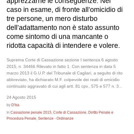
apprezzarne le conseguenze. Nel
caso in esame, di fronte all’omicidio di
tre persone, un mero disturbo
dell’adattamento non è stato assunto
come sintomo di una mancante o
ridotta capacità di intendere e volere.
Suprema Corte di Cassazione sezione I sentenza 6 agosto
2015, n. 34466 Rilevato in fatto 1. Con sentenza in data 5
marzo 2013 il G.U.P. del Tribunale di Cagliari, a seguito di rito
abbreviato, ha dichiarato M.F. colpevole dei reati di omicidio
continuato aggravato di cui agli artt. 81 cpv., 575 e 577 n. 3...
24 Agosto 2015
by
D'Isa
In
Cassazione penale 2015
,
Corte di Cassazione
,
Diritto Penale e
Procedura Penale
,
Sentenze - Ordinanze