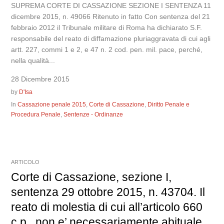
SUPREMA CORTE DI CASSAZIONE SEZIONE I SENTENZA 11
dicembre 2015, n. 49066 Ritenuto in fatto Con sentenza del 21
febbraio 2012 il Tribunale militare di Roma ha dichiarato S.F.
responsabile del reato di diffamazione pluriaggravata di cui agli
artt. 227, commi 1 e 2, e 47 n. 2 cod. pen. mil. pace, perché,
nella qualità...
28 Dicembre 2015
by
D'Isa
In
Cassazione penale 2015
,
Corte di Cassazione
,
Diritto Penale e
Procedura Penale
,
Sentenze - Ordinanze
ARTICOLO
Corte di Cassazione, sezione I,
sentenza 29 ottobre 2015, n. 43704. Il
reato di molestia di cui all’articolo 660
c.p., non e’ necessariamente abituale,