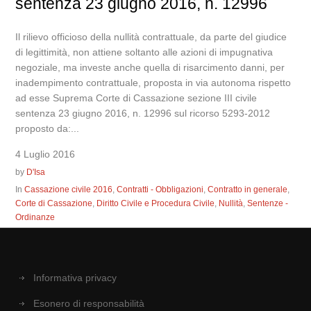
sentenza 23 giugno 2016, n. 12996
Il rilievo officioso della nullità contrattuale, da parte del giudice
di legittimità, non attiene soltanto alle azioni di impugnativa
negoziale, ma investe anche quella di risarcimento danni, per
inadempimento contrattuale, proposta in via autonoma rispetto
ad esse Suprema Corte di Cassazione sezione III civile
sentenza 23 giugno 2016, n. 12996 sul ricorso 5293-2012
proposto da:...
4 Luglio 2016
by
D'Isa
In
Cassazione civile 2016
,
Contratti - Obbligazioni
,
Contratto in generale
,
Corte di Cassazione
,
Diritto Civile e Procedura Civile
,
Nullità
,
Sentenze -
Ordinanze
Informativa privacy
Esonero di responsabilità