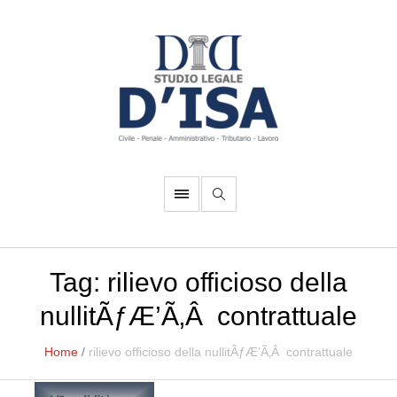
Tag:
rilievo officioso della
nullitÃƒÆ’Ã‚Â contrattuale
Home
/
rilievo officioso della nullitÃƒÆ’Ã‚Â contrattuale