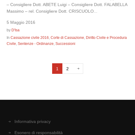
– Consigliere Dott. ABETE Luigi – Consigliere Dott. FALABELLA
Massimo – rel. Consigliere Dott. CRISCUOLO...
5 Maggio 2016
by
D'Isa
In
Cassazione civile 2016
,
Corte di Cassazione
,
Diritto Civile e Procedura
Civile
,
Sentenze - Ordinanze
,
Successioni
1
2
Informativa privacy
Esonero di responsabilità