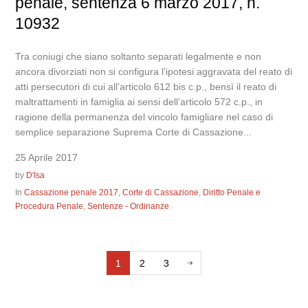
penale, sentenza 6 marzo 2017, n.
10932
Tra coniugi che siano soltanto separati legalmente e non
ancora divorziati non si configura l’ipotesi aggravata del reato di
atti persecutori di cui all’articolo 612 bis c.p., bensì il reato di
maltrattamenti in famiglia ai sensi dell’articolo 572 c.p., in
ragione della permanenza del vincolo famigliare nel caso di
semplice separazione Suprema Corte di Cassazione...
25 Aprile 2017
by
D'Isa
In
Cassazione penale 2017
,
Corte di Cassazione
,
Diritto Penale e
Procedura Penale
,
Sentenze - Ordinanze
1
2
3