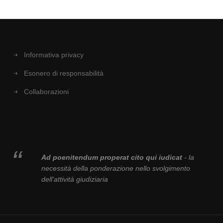
Informativa privacy
Esonero di responsabilità
Collaborazioni
Ad poenitendum properat cito qui iudicat
- la
necessità della ponderazione nello svolgimento
dell'attività giudiziaria