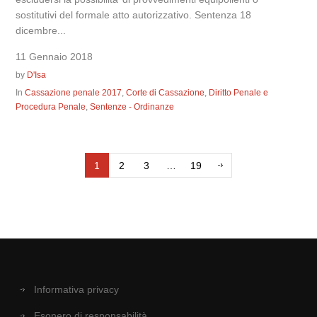
sostitutivi del formale atto autorizzativo. Sentenza 18
dicembre...
11 Gennaio 2018
by
D'Isa
In
Cassazione penale 2017
,
Corte di Cassazione
,
Diritto Penale e
Procedura Penale
,
Sentenze - Ordinanze
1
2
3
…
19
Informativa privacy
Esonero di responsabilità