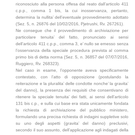
riconosciuto alla persona offesa dal reato dall’articolo 411
c.p.p., comma 1 bis, la cui inosservanza, pertanto,
determina la nullita’ dell’eventuale provvedimento adottato
(Sez. 5, n. 26876 del 10/02/2016, Pjetrushi, Rv. 267261).
Ne consegue che il provvedimento di archiviazione per
particolare tenuita’ del fatto, pronunciato ai sensi
dell’articolo 411 c.p.p., comma 3, e’ nullo se emesso senza
l’osservanza della speciale procedura prevista al comma
primo bis di detta norma (Sez. 5, n. 36857 del 07/07/2016,
Ruggiero, Rv. 268323).
Nel caso in esame, l’opponente aveva specificamente
contestato, con l’atto di opposizione (postulando la
reiterazione e la pluralita’ delle condotte nonche’ la gravita’
del danno), la presenza dei requisiti che consentivano di
ritenere la speciale tenuita’ dei fatti, ai sensi dell’articolo
131 bis c.p., e sulla cui base era stata unicamente fondata
la richiesta di archiviazione del pubblico ministero,
formulando una precisa richiesta di indagini suppletive solo
su uno degli aspetti (gravita’ del danno) preclusivi,
secondo il suo assunto, dell’applicazione agli indagati della