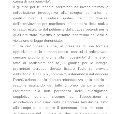
causa di non punibilita’.
Il giudice per le indagini preliminari ha invece trattato la
sollecitazione investigativa alla stregua dei criteri di
giudizio diretti a valutare l’ipotesi, del tutto diversa,
dell’archiviazione per manifesta infondatezza della notizia
di reato, esulante dal petitum e dalla causa petendi per le
quali era stato investito e pertanto incorrendo nel vizio di
violazione di legge denunciato.
3. Da cio’ consegue che, in presenza di una formale
opposizione della persona offesa, con cui si articolavano
censure proprio in ordine alla impossibilita’ di ritenere il
fatto di particolare tenuita’, il giudice per le indagini
preliminari avrebbe dovuto fissare l’udienza prevista
dall’articolo 409 c.p.p., comma 2, astenendosi dal disporre
l’archiviazione per la ritenuta infondatezza della notizia di
reato e risultando del tutto ultroneo da parte sua il
riferimento alla non pertinenza delle investigazioni
suppletive perche’, siccome con l’opposizione si
articolavano solo rilievi sulla particolare tenuita’ del fatto
allo scopo di censurare il contenuto della richiesta di
archiviazione del pubblico ministero, egli avrebbe dovuto