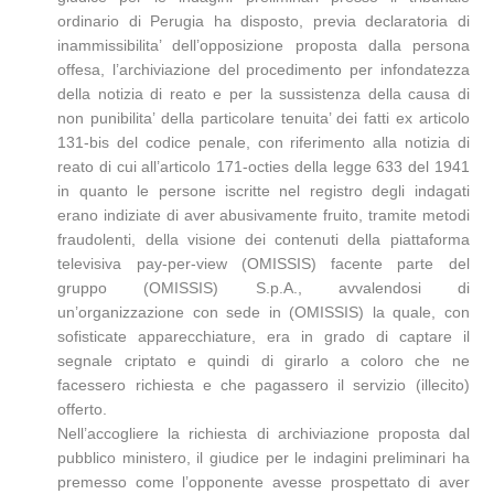
ordinario di Perugia ha disposto, previa declaratoria di
inammissibilita’ dell’opposizione proposta dalla persona
offesa, l’archiviazione del procedimento per infondatezza
della notizia di reato e per la sussistenza della causa di
non punibilita’ della particolare tenuita’ dei fatti ex articolo
131-bis del codice penale, con riferimento alla notizia di
reato di cui all’articolo 171-octies della legge 633 del 1941
in quanto le persone iscritte nel registro degli indagati
erano indiziate di aver abusivamente fruito, tramite metodi
fraudolenti, della visione dei contenuti della piattaforma
televisiva pay-per-view (OMISSIS) facente parte del
gruppo (OMISSIS) S.p.A., avvalendosi di
un’organizzazione con sede in (OMISSIS) la quale, con
sofisticate apparecchiature, era in grado di captare il
segnale criptato e quindi di girarlo a coloro che ne
facessero richiesta e che pagassero il servizio (illecito)
offerto.
Nell’accogliere la richiesta di archiviazione proposta dal
pubblico ministero, il giudice per le indagini preliminari ha
premesso come l’opponente avesse prospettato di aver