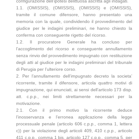
configurazione dell’ipotesi delittuosa ascritta agli indagati.
1.1. (OMISSIS), (OMISSIS), (OMISSIS) e (OMISSIS),
tramite il comune difensore, hanno presentato una
memoria con la quale, condividendo il provvedimento del
giudice per le indagini preliminari, ne hanno chiesto la
conferma con conseguente rigetto del ricorso.
1.2. Il procuratore Generale ha concluso per
l’accoglimento del ricorso e conseguente annullamento
senza rinvio del provvedimento impugnato con restituzione
degli atti al giudice per le indagini preliminari del tribunale
di Perugia per l’ulteriore corso.
2. Per l’annullamento dell’impugnato decreto la societa’
ricorrente, tramite il difensore, articola quattro motivi di
impugnazione, qui enunciati, ai sensi dell’articolo 173 disp.
att. c.p.p., nei limiti strettamente necessari per la
motivazione.
2.1. Con il primo motivo la ricorrente deduce
l’inosservanza e l’erronea applicazione della legge
processuale penale (articolo 606 c.p.p., comma 1, lettera
c)) per la violazione degli articoli 409, 410 c.p.p., articolo
411 c.p.p., comma 1 bis, articolo 127 c.p.p., comma 5, per