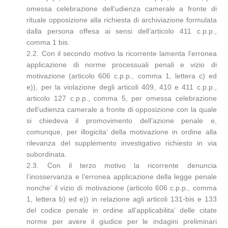
omessa celebrazione dell’udienza camerale a fronte di
rituale opposizione alla richiesta di archiviazione formulata
dalla persona offesa ai sensi dell’articolo 411 c.p.p.,
comma 1 bis.
2.2. Con il secondo motivo la ricorrente lamenta l’erronea
applicazione di norme processuali penali e vizio di
motivazione (articolo 606 c.p.p., comma 1, lettera c) ed
e)), per la violazione degli articoli 409, 410 e 411 c.p.p.,
articolo 127 c.p.p., comma 5, per omessa celebrazione
dell’udienza camerale a fronte di opposizione con la quale
si chiedeva il promovimento dell’azione penale e,
comunque, per illogicita’ della motivazione in ordine alla
rilevanza del supplemento investigativo richiesto in via
subordinata.
2.3. Con il terzo motivo la ricorrente denuncia
l’inosservanza e l’erronea applicazione della legge penale
nonche’ il vizio di motivazione (articolo 606 c.p.p., comma
1, lettera b) ed e)) in relazione agli articoli 131-bis e 133
del codice penale in ordine all’applicabilita’ delle citate
norme per avere il giudice per le indagini preliminari