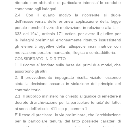
ritenuto non abituali e di particolare intensita’ le condotte
contestate agli indagati.
2.4. Con il quarto motivo la ricorrente si duole
dell’inosservanza delle erronea applicazione della legge
penale nonche’ il vizio di motivazione in relazione alla L. n.
633 del 1941, articolo 171 octies, per avere il giudice per
le indagini preliminari erroneamente ritenuto insussistenti
gli elementi oggettivi della fattispecie incriminatrice con
motivazione peraltro mancante, illogica e contraddittoria.
CONSIDERATO IN DIRITTO
1. Il ricorso e’ fondato sulla base dei primi due motivi, che
assorbono gli altri.
2. Il provvedimento impugnato risulta viziato, essendo
stata la decisione assunta in violazione del principio del
contraddittorio.
2.1. Il pubblico ministero ha chiesto al giudice di emettere il
decreto di archiviazione per la particolare tenuita’ del fatto,
ai sensi dell’articolo 411 c.p.p., comma 1.
E’ il caso di precisare, in via preliminare, che l’archiviazione
per la particolare tenuita’ del fatto possiede caratteri di