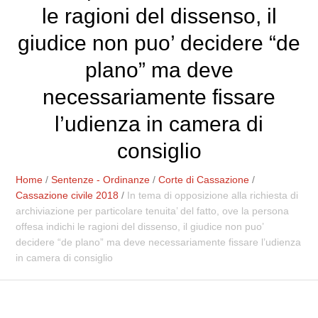
le ragioni del dissenso, il
giudice non puo’ decidere “de
plano” ma deve
necessariamente fissare
l’udienza in camera di
consiglio
Home
/
Sentenze - Ordinanze
/
Corte di Cassazione
/
Cassazione civile 2018
/
In tema di opposizione alla richiesta di
archiviazione per particolare tenuita’ del fatto, ove la persona
offesa indichi le ragioni del dissenso, il giudice non puo’
decidere “de plano” ma deve necessariamente fissare l’udienza
in camera di consiglio