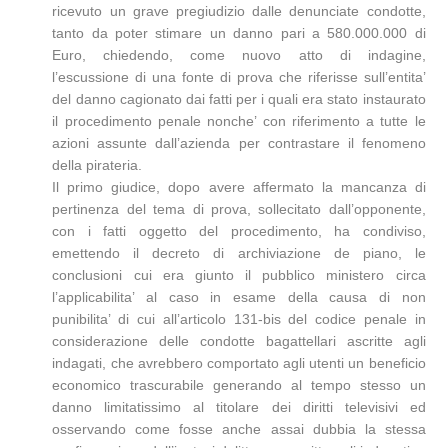
ricevuto un grave pregiudizio dalle denunciate condotte,
tanto da poter stimare un danno pari a 580.000.000 di
Euro, chiedendo, come nuovo atto di indagine,
l’escussione di una fonte di prova che riferisse sull’entita’
del danno cagionato dai fatti per i quali era stato instaurato
il procedimento penale nonche’ con riferimento a tutte le
azioni assunte dall’azienda per contrastare il fenomeno
della pirateria.
Il primo giudice, dopo avere affermato la mancanza di
pertinenza del tema di prova, sollecitato dall’opponente,
con i fatti oggetto del procedimento, ha condiviso,
emettendo il decreto di archiviazione de piano, le
conclusioni cui era giunto il pubblico ministero circa
l’applicabilita’ al caso in esame della causa di non
punibilita’ di cui all’articolo 131-bis del codice penale in
considerazione delle condotte bagattellari ascritte agli
indagati, che avrebbero comportato agli utenti un beneficio
economico trascurabile generando al tempo stesso un
danno limitatissimo al titolare dei diritti televisivi ed
osservando come fosse anche assai dubbia la stessa