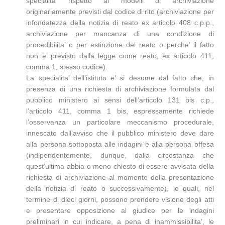
specialita’ rispetto ai modelli di archiviazione
originariamente previsti dal codice di rito (archiviazione per
infondatezza della notizia di reato ex articolo 408 c.p.p.,
archiviazione per mancanza di una condizione di
procedibilita’ o per estinzione del reato o perche’ il fatto
non e’ previsto dalla legge come reato, ex articolo 411,
comma 1, stesso codice).
La specialita’ dell’istituto e’ si desume dal fatto che, in
presenza di una richiesta di archiviazione formulata dal
pubblico ministero ai sensi dell’articolo 131 bis c.p.,
l’articolo 411, comma 1 bis, espressamente richiede
l’osservanza un particolare meccanismo procedurale,
innescato dall’avviso che il pubblico ministero deve dare
alla persona sottoposta alle indagini e alla persona offesa
(indipendentemente, dunque, dalla circostanza che
quest’ultima abbia o meno chiesto di essere avvisata della
richiesta di archiviazione al momento della presentazione
della notizia di reato o successivamente), le quali, nel
termine di dieci giorni, possono prendere visione degli atti
e presentare opposizione al giudice per le indagini
preliminari in cui indicare, a pena di inammissibilita’, le