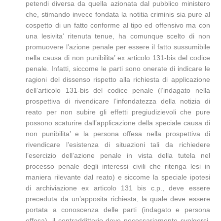
petendi diversa da quella azionata dal pubblico ministero
che, stimando invece fondata la notitia criminis sia pure al
cospetto di un fatto conforme al tipo ed offensivo ma con
una lesivita’ ritenuta tenue, ha comunque scelto di non
promuovere l’azione penale per essere il fatto sussumibile
nella causa di non punibilita’ ex articolo 131-bis del codice
penale. Infatti, siccome le parti sono onerate di indicare le
ragioni del dissenso rispetto alla richiesta di applicazione
dell’articolo 131-bis del codice penale (l’indagato nella
prospettiva di rivendicare l’infondatezza della notizia di
reato per non subire gli effetti pregiudizievoli che pure
possono scaturire dall’applicazione della speciale causa di
non punibilita’ e la persona offesa nella prospettiva di
rivendicare l’esistenza di situazioni tali da richiedere
l’esercizio dell’azione penale in vista della tutela nel
processo penale degli interessi civili che ritenga lesi in
maniera rilevante dal reato) e siccome la speciale ipotesi
di archiviazione ex articolo 131 bis c.p., deve essere
preceduta da un’apposita richiesta, la quale deve essere
portata a conoscenza delle parti (indagato e persona
offesa), il contraddittorio deve necessariamente svolgersi,