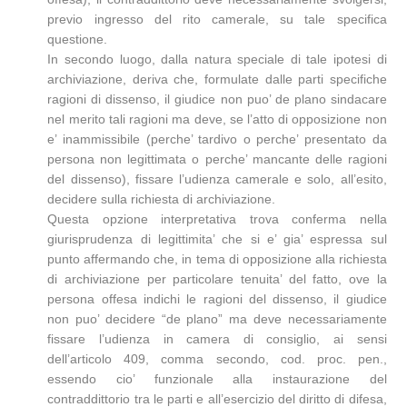
previo ingresso del rito camerale, su tale specifica
questione.
In secondo luogo, dalla natura speciale di tale ipotesi di
archiviazione, deriva che, formulate dalle parti specifiche
ragioni di dissenso, il giudice non puo’ de plano sindacare
nel merito tali ragioni ma deve, se l’atto di opposizione non
e’ inammissibile (perche’ tardivo o perche’ presentato da
persona non legittimata o perche’ mancante delle ragioni
del dissenso), fissare l’udienza camerale e solo, all’esito,
decidere sulla richiesta di archiviazione.
Questa opzione interpretativa trova conferma nella
giurisprudenza di legittimita’ che si e’ gia’ espressa sul
punto affermando che, in tema di opposizione alla richiesta
di archiviazione per particolare tenuita’ del fatto, ove la
persona offesa indichi le ragioni del dissenso, il giudice
non puo’ decidere “de plano” ma deve necessariamente
fissare l’udienza in camera di consiglio, ai sensi
dell’articolo 409, comma secondo, cod. proc. pen.,
essendo cio’ funzionale alla instaurazione del
contraddittorio tra le parti e all’esercizio del diritto di difesa,