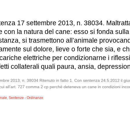
tenza 17 settembre 2013, n. 38034. Maltrattam
 con la natura del cane: esso si fonda sulla
istanza, si trasmettono all’animale provocand
nte sul dolore, lieve o forte che sia, e che 
riche elettriche per condizionarne i riflessi 
tti collaterali quali paura, ansia, depressi
e 2013, n. 38034 Ritenuto in fatto 1. Con sentenza 24.5.2012 il giudice
cui all’art. 727 comma 2 cp perché deteneva un cane in condizioni incom
enale
,
Sentenze - Ordinanze