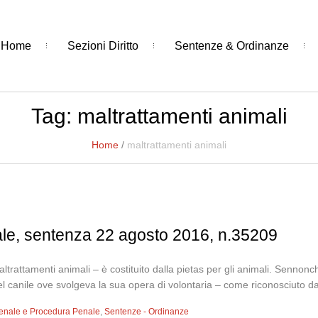
Home
Sezioni Diritto
Sentenze & Ordinanze
Tag:
maltrattamenti animali
Home
/
maltrattamenti animali
ale, sentenza 22 agosto 2016, n.35209
altrattamenti animali – è costituito dalla pietas per gli animali. Sennonché
nel canile ove svolgeva la sua opera di volontaria – come riconosciuto da
 Penale e Procedura Penale
,
Sentenze - Ordinanze