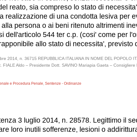
el reato, sia compreso lo stato di necessita' d
a realizzazione di una condotta lesiva per e
lla persona o ai beni ritenuto altrimenti in
 dell'articolo 544 ter c.p. (cosi' come per l'o
ponibile allo stato di necessita', previsto da
settembre 2014, n. 36715 REPUBBLICA ITALIANA IN NOME DEL POP
t. FIALE Aldo – Presidente Dott. SAVINO Mariapia Gaeta – Consigliere
 Penale e Procedura Penale
,
Sentenze - Ordinanze
enza 3 luglio 2014, n. 28578. Legittimo il s
are loro inutili sofferenze, lesioni o addirittur