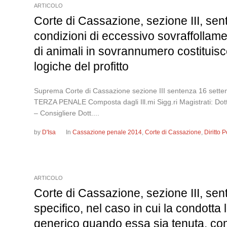
ARTICOLO
Corte di Cassazione, sezione III, sent
condizioni di eccessivo sovraffollamen
di animali in sovrannumero costituisce
logiche del profitto
Suprema Corte di Cassazione sezione III sentenza 16
TERZA PENALE Composta dagli Ill.mi Sigg.ri Magistrati: Do
– Consigliere Dott....
by
D'Isa
In
Cassazione penale 2014
,
Corte di Cassazione
,
Diritto
ARTICOLO
Corte di Cassazione, sezione III, sent
specifico, nel caso in cui la condotta l
generico quando essa sia tenuta, com