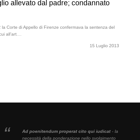
glio allevato dal padre; condannato
 la Corte di Appello di Firenze confermava la sentenza del
 all’art....
15 Luglio 2013
Ad poenitendum properat cito qui iudicat
- la
necessità della ponderazione nello svolgimento