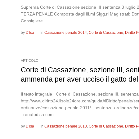
Suprema Corte di Cassazione sezione III sentenza 3 
TERZA PENALE Composta dagli Ill.mi Sigg.ri Magistrati: Do
Consigliere...
by
D'Isa
In
Cassazione penale 2014
,
Corte di Cassazione
,
Diritto
ARTICOLO
Corte di Cassazione, sezione III, se
ammenda per aver ucciso il gatto del 
Il testo integrale Corte di Cassazione, sezione III, sentenza
http://www.diritto24.ilsole24ore.com/guidaAlDiritto/penale
ordinanze/cassazione-penale-2011/ sentenze-ordinanze/
renatodisa.com
by
D'Isa
In
Cassazione penale 2013
,
Corte di Cassazione
,
Diritto