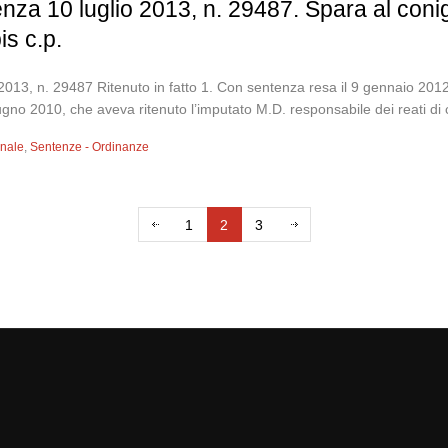
nza 10 luglio 2013, n. 29487. Spara al coni
is c.p.
13, n. 29487 Ritenuto in fatto 1. Con sentenza resa il 9 gennaio 2012
gno 2010, che aveva ritenuto l’imputato M.D. responsabile dei reati di cui
enale
,
Sentenze - Ordinanze
1
2
3