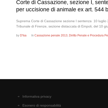
Corte di Cassazione, sezione I, sente
per uccisione di animale ex art. 544 b
Suprema Corte di Cassazione sezione I sentenza 10 luglio 20
Tribunale di Firenze, sezione distaccata di Empoli, del 10 giu
by
D'Isa
In
Cassazione penale 2013
,
Diritto Penale e Procedura P
Informativa privacy
Esonero di responsabilità