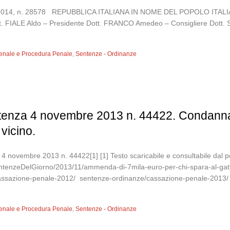
luglio 2014, n. 28578 REPUBBLICA ITALIANA IN NOME DEL POPOLO 
tt. FIALE Aldo – Presidente Dott. FRANCO Amedeo – Consigliere Dott. S
 Penale e Procedura Penale
,
Sentenze - Ordinanze
ntenza 4 novembre 2013 n. 44422. Condannat
vicino.
 4 novembre 2013 n. 44422[1] [1] Testo scaricabile e consultabile dal po
/sentenzeDelGiorno/2013/11/ammenda-di-7mila-euro-per-chi-spara-al-gat
cassazione-penale-2012/ sentenze-ordinanze/cassazione-penale-2
 Penale e Procedura Penale
,
Sentenze - Ordinanze