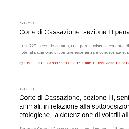
ARTICOLO
Corte di Cassazione, sezione III pen
L’art. 727, secondo comma, cod. pen. punisce la condotta di c
note, al patrimonio di comune esperienza e conoscenza e, per le
by
D'Isa
In
Cassazione penale 2016
,
Corte di Cassazione
,
Diritto
ARTICOLO
Corte di Cassazione, sezione III, sen
animali, in relazione alla sottoposizio
etologiche, la detenzione di volatili a
Suprema Corte di Cassazione sezione III sentenza 18 novemb