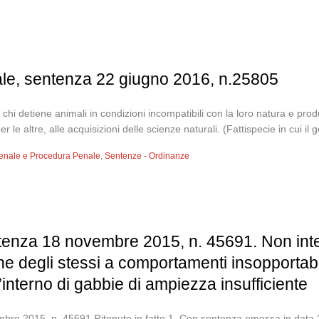
ale, sentenza 22 giugno 2016, n.25805
hi detiene animali in condizioni incompatibili con la loro natura e produ
 altre, alle acquisizioni delle scienze naturali. (Fattispecie in cui il g
 Penale e Procedura Penale
,
Sentenze - Ordinanze
tenza 18 novembre 2015, n. 45691. Non integ
ne degli stessi a comportamenti insopportabil
ll’interno di gabbie di ampiezza insufficiente
re 2015, n. 45691 Ritenuto in fatto 1. Con sentenza emessa in data 2/