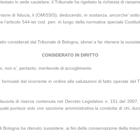
estato in sede cautelare, il Tribunale ha rigettato la richiesta di riesam
sore di fiducia, il (OMISSIS), deducendo, in sostanza, ancorche’ sotto m
ame l’articolo 544-ter cod. pen. in luogo della normativa speciale Costi
 fatto considerati dal Tribunale di Bologna, idonei a far ritenere la sussi
CONSIDERATO IN DIRITTO
ato, non e’, pertanto, meritevole di accoglimento.
 formulati dal ricorrente in ordine alla valutazioni di fatto operate del T
 clausola di riserva contenuta nel Decreto Legislativo n. 151 del 200
a quale punisce solo con sanzione amministrativa la condotta di chi, dur
di Bologna ha ritenuto sussistere, ai fini della conservazione della misura