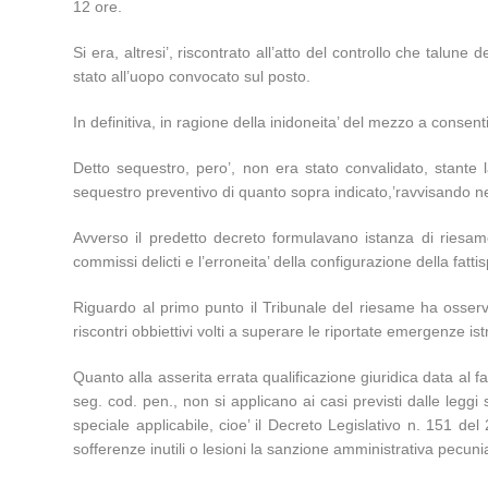
12 ore.
Si era, altresi’, riscontrato all’atto del controllo che talun
stato all’uopo convocato sul posto.
In definitiva, in ragione della inidoneita’ del mezzo a consen
Detto sequestro, pero’, non era stato convalidato, stante la
sequestro preventivo di quanto sopra indicato,’ravvisando nei f
Avverso il predetto decreto formulavano istanza di riesam
commissi delicti e l’erroneita’ della configurazione della fatti
Riguardo al primo punto il Tribunale del riesame ha osserva
riscontri obbiettivi volti a superare le riportate emergenze is
Quanto alla asserita errata qualificazione giuridica data al f
seg. cod. pen., non si applicano ai casi previsti dalle leggi 
speciale applicabile, cioe’ il Decreto Legislativo n. 151 del
sofferenze inutili o lesioni la sanzione amministrativa pecuniar