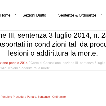
Home
Sezioni Diritto
Sentenze & Ordinanze
e III, sentenza 3 luglio 2014, n. 2
sportati in condizioni tali da procu
lesioni o addirittura la morte.
zione penale 2014
/
Corte di Cassazione, sezione III, sentenza 3 luglio
renze, lesioni o addirittura la morte.
to Penale e Procedura Penale
,
Sentenze - Ordinanze