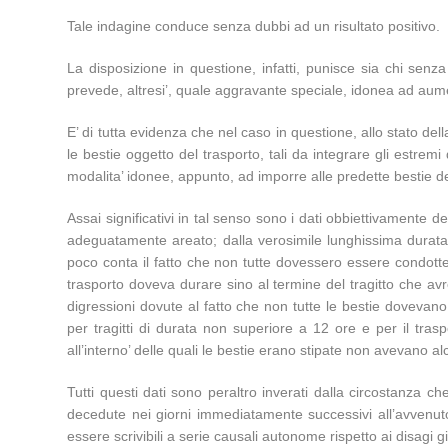
Tale indagine conduce senza dubbi ad un risultato positivo.
La disposizione in questione, infatti, punisce sia chi senza
prevede, altresi’, quale aggravante speciale, idonea ad aument
E’ di tutta evidenza che nel caso in questione, allo stato del
le bestie oggetto del trasporto, tali da integrare gli estremi 
modalita’ idonee, appunto, ad imporre alle predette bestie del
Assai significativi in tal senso sono i dati obbiettivamente de
adeguatamente areato; dalla verosimile lunghissima durata 
poco conta il fatto che non tutte dovessero essere condotte p
trasporto doveva durare sino al termine del tragitto che av
digressioni dovute al fatto che non tutte le bestie dovevano
per tragitti di durata non superiore a 12 ore e per il tras
all’interno’ delle quali le bestie erano stipate non avevano a
Tutti questi dati sono peraltro inverati dalla circostanza c
decedute nei giorni immediatamente successivi all’avvenut
essere scrivibili a serie causali autonome rispetto ai disagi gia