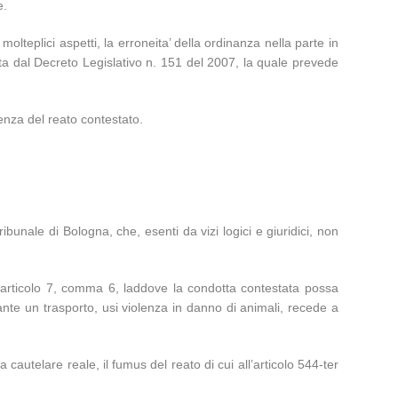
e.
olteplici aspetti, la erroneita’ della ordinanza nella parte in
tuita dal Decreto Legislativo n. 151 del 2007, la quale prevede
stenza del reato contestato.
ribunale di Bologna, che, esenti da vizi logici e giuridici, non
7, articolo 7, comma 6, laddove la condotta contestata possa
ante un trasporto, usi violenza in danno di animali, recede a
 cautelare reale, il fumus del reato di cui all’articolo 544-ter