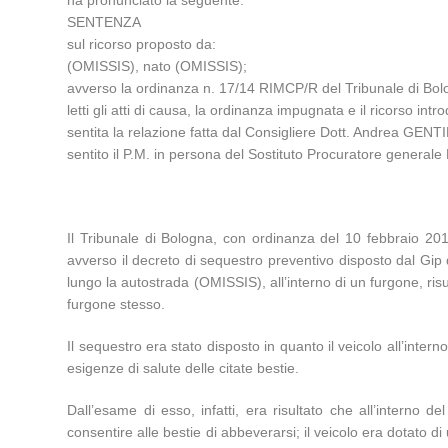
ha pronunciato la seguente:
SENTENZA
sul ricorso proposto da:
(OMISSIS), nato (OMISSIS);
avverso la ordinanza n. 17/14 RIMCP/R del Tribunale di Bol
letti gli atti di causa, la ordinanza impugnata e il ricorso intro
sentita la relazione fatta dal Consigliere Dott. Andrea GENTI
sentito il P.M. in persona del Sostituto Procuratore generale
Il Tribunale di Bologna, con ordinanza del 10 febbraio 20
avverso il decreto di sequestro preventivo disposto dal Gip 
lungo la autostrada (OMISSIS), all’interno di un furgone, ris
furgone stesso.
Il sequestro era stato disposto in quanto il veicolo all’inte
esigenze di salute delle citate bestie.
Dall’esame di esso, infatti, era risultato che all’interno
consentire alle bestie di abbeverarsi; il veicolo era dotato di 