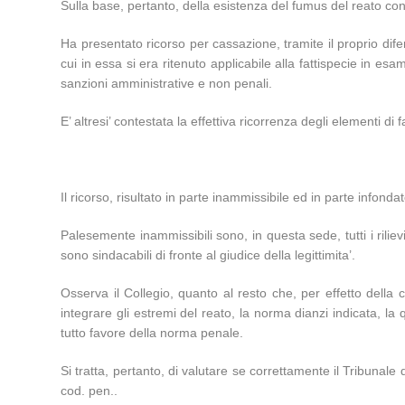
Sulla base, pertanto, della esistenza del fumus del reato cont
Ha presentato ricorso per cassazione, tramite il proprio difen
cui in essa si era ritenuto applicabile alla fattispecie in es
sanzioni amministrative e non penali.
E’ altresi’ contestata la effettiva ricorrenza degli elementi di
Il ricorso, risultato in parte inammissibile ed in parte infond
Palesemente inammissibili sono, in questa sede, tutti i rilievi
sono sindacabili di fronte al giudice della legittimita’.
Osserva il Collegio, quanto al resto che, per effetto della
integrare gli estremi del reato, la norma dianzi indicata, l
tutto favore della norma penale.
Si tratta, pertanto, di valutare se correttamente il Tribunale 
cod. pen..