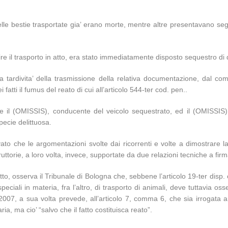
e delle bestie trasportate gia’ erano morte, mentre altre presentavano segn
tire il trasporto in atto, era stato immediatamente disposto sequestro di 
 tardivita’ della trasmissione della relativa documentazione, dal compe
atti il fumus del reato di cui all’articolo 544-ter cod. pen..
e il (OMISSIS), conducente del veicolo sequestrato, ed il (OMISSIS)
specie delittuosa.
to che le argomentazioni svolte dai ricorrenti e volte a dimostrare la
truttorie, a loro volta, invece, supportate da due relazioni tecniche a fir
atto, osserva il Tribunale di Bologna che, sebbene l’articolo 19-ter disp. 
speciali in materia, fra l’altro, di trasporto di animali, deve tuttavia os
 2007, a sua volta prevede, all’articolo 7, comma 6, che sia irrogata a
ia, ma cio’ “salvo che il fatto costituisca reato”.