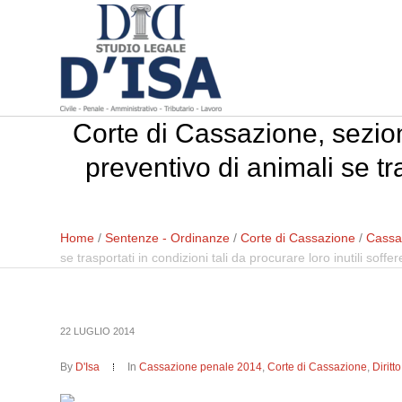
Corte di Cassazione, sezion
preventivo di animali se tra
Home
/
Sentenze - Ordinanze
/
Corte di Cassazione
/
Cassa
se trasportati in condizioni tali da procurare loro inutili soffe
22 LUGLIO 2014
By
D'Isa
In
Cassazione penale 2014
,
Corte di Cassazione
,
Dirit