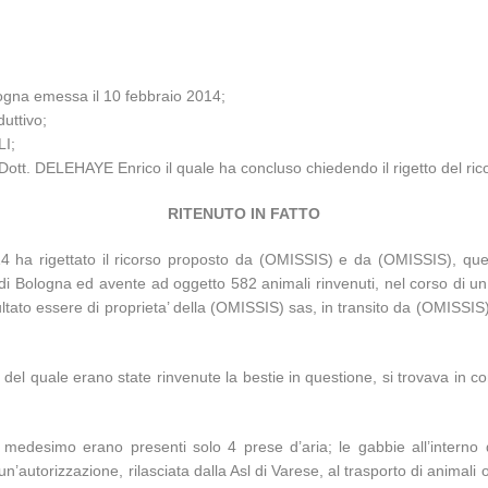
ogna emessa il 10 febbraio 2014;
duttivo;
LI;
 Dott. DELEHAYE Enrico il quale ha concluso chiedendo il rigetto del ric
RITENUTO IN FATTO
14 ha rigettato il ricorso proposto da (OMISSIS) e da (OMISSIS), que
di Bologna ed avente ad oggetto 582 animali rinvenuti, nel corso di un 
ultato essere di proprieta’ della (OMISSIS) sas, in transito da (OMISSI
rno del quale erano state rinvenute la bestie in questione, si trovava i
 del medesimo erano presenti solo 4 prese d’aria; le gabbie all’intern
un’autorizzazione, rilasciata dalla Asl di Varese, al trasporto di animali ov