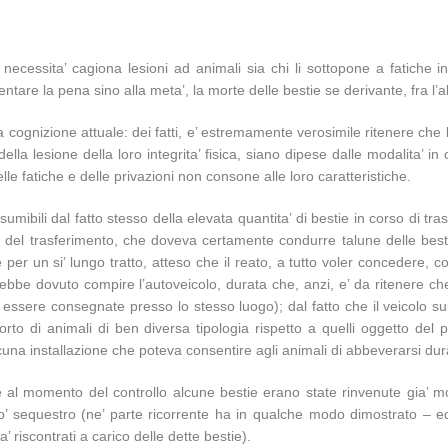
 necessita’ cagiona lesioni ad animali sia chi li sottopone a fatiche in
are la pena sino alla meta’, la morte delle bestie se derivante, fra l’al
la cognizione attuale: dei fatti, e’ estremamente verosimile ritenere che l
della lesione della loro integrita’ fisica, siano dipese dalle modalita’ i
le fatiche e delle privazioni non consone alle loro caratteristiche.
sumibili dal fatto stesso della elevata quantita’ di bestie in corso di tra
del trasferimento, che doveva certamente condurre talune delle bestie
er un si’ lungo tratto, atteso che il reato, a tutto voler concedere, c
rebbe dovuto compire l’autoveicolo, durata che, anzi, e’ da ritenere ch
 essere consegnate presso lo stesso luogo); dal fatto che il veicolo s
porto di animali di ben diversa tipologia rispetto a quelli oggetto del
lcuna installazione che poteva consentire agli animali di abbeverarsi dura
he al momento del controllo alcune bestie erano state rinvenute gia’ mo
o’ sequestro (ne’ parte ricorrente ha in qualche modo dimostrato – ed
’ riscontrati a carico delle dette bestie).