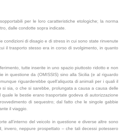
sopportabili per le loro caratteristiche etologiche; la norma
tro, dalle condotte sopra indicate.
e condizioni di disagio e di stress in cui sono state rinvenute
n cui il trasporto stesso era in corso di svolgimento, in quanto
sferimento, tutte inserite in uno spazio piuttosto ridotto e non
 in questione da (OMISSIS) sino alla Sicilia (e al riguardo
omunque riguarderebbe quell’aliquota di animali per i quali il
e si sia, o che si sarebbe, prolungata a causa a causa delle
ul quale le bestie erano trasportate godeva di autorizzazione
 provvedimento di sequestro; dal fatto che le singole gabbie
nte il viaggio.
rte all’interno del veicolo in questione e diverse altre sono
, invero, neppure prospettato – che tali decessi potessero