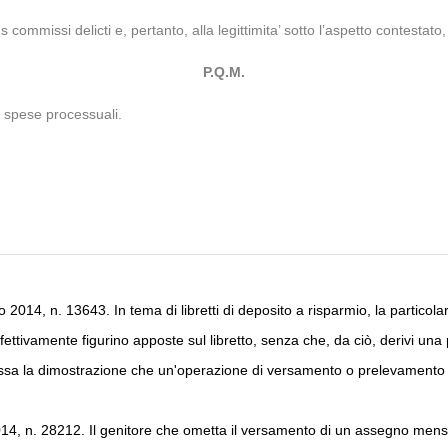
 commissi delicti e, pertanto, alla legittimita’ sotto l’aspetto contesta
P.Q.M.
e spese processuali.
2014, n. 13643. In tema di libretti di deposito a risparmio, la particolar
effettivamente figurino apposte sul libretto, senza che, da ciò, derivi u
 la dimostrazione che un'operazione di versamento o prelevamento di
14, n. 28212. Il genitore che ometta il versamento di un assegno mensile