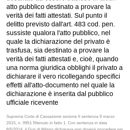
atto pubblico destinato a provare la
verità dei fatti attestati. Sul punto il
delitto previsto dall'art. 483 cod. pen.
sussiste qualora l'atto pubblico, nel
quale la dichiarazione del privato è
trasfusa, sia destinato a provare la
verità dei fatti attestati e, cioè, quando
una norma giuridica obblighi il privato a
dichiarare il vero ricollegando specifici
effetti all'atto-documento nel quale la
dichiarazione è inserita dal pubblico
ufficiale ricevente
Suprema Corte di Cassazione sezione II sentenza 9 marzo
2015, n. 9951 Ritenuto in fatto 1. Con sentenza in data
8/5/2014, il Gup di Milano dichiarava non doversi procedere nei