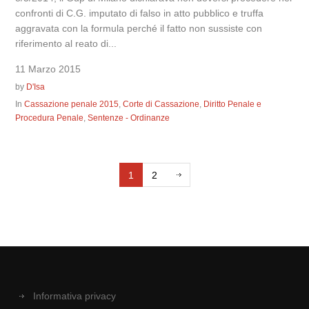
confronti di C.G. imputato di falso in atto pubblico e truffa
aggravata con la formula perché il fatto non sussiste con
riferimento al reato di...
11 Marzo 2015
by
D'Isa
In
Cassazione penale 2015
,
Corte di Cassazione
,
Diritto Penale e
Procedura Penale
,
Sentenze - Ordinanze
1
2
Informativa privacy