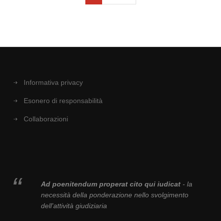
Informativa privacy
Esonero di responsabilità
Collaborazioni
Ad poenitendum properat cito qui iudicat
- la
necessità della ponderazione nello svolgimento
dell'attività giudiziaria