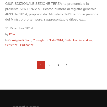
GIURISDIZIONALE SEZIONE TERZA ha pronunciato la
presente SENTENZA sul ricorso numero di registro generale
4699 del 2014, proposto da: Ministero dell’Interno, in persona
del Ministro pro tempore, rappresentato e difeso ex...
11 Dicembre 2014
by
D'Isa
In
Consiglio di Stato
,
Consiglio di Stato 2014
,
Diritto Amministrativo
,
Sentenze - Ordinanze
1
2
3
Informativa privacy