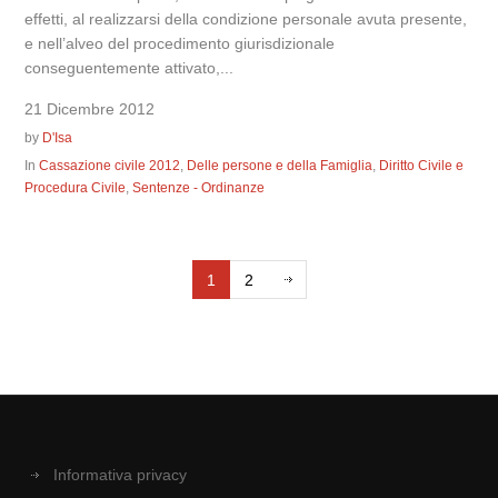
effetti, al realizzarsi della condizione personale avuta presente,
e nell’alveo del procedimento giurisdizionale
conseguentemente attivato,...
21 Dicembre 2012
by
D'Isa
In
Cassazione civile 2012
,
Delle persone e della Famiglia
,
Diritto Civile e
Procedura Civile
,
Sentenze - Ordinanze
1
2
Informativa privacy