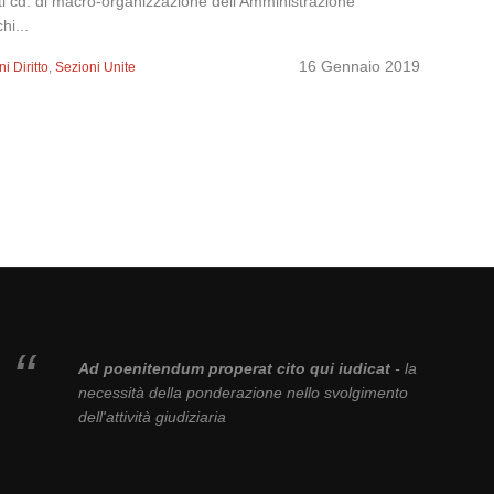
 atti cd. di macro-organizzazione dell’Amministrazione
hi...
16 Gennaio 2019
i Diritto
,
Sezioni Unite
Ad poenitendum properat cito qui iudicat
- la
necessità della ponderazione nello svolgimento
dell'attività giudiziaria