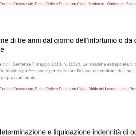
Corte di Cassazione
,
Diritto Civile e Procedura Civile
,
Sentenze - Ordinanze
,
Sezion
ne di tre anni dal giorno dell’infortunio o da
le
 civili, Sentenza 7 maggio 2019, n. 11928. La massima estrapolata: Il ter
la malattia professionale per esercitare l’azione nei confronti dell’Inail,
i un provvedimento...
Corte di Cassazione
,
Diritto Civile e Procedura Civile
,
Diritto del Lavoro e della Pr
determinazione e liquidazione indennità di 