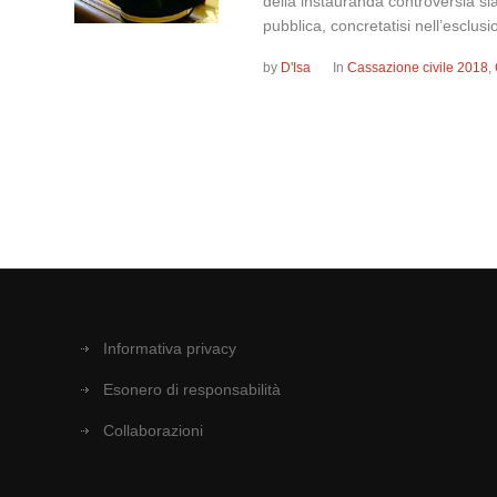
della instauranda controversia sia
pubblica, concretatisi nell’esclusi
by
D'Isa
In
Cassazione civile 2018
,
Informativa privacy
Esonero di responsabilità
Collaborazioni