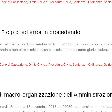
Corte di Cassazione
,
Diritto Civile e Procedura Civile
,
Sentenze - Ordinanze
,
Sezion
112 c.p.c. ed error in procedendo
e civili, Sentenza 15 novembre 2018, n. 29390. La massima estrapolata: La
nda e non oltre i limiti di essa costituisce per costante giurisprudenza 
Corte di Cassazione
,
Diritto Civile e Procedura Civile
,
Sentenze - Ordinanze
,
Sezion
tti di macro-organizzazione dell’Amministrazi
te civili, Sentenza 13 novembre 2018, n. 29080. La massima estrapolata: