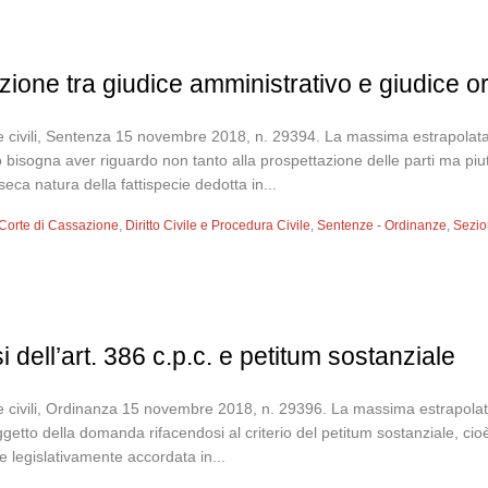
izione tra giudice amministrativo e giudice o
 civili, Sentenza 15 novembre 2018, n. 29394. La massima estrapolata: Ai
o bisogna aver riguardo non tanto alla prospettazione delle parti ma piut
seca natura della fattispecie dedotta in...
Corte di Cassazione
,
Diritto Civile e Procedura Civile
,
Sentenze - Ordinanze
,
Sezion
i dell’art. 386 c.p.c. e petitum sostanziale
 civili, Ordinanza 15 novembre 2018, n. 29396. La massima estrapolata: A
ggetto della domanda rifacendosi al criterio del petitum sostanziale, cio
e legislativamente accordata in...