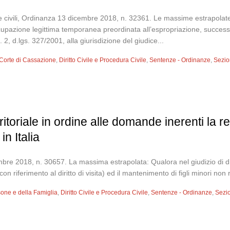
e civili, Ordinanza 13 dicembre 2018, n. 32361. Le massime estrapolate:
ccupazione legittima temporanea preordinata all’espropriazione, success
, c. 2, d.lgs. 327/2001, alla giurisdizione del giudice...
Corte di Cassazione
,
Diritto Civile e Procedura Civile
,
Sentenze - Ordinanze
,
Sezion
itoriale in ordine alle domande inerenti la r
in Italia
mbre 2018, n. 30657. La massima estrapolata: Qualora nel giudizio di div
n riferimento al diritto di visita) ed il mantenimento di figli minori non r
sone e della Famiglia
,
Diritto Civile e Procedura Civile
,
Sentenze - Ordinanze
,
Sezio