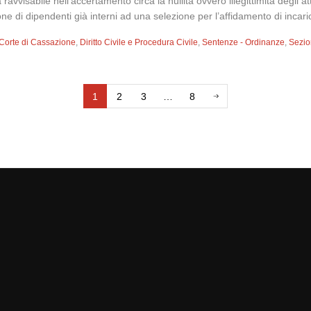
 ravvisabile nell’accertamento circa la nullità ovvero illegittimità degli
one di dipendenti già interni ad una selezione per l’affidamento di incaric
Corte di Cassazione
,
Diritto Civile e Procedura Civile
,
Sentenze - Ordinanze
,
Sezion
1
2
3
…
8