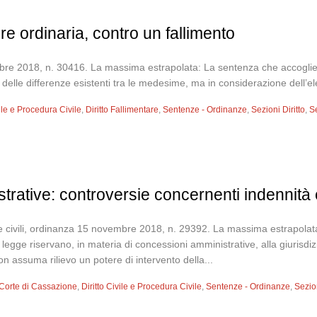
re ordinaria, contro un fallimento
mbre 2018, n. 30416. La massima estrapolata: La sentenza che accoglie
i là delle differenze esistenti tra le medesime, ma in considerazione del
vile e Procedura Civile
,
Diritto Fallimentare
,
Sentenze - Ordinanze
,
Sezioni Diritto
,
S
rative: controversie concernenti indennità 
e civili, ordinanza 15 novembre 2018, n. 29392. La massima estrapolata:
 di legge riservano, in materia di concessioni amministrative, alla giuris
n assuma rilievo un potere di intervento della...
Corte di Cassazione
,
Diritto Civile e Procedura Civile
,
Sentenze - Ordinanze
,
Sezion