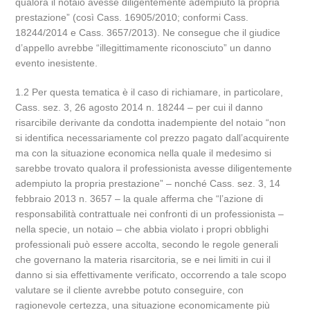
qualora il notaio avesse diligentemente adempiuto la propria
prestazione” (così Cass. 16905/2010; conformi Cass.
18244/2014 e Cass. 3657/2013). Ne consegue che il giudice
d’appello avrebbe “illegittimamente riconosciuto” un danno
evento inesistente.
1.2 Per questa tematica è il caso di richiamare, in particolare,
Cass. sez. 3, 26 agosto 2014 n. 18244 – per cui il danno
risarcibile derivante da condotta inadempiente del notaio “non
si identifica necessariamente col prezzo pagato dall’acquirente
ma con la situazione economica nella quale il medesimo si
sarebbe trovato qualora il professionista avesse diligentemente
adempiuto la propria prestazione” – nonché Cass. sez. 3, 14
febbraio 2013 n. 3657 – la quale afferma che “l’azione di
responsabilità contrattuale nei confronti di un professionista –
nella specie, un notaio – che abbia violato i propri obblighi
professionali può essere accolta, secondo le regole generali
che governano la materia risarcitoria, se e nei limiti in cui il
danno si sia effettivamente verificato, occorrendo a tale scopo
valutare se il cliente avrebbe potuto conseguire, con
ragionevole certezza, una situazione economicamente più