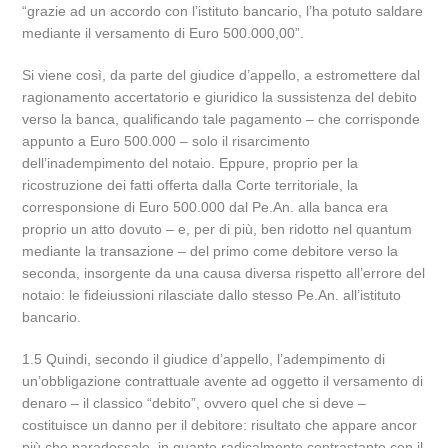
“grazie ad un accordo con l’istituto bancario, l’ha potuto saldare
mediante il versamento di Euro 500.000,00”.
Si viene così, da parte del giudice d’appello, a estromettere dal
ragionamento accertatorio e giuridico la sussistenza del debito
verso la banca, qualificando tale pagamento – che corrisponde
appunto a Euro 500.000 – solo il risarcimento
dell’inadempimento del notaio. Eppure, proprio per la
ricostruzione dei fatti offerta dalla Corte territoriale, la
corresponsione di Euro 500.000 dal Pe.An. alla banca era
proprio un atto dovuto – e, per di più, ben ridotto nel quantum
mediante la transazione – del primo come debitore verso la
seconda, insorgente da una causa diversa rispetto all’errore del
notaio: le fideiussioni rilasciate dallo stesso Pe.An. all’istituto
bancario.
1.5 Quindi, secondo il giudice d’appello, l’adempimento di
un’obbligazione contrattuale avente ad oggetto il versamento di
denaro – il classico “debito”, ovvero quel che si deve –
costituisce un danno per il debitore: risultato che appare ancor
più che paradossale, in quanto radicalmente contrastante con il