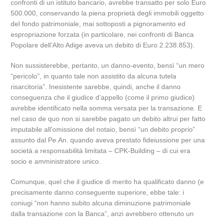
confronti di un istituto bancario, avrebbe transatto per solo Euro
500.000, conservando la piena proprietà degli immobili oggetto
del fondo patrimoniale, mai sottoposti a pignoramento ed
espropriazione forzata (in particolare, nei confronti di Banca
Popolare dell’Alto Adige aveva un debito di Euro 2.238.853).
Non sussisterebbe, pertanto, un danno-evento, bensì “un mero
“pericolo”, in quanto tale non assistito da alcuna tutela
risarcitoria”. Inesistente sarebbe, quindi, anche il danno
conseguenza che il giudice d’appello (come il primo giudice)
avrebbe identificato nella somma versata per la transazione. E
nel caso de quo non si sarebbe pagato un debito altrui per fatto
imputabile all’omissione del notaio, bensì “un debito proprio”
assunto dal Pe.An. quando aveva prestato fideiussione per una
società a responsabilità limitata – CPK-Building – di cui era
socio e amministratore unico.
Comunque, quel che il giudice di merito ha qualificato danno (e
precisamente danno conseguente superiore, ebbe tale: i
coniugi “non hanno subito alcuna diminuzione patrimoniale
dalla transazione con la Banca”, anzi avrebbero ottenuto un