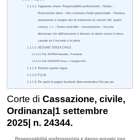
Tag/parola chiave: Responsabilità professionisti – Notaio –
Risarcimento danni – Atto costitutivo fondo patrimoniale – Omessa
annotazione a margine atto di matrimonio ex articolo 162, quarto
comma, c.c – Danno risarcibile – Insussistenza – Occorre
dimostrare che dall’omissione è derivato un danno ovvero il nesso
causale tra il secondo e la prima
SEZIONE TERZA CIVILE
Dott. SCRIMA Antonietta – Presidente
Dott. GRAZIOSI Chiara – Consigliere Est.
Ritenuto quanto segue.
P.Q.M.
Per aprire la pagina facebook @avvrenatodisa Cliccare qui
Corte di
Cassazione
,
civile
,
Ordinanza|1 settembre
2025| n. 24344.
Responsabilità professionista e danno provato con