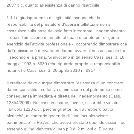
2697 c.c. quanto all’esistenza di danno risarcibile.
1.1 La giurisprudenza di legittimità insegna che la
responsabilità del prestatore d’opera intellettuale non si
costituisce sulla base del solo fatto integrante l’inadempimento
– quale l’omissione di un atto al quale è tenuto per diligente
esercizio dell’attività professionale -, occorrendo dimostrare che
dall’omissione è derivato un danno, ovvero il nesso causale tra
il secondo e la prima. Si invocano in tal senso Cass. sez. 3, 18
maggio 1993 n. 5630 (che riguarda proprio la responsabilità
notarile) e Cass. sez. 3, 26 aprile 2010 n. 9917.
Il creditore deve dunque dimostrare l’esistenza di un concreto
danno consistito in effettiva diminuzione del patrimonio come
conseguenza immediata e diretta dell’inadempimento (Cass.
12354/2009). Nel caso in esame, invece, si sarebbe violato
l’articolo 1223 c.c., perché gli attori non avrebbero patito
alcunché, al contrario godendo di “una locupletazione
patrimoniale”: il Pe.An., che aveva prestato due fideiussioni, ed
essendo quindi debitore di ben più di 2 milioni di Euro nei