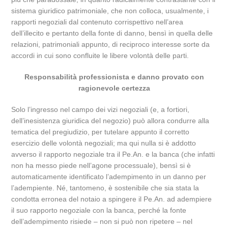
sistema giuridico patrimoniale, che non colloca, usualmente, i
rapporti negoziali dal contenuto corrispettivo nell’area
dell’illecito e pertanto della fonte di danno, bensì in quella delle
relazioni, patrimoniali appunto, di reciproco interesse sorte da
accordi in cui sono confluite le libere volontà delle parti.
Responsabilità professionista e danno provato con
ragionevole certezza
Solo l’ingresso nel campo dei vizi negoziali (e, a fortiori,
dell’inesistenza giuridica del negozio) può allora condurre alla
tematica del pregiudizio, per tutelare appunto il corretto
esercizio delle volontà negoziali; ma qui nulla si è addotto
avverso il rapporto negoziale tra il Pe.An. e la banca (che infatti
non ha messo piede nell’agone processuale), bensì si è
automaticamente identificato l’adempimento in un danno per
l’adempiente. Né, tantomeno, è sostenibile che sia stata la
condotta erronea del notaio a spingere il Pe.An. ad adempiere
il suo rapporto negoziale con la banca, perché la fonte
dell’adempimento risiede – non si può non ripetere – nel