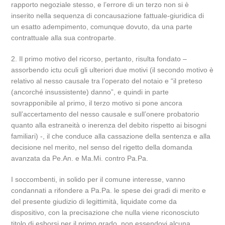
rapporto negoziale stesso, e l’errore di un terzo non si è
inserito nella sequenza di concausazione fattuale-giuridica di
un esatto adempimento, comunque dovuto, da una parte
contrattuale alla sua controparte.
2. Il primo motivo del ricorso, pertanto, risulta fondato –
assorbendo ictu oculi gli ulteriori due motivi (il secondo motivo è
relativo al nesso causale tra l’operato del notaio e “il preteso
(ancorché insussistente) danno”, e quindi in parte
sovrapponibile al primo, il terzo motivo si pone ancora
sull’accertamento del nesso causale e sull’onere probatorio
quanto alla estraneità o inerenza del debito rispetto ai bisogni
familiari) -, il che conduce alla cassazione della sentenza e alla
decisione nel merito, nel senso del rigetto della domanda
avanzata da Pe.An. e Ma.Mi. contro Pa.Pa.
I soccombenti, in solido per il comune interesse, vanno
condannati a rifondere a Pa.Pa. le spese dei gradi di merito e
del presente giudizio di legittimità, liquidate come da
dispositivo, con la precisazione che nulla viene riconosciuto
titolo di esborsi per il primo grado, non essendovi alcuna