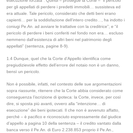
esecuzione forzata”. Quindi – prosegue la Corte – “il pericolo
per gli appellati di perdere i predetti immobili… sussisteva ed
era attuale. Tale pericolo, considerato che detti beni erano
capienti… per la soddisfazione dell’intero credito…, ha indotto i
coniugi Pe.An. ad avviare le trattative con la creditrice”; e “il
pericolo di perdere i beni conferiti nel fondo non era… escluso
nemmeno dall’esistenza di altri beni nel patrimonio degli
appellati” (sentenza, pagine 8-9).
1.4 Dunque, quel che la Corte d’Appello identifica come
pregiudizievole effetto dell’errore del notaio non è un danno,
bensì un pericolo.
Non è possibile, infatti, nel contesto delle sue argomentazioni
sopra riassunte, ritenere che la Corte abbia considerato come
conseguenza l’iscrizione di ipoteca: la Corte, invece, per così
dire, si sposta più avanti, ovvero alla “intenzione… di
esecuzione” dei beni ipotecati. Il che non è avvenuto affatto,
perché – è pacifico e riconosciuto espressamente dal giudice
d’appello a pagina 10 della sentenza – il credito vantato dalla
banca verso il Pe.An. di Euro 2.238.853 proprio il Pe.An.,