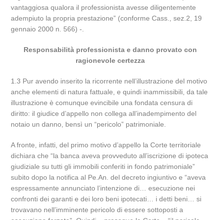
vantaggiosa qualora il professionista avesse diligentemente
adempiuto la propria prestazione” (conforme Cass., sez.2, 19
gennaio 2000 n. 566) -.
Responsabilità professionista e danno provato con
ragionevole certezza
1.3 Pur avendo inserito la ricorrente nell’illustrazione del motivo
anche elementi di natura fattuale, e quindi inammissibili, da tale
illustrazione è comunque evincibile una fondata censura di
diritto: il giudice d’appello non collega all’inadempimento del
notaio un danno, bensì un “pericolo” patrimoniale.
A fronte, infatti, del primo motivo d’appello la Corte territoriale
dichiara che “la banca aveva provveduto all’iscrizione di ipoteca
giudiziale su tutti gli immobili conferiti in fondo patrimoniale”
subito dopo la notifica al Pe.An. del decreto ingiuntivo e “aveva
espressamente annunciato l’intenzione di… esecuzione nei
confronti dei garanti e dei loro beni ipotecati… i detti beni… si
trovavano nell’imminente pericolo di essere sottoposti a