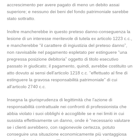
accrescimento per avere pagato di meno un debito assai
superiore; e nessuno dei beni del fondo patrimoniale sarebbe
stato sottratto.
Inoltre mancherebbe in questo preteso danno-conseguenza la
lesione di un interesse meritevole di tutela ex articolo 1223 c.c.,
e mancherebbe “il carattere di ingiustizia del preteso danno”,
non ravvisabile nel pagamento espletato per estinguere “una
pregressa posizione debitoria” oggetto di titolo esecutivo
passato in giudicato; il pagamento, quindi, avrebbe costituito un
atto dovuto ai sensi dell’articolo 1218 c.c. “effettuato al fine di
estinguere la gravosa responsabilità patrimoniale” di cui
all’articolo 2740 c.c.
Insegna la giurisprudenza di legittimità che l’azione di
responsabilità contrattuale nei confronti di professionista che
abbia violato i suoi obblighi è accoglibile se e nei limiti in cui
sussista effettivamente un danno, onde è “necessario valutare
se i clienti avrebbero, con ragionevole certezza, potuto
conseguire una situazione economicamente più vantaggiosa