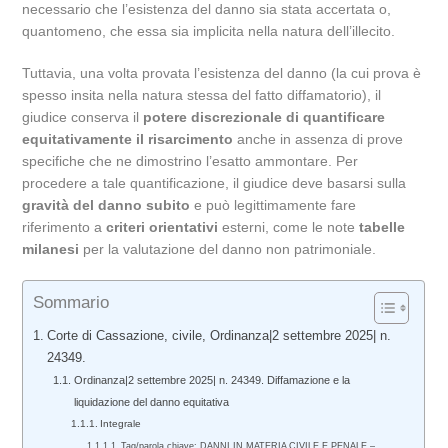
necessario che l’esistenza del danno sia stata accertata o,
quantomeno, che essa sia implicita nella natura dell’illecito.
Tuttavia, una volta provata l’esistenza del danno (la cui prova è
spesso insita nella natura stessa del fatto diffamatorio), il
giudice conserva il
potere discrezionale di quantificare
equitativamente il risarcimento
anche in assenza di prove
specifiche che ne dimostrino l’esatto ammontare. Per
procedere a tale quantificazione, il giudice deve basarsi sulla
gravità del danno subito
e può legittimamente fare
riferimento a
criteri orientativi
esterni, come le note
tabelle
milanesi
per la valutazione del danno non patrimoniale.
Sommario
Corte di Cassazione, civile, Ordinanza|2 settembre 2025| n.
24349.
Ordinanza|2 settembre 2025| n. 24349. Diffamazione e la
liquidazione del danno equitativa
Integrale
Tag/parola chiave: DANNI IN MATERIA CIVILE E PENALE –