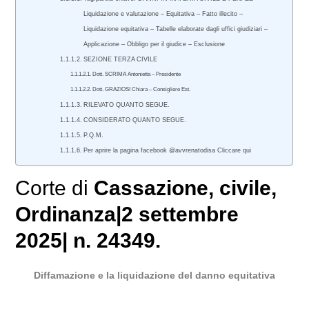
Liquidazione e valutazione – Equitativa – Fatto illecito –
Liquidazione equitativa – Tabelle elaborate dagli uffici giudiziari –
Applicazione – Obbligo per il giudice – Esclusione
SEZIONE TERZA CIVILE
Dott. SCRIMA Antonietta – Presidente
Dott. GRAZIOSI Chiara – Consigliere Est.
RILEVATO QUANTO SEGUE.
CONSIDERATO QUANTO SEGUE.
P.Q.M.
Per aprire la pagina facebook @avvrenatodisa Cliccare qui
Corte di
Cassazione
,
civile
,
Ordinanza|2 settembre
2025| n. 24349.
Diffamazione e la liquidazione del danno equitativa