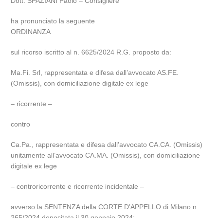
Dott. SPAZIANI Paolo – Consigliere
ha pronunciato la seguente
ORDINANZA
sul ricorso iscritto al n. 6625/2024 R.G. proposto da:
Ma.Fi. Srl, rappresentata e difesa dall’avvocato AS.FE.
(Omissis), con domiciliazione digitale ex lege
– ricorrente –
contro
Ca.Pa., rappresentata e difesa dall’avvocato CA.CA. (Omissis)
unitamente all’avvocato CA.MA. (Omissis), con domiciliazione
digitale ex lege
– controricorrente e ricorrente incidentale –
avverso la SENTENZA della CORTE D’APPELLO di Milano n.
265/2024 depositata il 30 gennaio 2024;