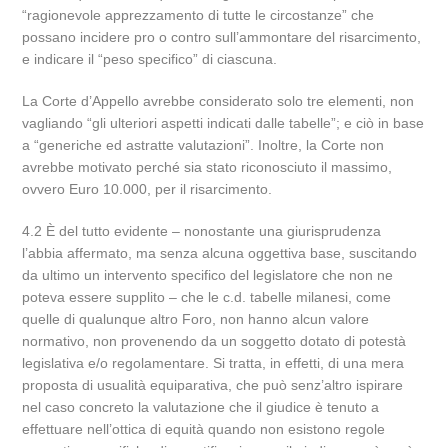
“ragionevole apprezzamento di tutte le circostanze” che
possano incidere pro o contro sull’ammontare del risarcimento,
e indicare il “peso specifico” di ciascuna.
La Corte d’Appello avrebbe considerato solo tre elementi, non
vagliando “gli ulteriori aspetti indicati dalle tabelle”; e ciò in base
a “generiche ed astratte valutazioni”. Inoltre, la Corte non
avrebbe motivato perché sia stato riconosciuto il massimo,
ovvero Euro 10.000, per il risarcimento.
4.2 È del tutto evidente – nonostante una giurisprudenza
l’abbia affermato, ma senza alcuna oggettiva base, suscitando
da ultimo un intervento specifico del legislatore che non ne
poteva essere supplito – che le c.d. tabelle milanesi, come
quelle di qualunque altro Foro, non hanno alcun valore
normativo, non provenendo da un soggetto dotato di potestà
legislativa e/o regolamentare. Si tratta, in effetti, di una mera
proposta di usualità equiparativa, che può senz’altro ispirare
nel caso concreto la valutazione che il giudice è tenuto a
effettuare nell’ottica di equità quando non esistono regole