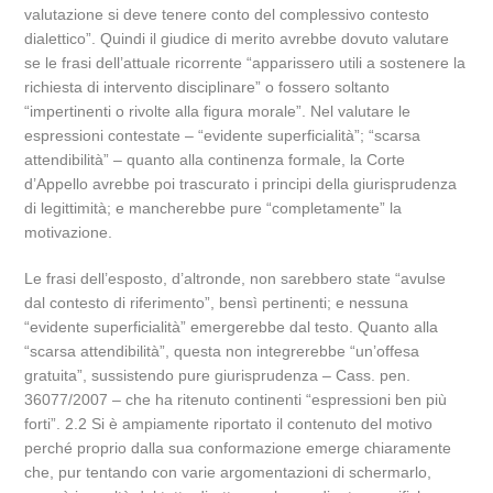
valutazione si deve tenere conto del complessivo contesto
dialettico”. Quindi il giudice di merito avrebbe dovuto valutare
se le frasi dell’attuale ricorrente “apparissero utili a sostenere la
richiesta di intervento disciplinare” o fossero soltanto
“impertinenti o rivolte alla figura morale”. Nel valutare le
espressioni contestate – “evidente superficialità”; “scarsa
attendibilità” – quanto alla continenza formale, la Corte
d’Appello avrebbe poi trascurato i principi della giurisprudenza
di legittimità; e mancherebbe pure “completamente” la
motivazione.
Le frasi dell’esposto, d’altronde, non sarebbero state “avulse
dal contesto di riferimento”, bensì pertinenti; e nessuna
“evidente superficialità” emergerebbe dal testo. Quanto alla
“scarsa attendibilità”, questa non integrerebbe “un’offesa
gratuita”, sussistendo pure giurisprudenza – Cass. pen.
36077/2007 – che ha ritenuto continenti “espressioni ben più
forti”. 2.2 Si è ampiamente riportato il contenuto del motivo
perché proprio dalla sua conformazione emerge chiaramente
che, pur tentando con varie argomentazioni di schermarlo,