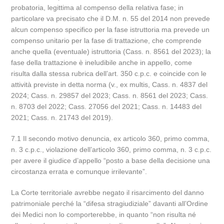
probatoria, legittima al compenso della relativa fase; in
particolare va precisato che il D.M. n. 55 del 2014 non prevede
alcun compenso specifico per la fase istruttoria ma prevede un
compenso unitario per la fase di trattazione, che comprende
anche quella (eventuale) istruttoria (Cass. n. 8561 del 2023); la
fase della trattazione è ineludibile anche in appello, come
risulta dalla stessa rubrica dell’art. 350 c.p.c. e coincide con le
attività previste in detta norma (v., ex multis, Cass. n. 4837 del
2024; Cass. n. 29857 del 2023; Cass. n. 8561 del 2023; Cass.
n. 8703 del 2022; Cass. 27056 del 2021; Cass. n. 14483 del
2021; Cass. n. 21743 del 2019).
7.1 Il secondo motivo denuncia, ex articolo 360, primo comma,
n. 3 c.p.c., violazione dell’articolo 360, primo comma, n. 3 c.p.c.
per avere il giudice d’appello “posto a base della decisione una
circostanza errata e comunque irrilevante”.
La Corte territoriale avrebbe negato il risarcimento del danno
patrimoniale perché la “difesa stragiudiziale” davanti all’Ordine
dei Medici non lo comporterebbe, in quanto “non risulta né