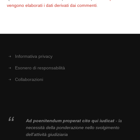
vengono elaborati i dati derivati dai commenti
.
Informativa privacy
Esonero di responsabilità
Collaborazioni
Ad poenitendum properat cito qui iudicat
- la
necessità della ponderazione nello svolgimento
dell'attività giudiziaria