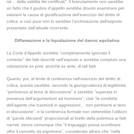
né… della validità dei certificati”. Il licenziamento non sarebbe
un fatto che il giudice d’appello avrebbe dovuto esaminare per
valutare la causa di giustificazione dell’esercizio del diritto di
critica, e così pure non lo sarebbe l’archiviazione dell’esposto
presentato dall’attuale ricorrente.
Diffamazione e la liquidazione del danno equitativa
La Corte d’Appello avrebbe “completamente ignorato il
contesto” dei fatti descritti nell’esposto e avrebbe compiuto una
valutazione ex post, anziché ex ante, di tali fatti.
Quanto, poi, al limite di continenza nell’esercizio del diritto di
critica, questa sarebbe, secondo la giurisprudenza di legittimità,
“pertinenza al tema di discussione” e sarebbe “superata in
presenza dell’argumentum ad hominem”, cioè “la condotta
dell’agente che trasmodi in aggressioni… non pertinenti ai temi
in discussione”; e la continenza formale non vieterebbe l’utilizzo
di “parole sferzanti” proporzionali al livello della polemica ai fatti
narrati, senza comunque che “il linguaggio possa sconfinare
oltre il concetto da esprimere”, considerato altresì che “nella