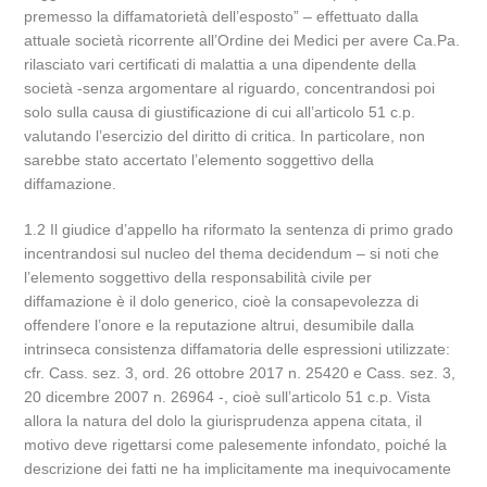
premesso la diffamatorietà dell’esposto” – effettuato dalla
attuale società ricorrente all’Ordine dei Medici per avere Ca.Pa.
rilasciato vari certificati di malattia a una dipendente della
società -senza argomentare al riguardo, concentrandosi poi
solo sulla causa di giustificazione di cui all’articolo 51 c.p.
valutando l’esercizio del diritto di critica. In particolare, non
sarebbe stato accertato l’elemento soggettivo della
diffamazione.
1.2 Il giudice d’appello ha riformato la sentenza di primo grado
incentrandosi sul nucleo del thema decidendum – si noti che
l’elemento soggettivo della responsabilità civile per
diffamazione è il dolo generico, cioè la consapevolezza di
offendere l’onore e la reputazione altrui, desumibile dalla
intrinseca consistenza diffamatoria delle espressioni utilizzate:
cfr. Cass. sez. 3, ord. 26 ottobre 2017 n. 25420 e Cass. sez. 3,
20 dicembre 2007 n. 26964 -, cioè sull’articolo 51 c.p. Vista
allora la natura del dolo la giurisprudenza appena citata, il
motivo deve rigettarsi come palesemente infondato, poiché la
descrizione dei fatti ne ha implicitamente ma inequivocamente