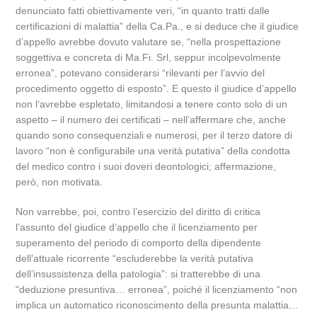
denunciato fatti obiettivamente veri, “in quanto tratti dalle
certificazioni di malattia” della Ca.Pa., e si deduce che il giudice
d’appello avrebbe dovuto valutare se, “nella prospettazione
soggettiva e concreta di Ma.Fi. Srl, seppur incolpevolmente
erronea”, potevano considerarsi “rilevanti per l’avvio del
procedimento oggetto di esposto”. E questo il giudice d’appello
non l’avrebbe espletato, limitandosi a tenere conto solo di un
aspetto – il numero dei certificati – nell’affermare che, anche
quando sono consequenziali e numerosi, per il terzo datore di
lavoro “non è configurabile una verità putativa” della condotta
del medico contro i suoi doveri deontologici; affermazione,
però, non motivata.
Non varrebbe, poi, contro l’esercizio del diritto di critica
l’assunto del giudice d’appello che il licenziamento per
superamento del periodo di comporto della dipendente
dell’attuale ricorrente “escluderebbe la verità putativa
dell’insussistenza della patologia”: si tratterebbe di una
“deduzione presuntiva… erronea”, poiché il licenziamento “non
implica un automatico riconoscimento della presunta malattia…