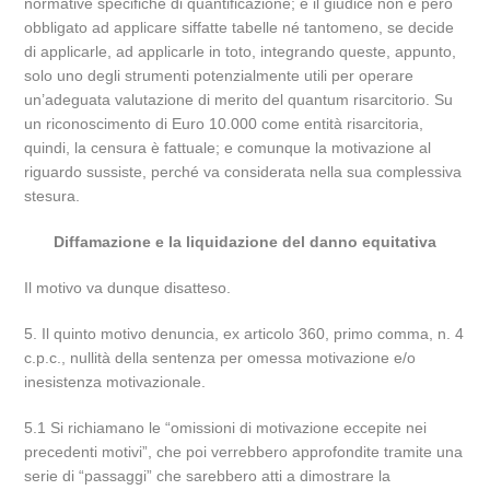
normative specifiche di quantificazione; e il giudice non è però
obbligato ad applicare siffatte tabelle né tantomeno, se decide
di applicarle, ad applicarle in toto, integrando queste, appunto,
solo uno degli strumenti potenzialmente utili per operare
un’adeguata valutazione di merito del quantum risarcitorio. Su
un riconoscimento di Euro 10.000 come entità risarcitoria,
quindi, la censura è fattuale; e comunque la motivazione al
riguardo sussiste, perché va considerata nella sua complessiva
stesura.
Diffamazione e la liquidazione del danno equitativa
Il motivo va dunque disatteso.
5. Il quinto motivo denuncia, ex articolo 360, primo comma, n. 4
c.p.c., nullità della sentenza per omessa motivazione e/o
inesistenza motivazionale.
5.1 Si richiamano le “omissioni di motivazione eccepite nei
precedenti motivi”, che poi verrebbero approfondite tramite una
serie di “passaggi” che sarebbero atti a dimostrare la