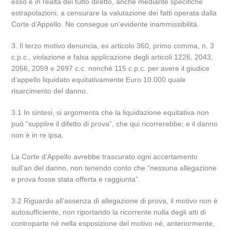
esso è in realtà del tutto diretto, anche mediante specifiche
estrapolazioni, a censurare la valutazione dei fatti operata dalla
Corte d’Appello. Ne consegue un’evidente inammissibilità.
3. Il terzo motivo denuncia, ex articolo 360, primo comma, n. 3
c.p.c., violazione e falsa applicazione degli articoli 1226, 2043,
2056, 2059 e 2697 c.c. nonché 115 c.p.c. per avere il giudice
d’appello liquidato equitativamente Euro 10.000 quale
risarcimento del danno.
3.1 In sintesi, si argomenta che la liquidazione equitativa non
può “supplire il difetto di prova”, che qui ricorrerebbe; e il danno
non è in re ipsa.
La Corte d’Appello avrebbe trascurato ogni accertamento
sull’an del danno, non tenendo conto che “nessuna allegazione
e prova fosse stata offerta e raggiunta”.
3.2 Riguardo all’assenza di allegazione di prova, il motivo non è
autosufficiente, non riportando la ricorrente nulla degli atti di
controparte né nella esposizione del motivo né, anteriormente,