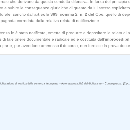
rose che derivano da questa condotta difensiva. In forza del principio di
e a subire le conseguenze giuridiche di quanto da lui stesso esplicitato.
rale, sancito dall’
articolo 369, comma 2, n. 2 del Cpc
: quello di dep
mpugnata corredata dalla relativa relata di notificazione.
enza le è stata notificata, ometta di produrre e depositare la relata di 
 di tale onere documentale è radicale ed è costituita dall’
improcedibili
la parte, pur avendone ammesso il decorso, non fornisce la prova docum
.
ichiarazione di notifica della sentenza impugnata – Autoresponsabilità del dichiarante – Conseguenze. (Cpc, 