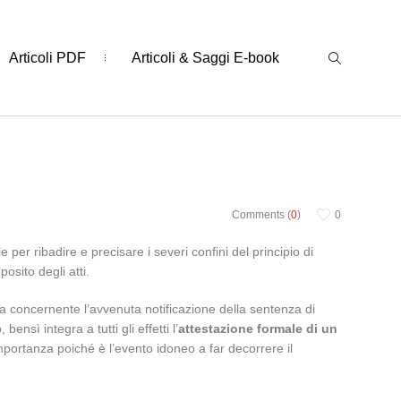
Articoli PDF
Articoli & Saggi E-book
Comments (
0
)
0
le per ribadire e precisare i severi confini del principio di
posito degli atti.
cita concernente l’avvenuta notificazione della sentenza di
sì integra a tutti gli effetti l’
attestazione formale di un
mportanza poiché è l’evento idoneo a far decorrere il