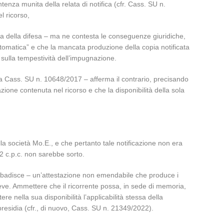
ntenza munita della relata di notifica (cfr. Cass. SU n.
l ricorso,
ssa della difesa – ma ne contesta le conseguenze giuridiche,
utomatica” e che la mancata produzione della copia notificata
sulla tempestività dell’impugnazione.
da Cass. SU n. 10648/2017 – afferma il contrario, precisando
azione contenuta nel ricorso e che la disponibilità della sola
ella società Mo.E., e che pertanto tale notificazione non era
2 c.p.c. non sarebbe sorto.
ribadisce – un’attestazione non emendabile che produce i
breve. Ammettere che il ricorrente possa, in sede di memoria,
re nella sua disponibilità l’applicabilità stessa della
 presidia (cfr., di nuovo, Cass. SU n. 21349/2022).