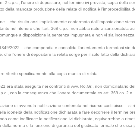
. 2 c.p.c., l’onere di depositare, nel termine ivi previsto, copia della se
o della mancata produzione della relata di notifica è l’improcedibilità de
sione – che risulta anzi implicitamente confermato dall’impostazione ste
tante nel ritenere che l’art. 369 c.p.c. non abbia natura sanzionatola a
omunque a disposizione la sentenza impugnata e non vi sia incertezza 
n. 21349/2022 – che compendia e consolida l’orientamento formatosi sin 
 che l’onere di depositare la relata sorge per il solo fatto della dichiar
re riferito specificamente alla copia munita di relata.
2021 era stata eseguita nei confronti di Avv. Ro.Gr., non domiciliatario d
c.p.c., con la conseguenza che l’onere documentale ex art. 369 co. 2 n. 
ione di avvenuta notificazione contenuta nel ricorso costituisce – si 
ella idoneità della notificazione dichiarata a fare decorrere il termine 
do come inefficace la notificazione ivi dichiarata, equivarrebbe a rimette
ica della norma e la funzione di garanzia del giudicato formale che essa