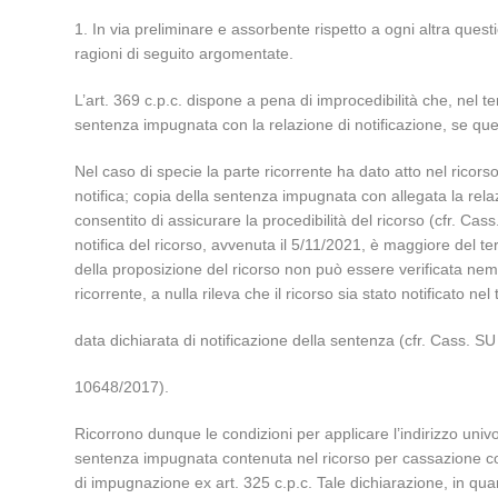
1. In via preliminare e assorbente rispetto a ogni altra questi
ragioni di seguito argomentate.
L’art. 369 c.p.c. dispone a pena di improcedibilità che, nel te
sentenza impugnata con la relazione di notificazione, se ques
Nel caso di specie la parte ricorrente ha dato atto nel ricors
notifica; copia della sentenza impugnata con allegata la rela
consentito di assicurare la procedibilità del ricorso (cfr. Ca
notifica del ricorso, avvenuta il 5/11/2021, è maggiore del te
della proposizione del ricorso non può essere verificata nemm
ricorrente, a nulla rileva che il ricorso sia stato notificato n
data dichiarata di notificazione della sentenza (cfr. Cass. SU
10648/2017).
Ricorrono dunque le condizioni per applicare l’indirizzo univ
sentenza impugnata contenuta nel ricorso per cassazione cost
di impugnazione ex art. 325 c.p.c. Tale dichiarazione, in qu