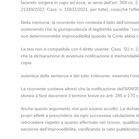
facendo sorgere in capo ad essa, ai sensi dell’art. 369 co. 2 n
21349/2022; Cass. n. 15832/2021, per tutte), cosicché l’effett
Nella memoria, la ricorrente non contesta il fatto dell’omis
sostenendo che la giurisprudenza di legittimità sarebbe “cos
non determinerebbe improcedibilità quando la Corte abbia c
La tesi non è compatibile con il diritto vivente: Cass. SU 
che la dichiarazione di avvenuta notificazione è inemendabile,
copia
autentica della sentenza e del tutto irrilevante, essendo l’one
La ricorrente sostiene altresì che la notificazione dell’8/09/
idonea a fare decorrere il termine breve ex artt. 285 e 170 
Anche questo argomento non può essere accolto. La dichiaraz
propri effetti a prescindere da ogni successiva valutazione d
retrocedere rispetto a quanto affermato nel ricorso, qualifican
sanzione dell’improcedibilità, vanificando la ratio pubblicist