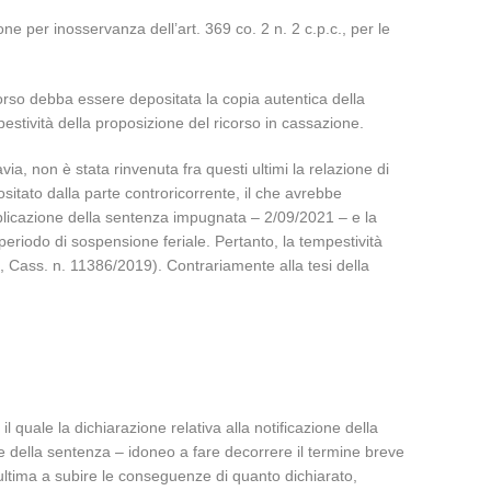
one per inosservanza dell’art. 369 co. 2 n. 2 c.p.c., per le
ricorso debba essere depositata la copia autentica della
pestività della proposizione del ricorso in cassazione.
ia, non è stata rinvenuta fra questi ultimi la relazione di
sitato dalla parte controricorrente, il che avrebbe
pubblicazione della sentenza impugnata – 2/09/2021 – e la
 periodo di sospensione feriale. Pertanto, la tempestività
e, Cass. n. 11386/2019). Contrariamente alla tesi della
quale la dichiarazione relativa alla notificazione della
e della sentenza – idoneo a fare decorrere il termine breve
ultima a subire le conseguenze di quanto dichiarato,