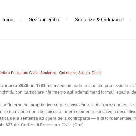
Home
Sezioni Diritto
Sentenze & Ordinanze
Civile e Procedura Civile
,
Sentenze - Ordinanze
,
Sezioni Diritto
l 5 marzo 2026, n. 4981
, interviene in materia di diritto processuale civi
gittimità, con particolare riferimento agli adempimenti formali legati al de
ca, all’interno del proprio ricorso per cassazione, la dichiarazione espli
le menzione non costituisce un mero elemento narrativo o descrittivo, ben
notifica della sentenza ad opera della controparte — è di fondamentale i
colo 325 del Codice di Procedura Civile (Cpc).