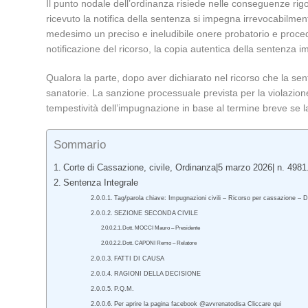
Il punto nodale dell’ordinanza risiede nelle conseguenze rigo
ricevuto la notifica della sentenza si impegna irrevocabilment
medesimo un preciso e ineludibile onere probatorio e procedu
notificazione del ricorso, la copia autentica della sentenza i
Qualora la parte, dopo aver dichiarato nel ricorso che la sent
sanatorie. La sanzione processuale prevista per la violazione
tempestività dell’impugnazione in base al termine breve se 
Sommario
Corte di Cassazione, civile, Ordinanza|5 marzo 2026| n. 4981
Sentenza Integrale
Tag/parola chiave: Impugnazioni civili – Ricorso per cassazione – D
SEZIONE SECONDA CIVILE
Dott. MOCCI Mauro – Presidente
Dott. CAPONI Remo – Relatore
FATTI DI CAUSA
RAGIONI DELLA DECISIONE
P.Q.M.
Per aprire la pagina facebook @avvrenatodisa Cliccare qui