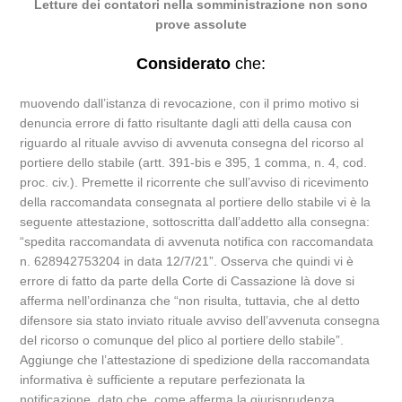
Letture dei contatori nella somministrazione non sono
prove assolute
Considerato
che:
muovendo dall’istanza di revocazione, con il primo motivo si
denuncia errore di fatto risultante dagli atti della causa con
riguardo al rituale avviso di avvenuta consegna del ricorso al
portiere dello stabile (artt. 391-bis e 395, 1 comma, n. 4, cod.
proc. civ.). Premette il ricorrente che sull’avviso di ricevimento
della raccomandata consegnata al portiere dello stabile vi è la
seguente attestazione, sottoscritta dall’addetto alla consegna:
“spedita raccomandata di avvenuta notifica con raccomandata
n. 628942753204 in data 12/7/21”. Osserva che quindi vi è
errore di fatto da parte della Corte di Cassazione là dove si
afferma nell’ordinanza che “non risulta, tuttavia, che al detto
difensore sia stato inviato rituale avviso dell’avvenuta consegna
del ricorso o comunque del plico al portiere dello stabile”.
Aggiunge che l’attestazione di spedizione della raccomandata
informativa è sufficiente a reputare perfezionata la
notificazione, dato che, come afferma la giurisprudenza,