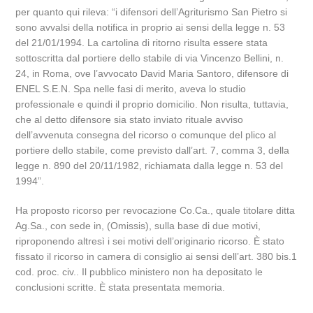
per quanto qui rileva: “i difensori dell’Agriturismo San Pietro si
sono avvalsi della notifica in proprio ai sensi della legge n. 53
del 21/01/1994. La cartolina di ritorno risulta essere stata
sottoscritta dal portiere dello stabile di via Vincenzo Bellini, n.
24, in Roma, ove l’avvocato David Maria Santoro, difensore di
ENEL S.E.N. Spa nelle fasi di merito, aveva lo studio
professionale e quindi il proprio domicilio. Non risulta, tuttavia,
che al detto difensore sia stato inviato rituale avviso
dell’avvenuta consegna del ricorso o comunque del plico al
portiere dello stabile, come previsto dall’art. 7, comma 3, della
legge n. 890 del 20/11/1982, richiamata dalla legge n. 53 del
1994”.
Ha proposto ricorso per revocazione Co.Ca., quale titolare ditta
Ag.Sa., con sede in, (Omissis), sulla base di due motivi,
riproponendo altresì i sei motivi dell’originario ricorso. È stato
fissato il ricorso in camera di consiglio ai sensi dell’art. 380 bis.1
cod. proc. civ.. Il pubblico ministero non ha depositato le
conclusioni scritte. È stata presentata memoria.