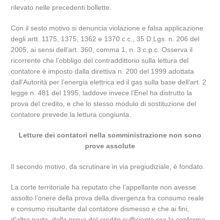
rilevato nelle precedenti bollette.
Con il sesto motivo si denuncia violazione e falsa applicazione
degli artt. 1175, 1375, 1362 e 1370 c.c., 35 D.Lgs. n. 206 del
2005, ai sensi dell’art. 360, comma 1, n. 3 c.p.c. Osserva il
ricorrente che l’obbligo del contraddittorio sulla lettura del
contatore è imposto dalla direttiva n. 200 del 1999 adottata
dall’Autorità per l’energia elettrica ed il gas sulla base dell’art. 2
legge n. 481 del 1995, laddove invece l’Enel ha distrutto la
prova del credito, e che lo stesso modulo di sostituzione del
contatore prevede la lettura congiunta.
Letture dei contatori nella somministrazione non sono
prove assolute
Il secondo motivo, da scrutinare in via pregiudiziale, è fondato.
La corte territoriale ha reputato che l’appellante non avesse
assolto l’onere della prova della divergenza fra consumo reale
e consumo risultante dal contatore dismesso e che ai fini,
d’altra parte, della prova del credito sufficiente era la conferma