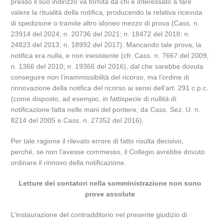
presso il suo indirizzo va fornita da chi è interessato a fare
valere la ritualità della notifica, producendo la relativa ricevuta
di spedizione o tramite altro idoneo mezzo di prova (Cass. n.
23914 del 2024; n. 20736 del 2021; n. 18472 del 2018; n.
24823 del 2013; n. 18992 del 2017). Mancando tale prova, la
notifica era nulla, e non inesistente (cfr. Cass. n. 7667 del 2009;
n. 1366 del 2010; n. 19366 del 2016), dal che sarebbe dovuta
conseguire non l’inammissibilità del ricorso, ma l’ordine di
rinnovazione della notifica del ricorso ai sensi dell’art. 291 c.p.c.
(come disposto, ad esempio, in fattispecie di nullità di
notificazione fatta nelle mani del portiere, da Cass. Sez. U. n.
8214 del 2005 e Cass. n. 27352 del 2016).
Per tale ragione il rilevato errore di fatto risulta decisivo,
perché, se non l’avesse commesso, il Collegio avrebbe dovuto
ordinare il rinnovo della notificazione.
Letture dei contatori nella somministrazione non sono
prove assolute
L’instaurazione del contradditorio nel presente giudizio di