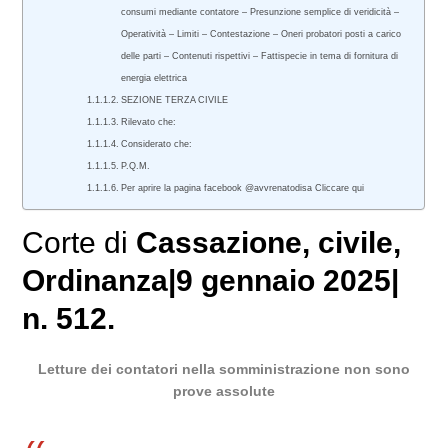
consumi mediante contatore – Presunzione semplice di veridicità –
Operatività – Limiti – Contestazione – Oneri probatori posti a carico
delle parti – Contenuti rispettivi – Fattispecie in tema di fornitura di
energia elettrica
SEZIONE TERZA CIVILE
Rilevato che:
Considerato che:
P.Q.M.
Per aprire la pagina facebook @avvrenatodisa Cliccare qui
Corte di
Cassazione
,
civile
,
Ordinanza|9 gennaio 2025|
n. 512.
Letture dei contatori nella somministrazione non sono
prove assolute