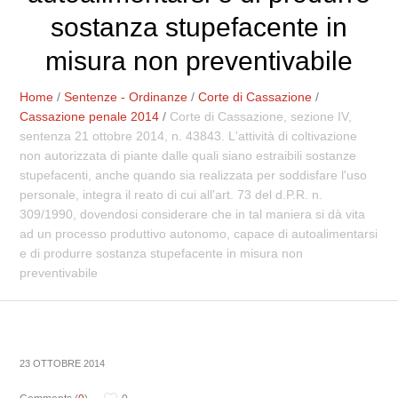
sostanza stupefacente in
misura non preventivabile
Home
/
Sentenze - Ordinanze
/
Corte di Cassazione
/
Cassazione penale 2014
/
Corte di Cassazione, sezione IV,
sentenza 21 ottobre 2014, n. 43843. L'attività di coltivazione
non autorizzata di piante dalle quali siano estraibili sostanze
stupefacenti, anche quando sia realizzata per soddisfare l'uso
personale, integra il reato di cui all'art. 73 del d.P.R. n.
309/1990, dovendosi considerare che in tal maniera si dà vita
ad un processo produttivo autonomo, capace di autoalimentarsi
e di produrre sostanza stupefacente in misura non
preventivabile
23 OTTOBRE 2014