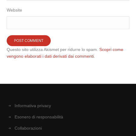
Website
Questo sito utilizza Akismet per ridurre lo spam.
Scopri come
vengono elaborati i dati derivati dai commenti
.
Informativa privacy
Esonero di responsabilità
Collaborazioni