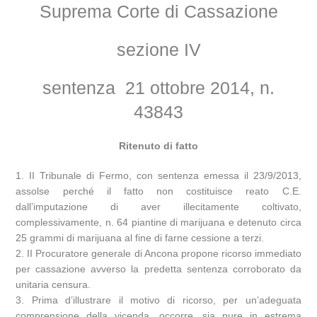
Suprema Corte di Cassazione
sezione IV
sentenza 21 ottobre 2014, n.
43843
Ritenuto di fatto
1. II Tribunale di Fermo, con sentenza emessa il 23/9/2013,
assolse perché il fatto non costituisce reato C.E.
dall’imputazione di aver illecitamente coltivato,
complessivamente, n. 64 piantine di marijuana e detenuto circa
25 grammi di marijuana al fine di farne cessione a terzi.
2. II Procuratore generale di Ancona propone ricorso immediato
per cassazione avverso la predetta sentenza corroborato da
unitaria censura.
3. Prima d’illustrare il motivo di ricorso, per un’adeguata
comprensione della vicenda, occorre, sia pure in estrema