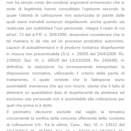
non ha tenuto conto dei condivisi argomenti ermeneutici che in
sede di legittimità hanno consolidato l’opinione secondo la
quale l’attività di coltivazione non autorizzata di piante dalle
quali siano estraibili sostanze stupefacenti, anche quando sia
realizzata per soddisfare l’uso personale, integra il reato di cui
all’art. 73 del d.P.R. n. 309/1990, dovendosi considerare che in
tal maniera si dà vita ad un processo produttivo autonomo,
capace di autoalimentarsi e di produrre sostanza stupefacente
in misura non preventivabile (S.U. n. 28605 del 24/4/2008, Rv.
239920; Sez. VI, n. 49528 del 13/10/2009, Rv. 245648). In
definitiva, la statuizione ha erroneamente interpretato la
disposizione normativa, utilizzando il criterio della parità di
trattamento, il quale richiede che le fattispecie siano
assimilabili: evenienza che qui non ricorre, stante che il fatto di
detenere un quantitativo dato di stupefacente da destinare ad
esclusivo uso personale non è assimilabile alla coltivazione per
quel che prima si è detto.
Il perimetro decisorio esclude dal vaglio la tematica
concernente la verifica della concreta offensività della condotta
di coltivazione (cfr., fra le ultime, Cass., Sez. VI, n. 12612 del
10/12/2012, Rv. 254891; Sez. VI, n. 22110 del 2/5/2013, Rv.