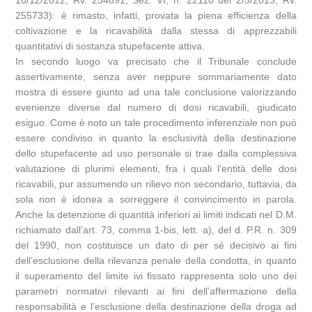
255733): è rimasto, infatti, provata la piena efficienza della
coltivazione e la ricavabilità dalla stessa di apprezzabili
quantitativi di sostanza stupefacente attiva.
In secondo luogo va precisato che il Tribunale conclude
assertivamente, senza aver neppure sommariamente dato
mostra di essere giunto ad una tale conclusione valorizzando
evenienze diverse dal numero di dosi ricavabili, giudicato
esiguo. Come è noto un tale procedimento inferenziale non può
essere condiviso in quanto la esclusività della destinazione
dello stupefacente ad uso personale si trae dalla complessiva
valutazione di plurimi elementi, fra i quali l’entità delle dosi
ricavabili, pur assumendo un rilievo non secondario, tuttavia, da
sola non è idonea a sorreggere il convincimento in parola.
Anche la detenzione di quantità inferiori ai limiti indicati nel D.M.
richiamato dall’art. 73, comma 1-bis, lett. a), del d. P.R. n. 309
del 1990, non costituisce un dato di per sé decisivo ai fini
dell’esclusione della rilevanza penale della condotta, in quanto
il superamento del limite ivi fissato rappresenta solo uno dei
parametri normativi rilevanti ai fini dell’affermazione della
responsabilità e l’esclusione della destinazione della droga ad