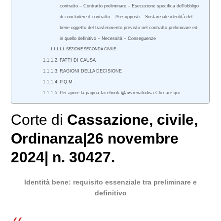
contratto – Contratto preliminare – Esecuzione specifica dell’obbligo
di concludere il contratto – Presupposti – Sostanziale identità del
bene oggetto del trasferimento previsto nel contratto preliminare ed
in quello definitivo – Necessità – Conseguenze
SEZIONE SECONDA CIVILE
FATTI DI CAUSA
RAGIONI DELLA DECISIONE
P.Q.M.
Per aprire la pagina facebook @avvrenatodisa Cliccare qui
Corte di
Cassazione
,
civile
,
Ordinanza|26 novembre
2024| n. 30427.
Identità bene: requisito essenziale tra preliminare e
definitivo