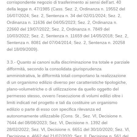
corrispondente negozio di trasferimento ai sensi dell’art. 40
della legge n. 47/1985 (Cass. Sez. 2, Ordinanza n. 19552 del
16/07/2024; Sez. 2, Sentenza n. 34 del 02/01/2024; Sez. 2,
Ordinanza n. 11636 del 04/05/2023; Sez. 2, Ordinanza n.
22660 del 19/07/2022; Sez. 2, Ordinanza n. 7849 del
10/03/2022; Sez. 2, Sentenza n. 11659 del 14/05/2018; Sez. 2,
Sentenza n. 8081 del 07/04/2014; Sez. 2, Sentenza n. 20258
del 18/09/2009).
3.3.- Quanto ai canoni sulla discriminazione tra totale e parziale
difformità, secondo la consolidata giurisprudenza
amministrativa, le difformità totali comportano la realizzazione
di un organismo edilizio diverso per caratteristiche tipologiche,
plano-volumetriche o di utilizzazione da quello oggetto del
permesso stesso, ovvero l’esecuzione di volumi edilizi oltre i
limiti indicati nel progetto e tali da costituire un organismo
edilizio o parte di esso con specifica rilevanza ed
autonomamente utilizzabile (Cons. St., Sez. VI, Decisione n.
7644 del 08/08/2023; Sez. VI, Decisione n. 1392 del
28/02/2022; Sez. VI, Decisione n. 6651 del 30/10/2020; Sez. VI,
Decisione n. 4662 del 21/07/2020; Sez. II, Decisione n. 561 del