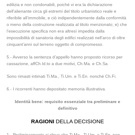
edilizia e non condonabili, poiché vi era la dichiarazione
dell’alienante circa gli estremi del titolo urbanistico reale e
riferibile all’immobile, e ciò indipendentemente dalla conformità
o meno della costruzione realizzata al titolo menzionato; e) che
l’esecuzione specifica non era altresì impedita dalla
impossibilità di sanatoria degli edifici realizzati nell’arco di oltre
cinquant’anni sul terreno oggetto di compromesso.
5.- Avverso la sentenza d’appello hanno proposto ricorso per
cassazione, affCh.Id.to a due motivi, Ch.Ma. e Ch.Sa.
Sono rimasti intimati Ti.Ma., Ti.Um. e Ti.En. nonché Ch.Fi.
6.- I ricorrenti hanno depositato memoria illustrativa.
Identità bene: requisito essenziale tra preliminare e
definitivo
RAGIONI
DELLA DECISIONE
1.- Preliminarmente si rileva che Ti.Ma., Ti.Um. e Ti.En. non