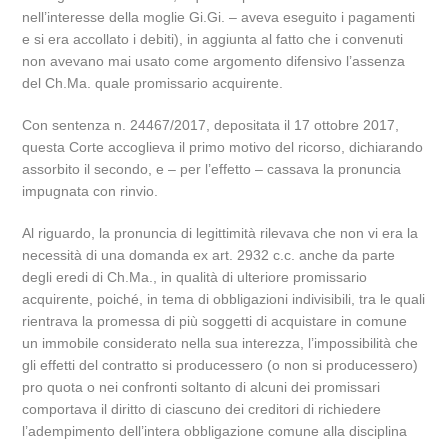
nell’interesse della moglie Gi.Gi. – aveva eseguito i pagamenti
e si era accollato i debiti), in aggiunta al fatto che i convenuti
non avevano mai usato come argomento difensivo l’assenza
del Ch.Ma. quale promissario acquirente.
Con sentenza n. 24467/2017, depositata il 17 ottobre 2017,
questa Corte accoglieva il primo motivo del ricorso, dichiarando
assorbito il secondo, e – per l’effetto – cassava la pronuncia
impugnata con rinvio.
Al riguardo, la pronuncia di legittimità rilevava che non vi era la
necessità di una domanda ex art. 2932 c.c. anche da parte
degli eredi di Ch.Ma., in qualità di ulteriore promissario
acquirente, poiché, in tema di obbligazioni indivisibili, tra le quali
rientrava la promessa di più soggetti di acquistare in comune
un immobile considerato nella sua interezza, l’impossibilità che
gli effetti del contratto si producessero (o non si producessero)
pro quota o nei confronti soltanto di alcuni dei promissari
comportava il diritto di ciascuno dei creditori di richiedere
l’adempimento dell’intera obbligazione comune alla disciplina