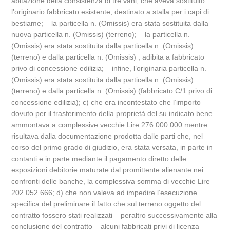
abitazione della consistenza di tre vani, che aveva sostituito
l’originario fabbricato esistente, destinato a stalla per i capi di
bestiame; – la particella n. (Omissis) era stata sostituita dalla
nuova particella n. (Omissis) (terreno); – la particella n.
(Omissis) era stata sostituita dalla particella n. (Omissis)
(terreno) e dalla particella n. (Omissis) , adibita a fabbricato
privo di concessione edilizia; – infine, l’originaria particella n.
(Omissis) era stata sostituita dalla particella n. (Omissis)
(terreno) e dalla particella n. (Omissis) (fabbricato C/1 privo di
concessione edilizia); c) che era incontestato che l’importo
dovuto per il trasferimento della proprietà del su indicato bene
ammontava a complessive vecchie Lire 276.000.000 mentre
risultava dalla documentazione prodotta dalle parti che, nel
corso del primo grado di giudizio, era stata versata, in parte in
contanti e in parte mediante il pagamento diretto delle
esposizioni debitorie maturate dal promittente alienante nei
confronti delle banche, la complessiva somma di vecchie Lire
202.052.666; d) che non valeva ad impedire l’esecuzione
specifica del preliminare il fatto che sul terreno oggetto del
contratto fossero stati realizzati – peraltro successivamente alla
conclusione del contratto – alcuni fabbricati privi di licenza