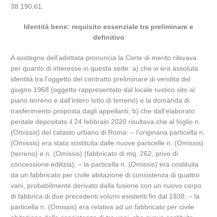
38.190,61.
Identità bene: requisito essenziale tra preliminare e
definitivo
A sostegno dell’adottata pronuncia la Corte di merito rilevava
per quanto di interesse in questa sede: a) che vi era assoluta
identità tra l’oggetto del contratto preliminare di vendita del
giugno 1968 (oggetto rappresentato dal locale rustico sito al
piano terreno e dall’intero lotto di terreno) e la domanda di
trasferimento proposta dagli appellanti; b) che dall’elaborato
peritale depositato il 24 febbraio 2020 risultava che al foglio n.
(Omissis) del catasto urbano di Roma: – l’originaria particella n.
(Omissis) era stata sostituita dalle nuove particelle n. (Omissis)
(terreno) e n. (Omissis) (fabbricato di mq. 262, privo di
concessione edilizia); – la particella n. (Omissis) era costituita
da un fabbricato per civile abitazione di consistenza di quattro
vani, probabilmente derivato dalla fusione con un nuovo corpo
di fabbrica di due precedenti volumi esistenti fin dal 1938; – la
particella n. (Omissis) era relativa ad un fabbricato per civile