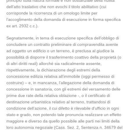
principio sulla natura formale e non sostanziale della nullità
dell’atto traslativo che non evochi il titolo abilitativo (cui
corrisponde la ricorrenza di un omologo limite per
l’accoglimento della domanda di esecuzione in forma specifica
ex art. 2932 c.c.).
Segnatamente, in tema di esecuzione specifica dell’obbligo di
concludere un contratto preliminare di compravendita avente
ad oggetto un edificio o un terreno, è preclusa al giudice la
possibilità di disporre il trasferimento coattivo della proprietà (o
di altri diritti reali) allorché sia radicalmente assente,
rispettivamente, la dichiarazione degli estremi della
concessione edilizia relativa all’immobile (oggi permesso di
costruire) – e, in mancanza, l’allegazione della domanda di
concessione in sanatoria, con gli estremi del versamento delle
prime due rate della relativa oblazione -, o il certificato di
destinazione urbanistica relativo al terreno, trattandosi di
condizione dell’azione, il cui difetto è rilevabile d’ufficio in ogni
stato e grado, non potendo tale pronuncia realizzare un effetto
maggiore e diverso da quello possibile alle parti nei limiti della
loro autonomia negoziale (Cass. Sez. 2, Sentenza n. 34679 del