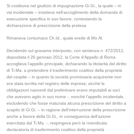
Si costituiva nel giudizio di impugnazione Gi.Gi., la quale – in
via incidentale – insisteva nell’accoglimento della domanda di
esecuzione specifica in suo favore, contestando la
dichiarazione di prescrizione della pretesa.
Rimaneva contumace Ch.Id., quale erede di Mo.Al.
Decidendo sul gravame interposto, con sentenza n. 472/2012,
depositata il 26 gennaio 2012, la Corte d’Appello di Roma
accoglieva l’appello principale, dichiarando la titolarità del diritto
di Ti.Ma. a pretendere il trasferimento coattivo della proprietà
del cespite – in quanto la società promissaria acquirente non
era stata iscritta nel registro delle imprese, sicché le
obbligazioni nascenti dal preliminare erano imputabili ai soci
che avevano agito in suo nome -, nonché l’appello incidentale,
escludendo che fosse maturata alcuna prescrizione del diritto a
scapito di Gi.Gi. – in ragione dell’interruzione della prescrizione
anche a favore della Gi.Gi., in conseguenza dell’azione
esercitata dal Ti.Ma. -; respingeva però la rivendicata
declaratoria di trasferimento coattivo della proprietà