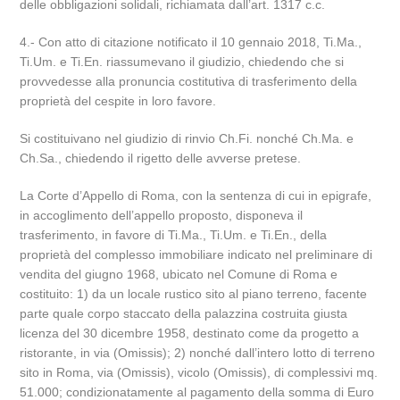
delle obbligazioni solidali, richiamata dall’art. 1317 c.c.
4.- Con atto di citazione notificato il 10 gennaio 2018, Ti.Ma.,
Ti.Um. e Ti.En. riassumevano il giudizio, chiedendo che si
provvedesse alla pronuncia costitutiva di trasferimento della
proprietà del cespite in loro favore.
Si costituivano nel giudizio di rinvio Ch.Fi. nonché Ch.Ma. e
Ch.Sa., chiedendo il rigetto delle avverse pretese.
La Corte d’Appello di Roma, con la sentenza di cui in epigrafe,
in accoglimento dell’appello proposto, disponeva il
trasferimento, in favore di Ti.Ma., Ti.Um. e Ti.En., della
proprietà del complesso immobiliare indicato nel preliminare di
vendita del giugno 1968, ubicato nel Comune di Roma e
costituito: 1) da un locale rustico sito al piano terreno, facente
parte quale corpo staccato della palazzina costruita giusta
licenza del 30 dicembre 1958, destinato come da progetto a
ristorante, in via (Omissis); 2) nonché dall’intero lotto di terreno
sito in Roma, via (Omissis), vicolo (Omissis), di complessivi mq.
51.000; condizionatamente al pagamento della somma di Euro