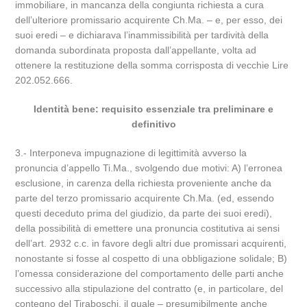
immobiliare, in mancanza della congiunta richiesta a cura
dell’ulteriore promissario acquirente Ch.Ma. – e, per esso, dei
suoi eredi – e dichiarava l’inammissibilità per tardività della
domanda subordinata proposta dall’appellante, volta ad
ottenere la restituzione della somma corrisposta di vecchie Lire
202.052.666.
Identità bene: requisito essenziale tra preliminare e
definitivo
3.- Interponeva impugnazione di legittimità avverso la
pronuncia d’appello Ti.Ma., svolgendo due motivi: A) l’erronea
esclusione, in carenza della richiesta proveniente anche da
parte del terzo promissario acquirente Ch.Ma. (ed, essendo
questi deceduto prima del giudizio, da parte dei suoi eredi),
della possibilità di emettere una pronuncia costitutiva ai sensi
dell’art. 2932 c.c. in favore degli altri due promissari acquirenti,
nonostante si fosse al cospetto di una obbligazione solidale; B)
l’omessa considerazione del comportamento delle parti anche
successivo alla stipulazione del contratto (e, in particolare, del
contegno del Tiraboschi, il quale – presumibilmente anche