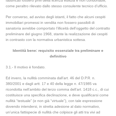
fabbricati fossero privi della licenza edilizia e non condonabili,
come peraltro rilevato dallo stesso consulente tecnico d’ufficio.
Per converso, ad avviso degli istanti, il fatto che alcuni cespiti
immobiliari promessi in vendita non fossero passibili di
sanatoria avrebbe comportato l’illiceità dell’oggetto del contratto
preliminare del giugno 1968, stante la realizzazione dei cespiti
in contrasto con la normativa urbanistica sottesa.
Identità bene: requisito essenziale tra preliminare e
definitivo
3.1.- Il motivo è fondato.
Ed invero, la nullità comminata dall’art. 46 del D.P.R. n.
380/2001 e dagli artt. 17 e 40 della legge n. 47/1985 va
ricondotta nell’ambito del terzo comma dell’art. 1418 c.c., di cui
costituisce una specifica declinazione, e deve qualificarsi come
nullità “testuale” (e non già “virtuale”), con tale espressione
dovendo intendersi, in stretta adesione al dato normativo,
un’unica fattispecie di nullità che colpisce gli atti tra vivi ad