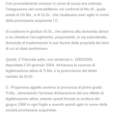
Con provvedimento emesso in corso di causa era ordinata
l’integrazione del contraddittorio nei confronti di Mo.Al., quale
erede di Ch.Ma., e di Gi.Gi., che risultavano aver agito in nome
della promissaria acquirente I.C.
Si costituiva in giudizio Gi.Gi., che aderiva alla domanda attrice
e ne chiedeva l’accoglimento, proponendo, in via subordinata,
domanda di trasferimento in suo favore della proprietà dei beni
di cui al citato preliminare.
Quindi, il Tribunale adito, con sentenza n. 1683/2004,
depositata il 20 gennaio 2004, dichiarava la carenza di
legittimazione attiva di Ti.Ma. e la prescrizione del diritto
vantato da Gi.Gi.
2.- Proponeva appello avverso la pronuncia di primo grado
Ti.Ma., lamentando l’erronea dichiarazione del suo difetto di
legittimazione attiva, avendo questi firmato la scrittura del
giugno 1968 in ogni foglio e avendo quindi agito in nome della
società promissaria acquirente.