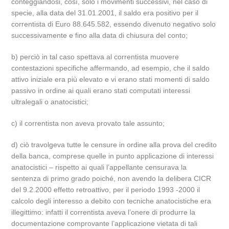
conteggiandosi, così, solo i movimenti successivi, nel caso di
specie, alla data del 31.01.2001, il saldo era positivo per il
correntista di Euro 88.645.582, essendo divenuto negativo solo
successivamente e fino alla data di chiusura del conto;
b) perciò in tal caso spettava al correntista muovere
contestazioni specifiche affermando, ad esempio, che il saldo
attivo iniziale era più elevato e vi erano stati momenti di saldo
passivo in ordine ai quali erano stati computati interessi
ultralegali o anatocistici;
c) il correntista non aveva provato tale assunto;
d) ciò travolgeva tutte le censure in ordine alla prova del credito
della banca, comprese quelle in punto applicazione di interessi
anatocistici – rispetto ai quali l’appellante censurava la
sentenza di primo grado poiché, non avendo la delibera CICR
del 9.2.2000 effetto retroattivo, per il periodo 1993 -2000 il
calcolo degli interesso a debito con tecniche anatocistiche era
illegittimo: infatti il correntista aveva l’onere di produrre la
documentazione comprovante l’applicazione vietata di tali