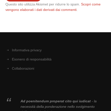
Questo sito utilizza Akismet per ridurre lo spam.
Scopri come
vengono elaborati i dati derivati dai commenti
.
Informativa privacy
Esonero di responsabilità
Collaborazioni
Ad poenitendum properat cito qui iudicat
- la
necessità della ponderazione nello svolgimento