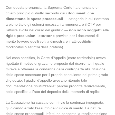
Con questa pronuncia,
la Suprema Corte ha enunciato un
chiaro principio di diritto secondo cui
i documenti che
dimostrano le spese processuali
— categoria in cui rientrano
a pieno titolo gli esborsi necessari a remunerare il CTP per
l’attività svolta nel corso del giudizio —
non sono soggetti alle
rigide preclusioni istruttorie
previste per i documenti di
merito (ovvero quelli volti a dimostrare i fatti costitutivi,
modificativi o estintivi della pretesa).
Nel caso specifico,
la Corte d’Appello (corte territoriale) aveva
rigettato il motivo di gravame proposto dal ricorrente,
il quale
mirava a ottenere la condanna della controparte alla rifusione
delle spese sostenute per il proprio consulente nel primo grado
di giudizio.
I giudici d’appello avevano ritenuto tale
documentazione “inutilizzabile” perché prodotta tardivamente,
nello specifico all’atto del deposito della memoria di replica.
La Cassazione ha cassato con rinvio la sentenza impugnata,
giudicando errato l’assunto del giudice di merito.
La natura
delle spese processuali,
infatti,
ne consente la rendicontazione