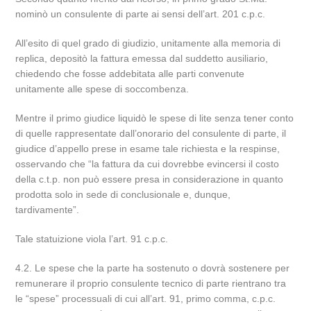
nominò un consulente di parte ai sensi dell’art. 201 c.p.c.
All’esito di quel grado di giudizio, unitamente alla memoria di
replica, depositò la fattura emessa dal suddetto ausiliario,
chiedendo che fosse addebitata alle parti convenute
unitamente alle spese di soccombenza.
Mentre il primo giudice liquidò le spese di lite senza tener conto
di quelle rappresentate dall’onorario del consulente di parte, il
giudice d’appello prese in esame tale richiesta e la respinse,
osservando che “la fattura da cui dovrebbe evincersi il costo
della c.t.p. non può essere presa in considerazione in quanto
prodotta solo in sede di conclusionale e, dunque,
tardivamente”.
Tale statuizione viola l’art. 91 c.p.c.
4.2. Le spese che la parte ha sostenuto o dovrà sostenere per
remunerare il proprio consulente tecnico di parte rientrano tra
le “spese” processuali di cui all’art. 91, primo comma, c.p.c.