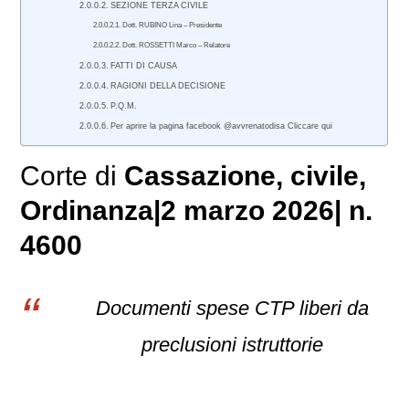
SEZIONE TERZA CIVILE
Dott. RUBINO Lina – Presidente
Dott. ROSSETTI Marco – Relatore
FATTI DI CAUSA
RAGIONI DELLA DECISIONE
P.Q.M.
Per aprire la pagina facebook @avvrenatodisa Cliccare qui
Corte di
Cassazione
,
civile
,
Ordinanza|2 marzo 2026| n.
4600
Documenti spese CTP liberi da
preclusioni istruttorie