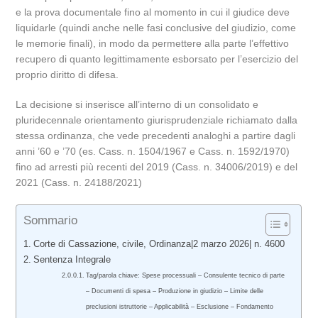
e la prova documentale fino al momento in cui il giudice deve
liquidarle (quindi anche nelle fasi conclusive del giudizio,
come
le memorie finali),
in modo da permettere alla parte l’effettivo
recupero di quanto legittimamente esborsato per l’esercizio del
proprio diritto di difesa.
La decisione si inserisce all’interno di un consolidato e
pluridecennale orientamento giurisprudenziale richiamato dalla
stessa ordinanza,
che vede precedenti analoghi a partire dagli
anni ’60 e ’70 (es.
Cass.
n.
1504/1967 e Cass.
n.
1592/1970)
fino ad arresti più recenti del 2019 (Cass.
n.
34006/2019) e del
2021 (Cass.
n.
24188/2021)
Sommario
Corte di Cassazione, civile, Ordinanza|2 marzo 2026| n. 4600
Sentenza Integrale
Tag/parola chiave: Spese processuali – Consulente tecnico di parte
– Documenti di spesa – Produzione in giudizio – Limite delle
preclusioni istruttorie – Applicabilità – Esclusione – Fondamento