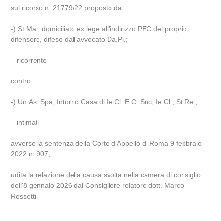
sul ricorso n. 21779/22 proposto da
-) St.Ma., domiciliato ex lege all’indirizzo PEC del proprio
difensore, difeso dall’avvocato Da.Pi.;
– ricorrente –
contro
-) Un.As. Spa, Intorno Casa di Ie.Cl. E C. Snc; Ie.Cl., St.Re.;
– intimati –
avverso la sentenza della Corte d’Appello di Roma 9 febbraio
2022 n. 907;
udita la relazione della causa svolta nella camera di consiglio
dell’8 gennaio 2026 dal Consigliere relatore dott. Marco
Rossetti;