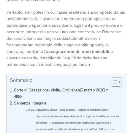
Pertanto, nell’ipotesi in cui l’asse ereditario sia composto da più
unità immobiliari, il giudice del merito non può applicare un
automatismo spartitorio sussidiario. Egli ha il preciso dovere di
accertare, attraverso una valutazione concreta, se l’interesse
dei condividenti sia meglio soddisfatto attraverso il
frazionamento materiale delle singole entità oppure, al
contrario, mediante l’
assegnazione di interi immobili
a
ciascun coerede, ristabilendo l’equilibrio della dazione
patrimoniale con i dovuti conguagli pecuniari.
Sommario
Corte di Cassazione, civile, Ordinanza|5 marzo 2026| n.
4958.
Sentenza Integrale
Tag/parola chiave: Successione – Azione di riduzione delle
disposizioni testamentarie – Azione di scioglimento della comunione
ereditaria – Produzione dei certificati relativi alle trascrizioni e
iscrizioni sull’immobile da dividere imposta dall’art. 567 c.p.c. –