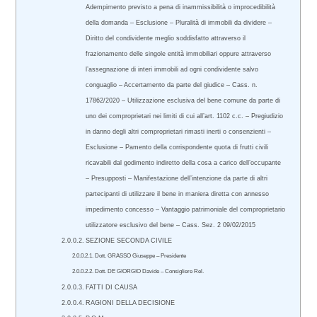
Adempimento previsto a pena di inammissibilità o improcedibilità
della domanda – Esclusione – Pluralità di immobili da dividere –
Diritto del condividente meglio soddisfatto attraverso il
frazionamento delle singole entità immobiliari oppure attraverso
l’assegnazione di interi immobili ad ogni condividente salvo
conguaglio – Accertamento da parte del giudice – Cass. n.
17862/2020 – Utilizzazione esclusiva del bene comune da parte di
uno dei comproprietari nei limiti di cui all’art. 1102 c.c. – Pregiudizio
in danno degli altri comproprietari rimasti inerti o consenzienti –
Esclusione – Pamento della corrispondente quota di frutti civili
ricavabili dal godimento indiretto della cosa a carico dell’occupante
– Presupposti – Manifestazione dell’intenzione da parte di altri
partecipanti di utilizzare il bene in maniera diretta con annesso
impedimento concesso – Vantaggio patrimoniale del comproprietario
utilizzatore esclusivo del bene – Cass. Sez. 2 09/02/2015
SEZIONE SECONDA CIVILE
Dott. GRASSO Giuseppe – Presidente
Dott. DE GIORGIO Davide – Consigliere Rel.
FATTI DI CAUSA
RAGIONI DELLA DECISIONE