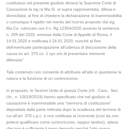
costituisce nel presente giudizio dinanzi la Suprema Corte di
Cassazione la sig.ra Ma.Si. ut supra rappresentata, difesa e
domiciliata, al fine di chiedere la dichiarazione di inammissibilità
o comunque il rigetto nel merito del ricorso proposto dal sig.
Ma.Ca. rubricato con il n. Rg 12354/2020 avverso la sentenza
n. 209 del 2020, emessa dalla Corte di Appello di Roma, il
14.01.2020 e notificata il 24.01.2020, nonché al fine
dell’eventuale partecipazione all’udienza di discussione della
causa ex art. 370 co. 1 cpc e/o di presentare memorie
difensive”.
Tale contenuto non consente di attribuire all’atto in questione la
natura e la funzione di un controricorso.
In proposito, le Sezioni Unite di questa Corte (cfr.: Cass., Sez.
Un., n. 10019/2019) hanno specificato che nel giudizio di
cassazione è inammissibile una “memoria di costituzione”
depositata dalla parte intimata dopo la scadenza del termine di
cui all’art. 370 c.p.c. e non notificata al ricorrente (così da non
potersi qualificare come controricorso, seppur tardivo), atteso
che non è sufficiente il mero deposito perché l’atto possa