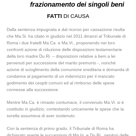
frazionamento dei singoli beni
FATTI
DI CAUSA
Dalla sentenza impugnata e dal ricorso per cassazione risulta
che Ma.Si. ha citato in giudizio nel 2011 dinanzi al Tribunale di
Roma i due fratelli Ma.Ca. e Ma.Vi., proponendo nei loro
confronti azione di riduzione delle disposizioni testamentarie
della loro madre Du.Ri. – disposizioni relative a beni a lei
pervenuti per successione del marito premorto -, nonché
azione di scioglimento della comunione ereditaria e domanda di
condanna al pagamento di un indennizzo per il mancato
godimento dei cespiti comuni ed al rimborso delle spese
connesse alla successione.
Mentre Ma.Ca. è rimasto contumace, il convenuto Ma.Vi. si è
costituito in giudizio, contestando unicamente le spese che la
sorella assumeva di aver sostenuto.
Con la sentenza di primo grado, il Tribunale di Roma ha
dichiarato aperte le successioni di Ma.Ig. e Du.Ri., genitori delle