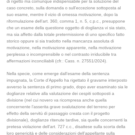
di rigetto ma comunque indispensabile per la soluzione del
caso concreto, sulla domanda o sull’eccezione sottoposta al
suo esame, mentre il vizio di omessa motivazione, dopo la
riformulazione dell’art. 360, comma 1, n. 5, c.p.c., presuppone
che un esame della questione oggetto di doglianza vi sia stato,
ma sia affetto dalla totale pretermissione di uno specifico fatto
storico oppure si sia tradotto nella mancanza assoluta di
motivazione, nella motivazione apparente, nella motivazione
perplessa o incomprensibile o nel contrasto irriducibile tra
affermazioni inconciliabili (cfr.: Cass. n. 27551/2024).
Nella specie, come emerge dall’esame della sentenza
impugnata, la Corte d’Appello ha rigettato il gravame interposto
avverso la sentenza di primo grado, dopo aver esaminato sia le
doglianze relative alla valutazione dei cespiti sottoposti a
divisione (nel cui novero va ricompresa anche quella
concernente l’asserita grave svalutazione del terreno per
effetto della servitù di passaggio creata con il progetto
divisionale), doglianze ritenute tardive, sia quelle concernenti la
pretesa violazione dell’art. 727 c.c., disattese sulla scorta della
loro genericità e delle considerazioni dell’appellante sulla