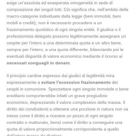
esige un’assoluta ed esasperata omogeneità in sede di
composizione dei singoli lotti. Ciò significa che, nell’ambito delle
macro-categorie individuate dalla legge (beni immobili, beni
mobili e crediti), non è necessario procedere a un
frazionamento quotistico di ogni singola entità. Il giudice o il
professionista delegato possono legittimamente assegnare un
cespite per l’intero a una determinata quota e un altro bene,
sempre per l’intero, a una quota differente, bilanciando poi le
eventuali disparità di valore economico mediante il ricorso ai
necessari conguagli in denaro
.
Il principio cardine espresso dai giudici di legittimità mira
espressamente a
evitare l’eccessivo frazionamento
dei
cespiti in comunione. Spezzettare ogni singolo immobile o bene
ereditario comporterebbe infatti un grave pregiudizio
economico, deprezzando il valore complessivo della massa. Il
diritto dei condividenti a ottenere una porzione in natura non va
inteso come il diritto a ricevere un pezzo di ogni singolo
contratto o mattonato, bensì come il diritto a conseguire una
quota di valore proporzionalmente corrispondente a quello
dell’intera massa da dividere.