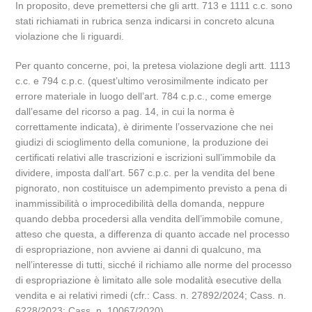
In proposito, deve premettersi che gli artt. 713 e 1111 c.c. sono
stati richiamati in rubrica senza indicarsi in concreto alcuna
violazione che li riguardi.
Per quanto concerne, poi, la pretesa violazione degli artt. 1113
c.c. e 794 c.p.c. (quest’ultimo verosimilmente indicato per
errore materiale in luogo dell’art. 784 c.p.c., come emerge
dall’esame del ricorso a pag. 14, in cui la norma è
correttamente indicata), è dirimente l’osservazione che nei
giudizi di scioglimento della comunione, la produzione dei
certificati relativi alle trascrizioni e iscrizioni sull’immobile da
dividere, imposta dall’art. 567 c.p.c. per la vendita del bene
pignorato, non costituisce un adempimento previsto a pena di
inammissibilità o improcedibilità della domanda, neppure
quando debba procedersi alla vendita dell’immobile comune,
atteso che questa, a differenza di quanto accade nel processo
di espropriazione, non avviene ai danni di qualcuno, ma
nell’interesse di tutti, sicché il richiamo alle norme del processo
di espropriazione è limitato alle sole modalità esecutive della
vendita e ai relativi rimedi (cfr.: Cass. n. 27892/2024; Cass. n.
6228/2023; Cass. n. 10067/2020).