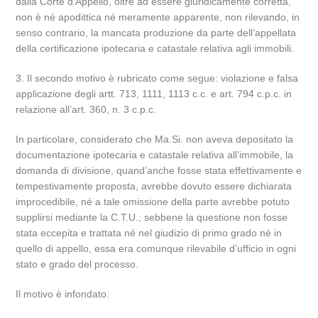
dalla Corte d’Appello, oltre ad essere giuridicamente corretta,
non è né apodittica né meramente apparente, non rilevando, in
senso contrario, la mancata produzione da parte dell’appellata
della certificazione ipotecaria e catastale relativa agli immobili.
3. Il secondo motivo è rubricato come segue: violazione e falsa
applicazione degli artt. 713, 1111, 1113 c.c. e art. 794 c.p.c. in
relazione all’art. 360, n. 3 c.p.c.
In particolare, considerato che Ma.Si. non aveva depositato la
documentazione ipotecaria e catastale relativa all’immobile, la
domanda di divisione, quand’anche fosse stata effettivamente e
tempestivamente proposta, avrebbe dovuto essere dichiarata
improcedibile, né a tale omissione della parte avrebbe potuto
supplirsi mediante la C.T.U.; sebbene la questione non fosse
stata eccepita e trattata né nel giudizio di primo grado né in
quello di appello, essa era comunque rilevabile d’ufficio in ogni
stato e grado del processo.
Il motivo è infondato.