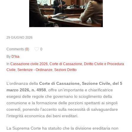
29 GIUGNO 2026
Comments (
0
)
0
By
D'Isa
In
Cassazione civile 2026
,
Corte di Cassazione
,
Diritto Civile e Procedura
Civile
,
Sentenze - Ordinanze
,
Sezioni Diritto
L’ordinanza della
Corte di Cassazione, Sezione Civile, del 5
marzo 2026, n. 4958
, offre un’importante e chiarificatrice
esegesi delle regole che governano lo scioglimento della
comunione e la formazione delle porzioni spettanti ai singoli
coeredi, ponendo l’accento sulla necessità di salvaguardare
l’integrità economica dei beni ereditari.
La Suprema Corte ha statuito che la divisione ereditaria non