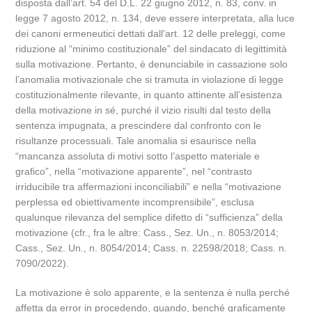
disposta dall’art. 54 del D.L. 22 giugno 2012, n. 83, conv. in
legge 7 agosto 2012, n. 134, deve essere interpretata, alla luce
dei canoni ermeneutici dettati dall’art. 12 delle preleggi, come
riduzione al “minimo costituzionale” del sindacato di legittimità
sulla motivazione. Pertanto, è denunciabile in cassazione solo
l’anomalia motivazionale che si tramuta in violazione di legge
costituzionalmente rilevante, in quanto attinente all’esistenza
della motivazione in sé, purché il vizio risulti dal testo della
sentenza impugnata, a prescindere dal confronto con le
risultanze processuali. Tale anomalia si esaurisce nella
“mancanza assoluta di motivi sotto l’aspetto materiale e
grafico”, nella “motivazione apparente”, nel “contrasto
irriducibile tra affermazioni inconciliabili” e nella “motivazione
perplessa ed obiettivamente incomprensibile”, esclusa
qualunque rilevanza del semplice difetto di “sufficienza” della
motivazione (cfr., fra le altre: Cass., Sez. Un., n. 8053/2014;
Cass., Sez. Un., n. 8054/2014; Cass. n. 22598/2018; Cass. n.
7090/2022).
La motivazione è solo apparente, e la sentenza è nulla perché
affetta da error in procedendo, quando, benché graficamente