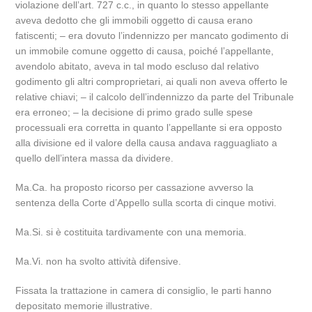
violazione dell’art. 727 c.c., in quanto lo stesso appellante
aveva dedotto che gli immobili oggetto di causa erano
fatiscenti; – era dovuto l’indennizzo per mancato godimento di
un immobile comune oggetto di causa, poiché l’appellante,
avendolo abitato, aveva in tal modo escluso dal relativo
godimento gli altri comproprietari, ai quali non aveva offerto le
relative chiavi; – il calcolo dell’indennizzo da parte del Tribunale
era erroneo; – la decisione di primo grado sulle spese
processuali era corretta in quanto l’appellante si era opposto
alla divisione ed il valore della causa andava ragguagliato a
quello dell’intera massa da dividere.
Ma.Ca. ha proposto ricorso per cassazione avverso la
sentenza della Corte d’Appello sulla scorta di cinque motivi.
Ma.Si. si è costituita tardivamente con una memoria.
Ma.Vi. non ha svolto attività difensive.
Fissata la trattazione in camera di consiglio, le parti hanno
depositato memorie illustrative.