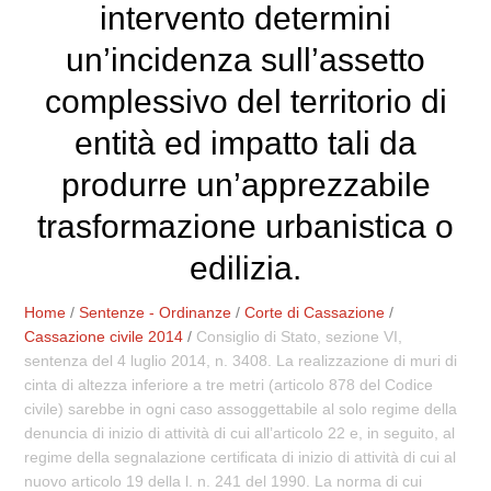
intervento determini
un’incidenza sull’assetto
complessivo del territorio di
entità ed impatto tali da
produrre un’apprezzabile
trasformazione urbanistica o
edilizia.
Home
/
Sentenze - Ordinanze
/
Corte di Cassazione
/
Cassazione civile 2014
/
Consiglio di Stato, sezione VI,
sentenza del 4 luglio 2014, n. 3408. La realizzazione di muri di
cinta di altezza inferiore a tre metri (articolo 878 del Codice
civile) sarebbe in ogni caso assoggettabile al solo regime della
denuncia di inizio di attività di cui all’articolo 22 e, in seguito, al
regime della segnalazione certificata di inizio di attività di cui al
nuovo articolo 19 della l. n. 241 del 1990. La norma di cui