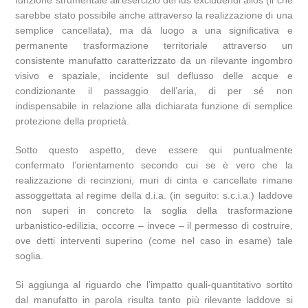
funzione strumentale all’esercizio del ius excludendi alios (il che
sarebbe stato possibile anche attraverso la realizzazione di una
semplice cancellata), ma dà luogo a una significativa e
permanente trasformazione territoriale attraverso un
consistente manufatto caratterizzato da un rilevante ingombro
visivo e spaziale, incidente sul deflusso delle acque e
condizionante il passaggio dell’aria, di per sé non
indispensabile in relazione alla dichiarata funzione di semplice
protezione della proprietà.
Sotto questo aspetto, deve essere qui puntualmente
confermato l’orientamento secondo cui se è vero che la
realizzazione di recinzioni, muri di cinta e cancellate rimane
assoggettata al regime della d.i.a. (in seguito: s.c.i.a.) laddove
non superi in concreto la soglia della trasformazione
urbanistico-edilizia, occorre – invece – il permesso di costruire,
ove detti interventi superino (come nel caso in esame) tale
soglia.
Si aggiunga al riguardo che l’impatto quali-quantitativo sortito
dal manufatto in parola risulta tanto più rilevante laddove si