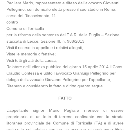
Pagliara Mario, rappresentato e difeso dall’avvocato Giovanni
Pellegrino, con domicilio eletto presso il suo studio in Roma,
corso del Rinascimento, 11
contro
Comune di Torricella
per la riforma della sentenza del T.A.R. della Puglia – Sezione
staccata di Lecce, Sezione III, n. 988/2013
Visti il ricorso in appello e i relativi allegati;
Viste le memorie difensive;
Visti tutti gli atti della causa;
Relatore nell’udienza pubblica del giorno 15 aprile 2014 il Cons.
Claudio Contessa e udito l’avvocato Gianluigi Pellegrino per
delega dell’avvocato Giovanni Pellegrino per l’appellante;
Ritenuto e considerato in fatto e diritto quanto segue
FATTO
L’appellante signor Mario Pagliara riferisce di essere
proprietario di un lotto di terreno confinante con la strada
litoranea provinciale del Comune di Torricella (TA) e di avere
realizzato sul relativo confine, in assenza di qualunque titolo