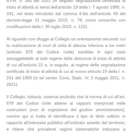
d.P.R. n. 380 del 2001 (in seguito: segnalazione certificata di
inizio di attività ai sensi dell’articolo 19 della l. 7 agosto 1990, n.
241, nel testo introdotto dal comma 4-bis dell’articolo 49 del
decreto-legge 31 maggio 2010, n. 78, come convertito con
modificazioni dalla l. 30 luglio 2010, n. 122).
Al riguardo non sfugge al Collegio un orientamento secondo cui
la realizzazione di muri di cinta di altezza inferiore a tre metri
(articolo 878 del Codice civile) sarebbe in ogni caso
assoggettabile al solo regime della denuncia di inizio di attività
di cui all’articolo 22 e, in seguito, al regime della segnalazione
certificata di inizio di attività di cui al nuovo articolo 19 della l. n.
241 del 1990 (in tal senso: Cons. Stato, IV, 3 maggio 2011, n.
2621).
Il Collegio, tuttavia, osserva anzitutto che la norma di cui all’art.
878 del Codice civile attiene ai rapporti interprivati nelle
costruzioni (non di cognizione del giudice amministrativo),
mentre qui si tratta di identificare il tipo di titolo edilizio in
rapporto all’interesse pubblico all’ordinato assetto del territorio;
e ritiene che prevalenti ragioni sistematiche inducano a