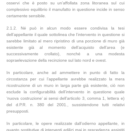
osservi che è posto su un’affollata zona litoranea sul cui
complessivo equilibrio il manufatto in questione incide in senso
certamente sensibile.
2.1.2. Né può in alcun modo essere condivisa la tesi
dell’appellante il quale sottolinea che l’intervento in questione si
sarebbe limitato al mero ripristino di una porzione di muro già
esistente già al momento dell’acquisto dell’area (e
successivamente crollato), nonché a una modesta
sopraelevazione della recinzione sul lato nord e ovest.
In particolare, anche ad ammettere in punto di fatto la
circostanza per cui l’appellante avrebbe realizzato la mera
ricostruzione di un muro in larga parte già esistente, ciò non
esclude la configurabilità dell’intervento in questione quale
‘nuova costruzione’ ai sensi dell’articolo 3, comma 1, lettera e)
del d.P.R. n. 380 del 2001., sussistendone tutti relativi
presupposti.
In particolare, le opere realizzate dall’odierno appellante, in
quanto sostitutive di interventi edilizi mai in precedenza assistiti