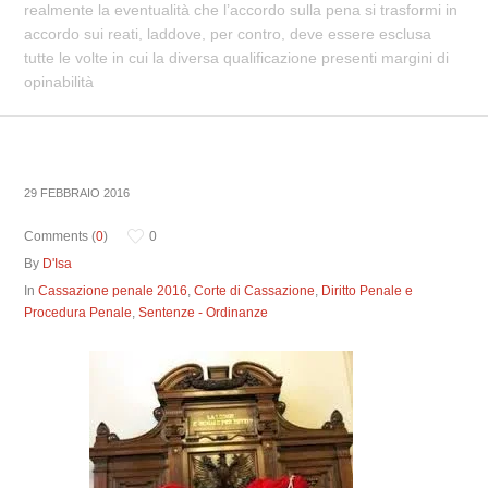
realmente la eventualità che l’accordo sulla pena si trasformi in
accordo sui reati, laddove, per contro, deve essere esclusa
tutte le volte in cui la diversa qualificazione presenti margini di
opinabilità
29 FEBBRAIO 2016
Comments (
0
)
0
By
D'Isa
In
Cassazione penale 2016
,
Corte di Cassazione
,
Diritto Penale e
Procedura Penale
,
Sentenze - Ordinanze