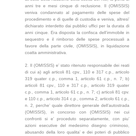
anni tre e mesi cinque di reclusione. Il (OMISSIS)
veniva condannato al pagamento delle spese del
procedimento e di quelle di custodia e veniva, altresi’
dichiarato interdetto dai pubblici uffici per la durata di
anni cinque. Era disposta la confisca dell’immobile in
sequestro e il rimborso delle spese processuali a
favore della parte civile, (OMISSIS), in liquidazione
coatta amministrativa.
2. Il (OMISSIS) e’ stato ritenuto responsabile dei reati
di cui a) agli articoli 81 cpv., 110 e 317 c.p., articolo
319 quater c.p., comma 1, articolo 61 c.p., n. 7; b)
articoli 81 cpv., 110 e 317 c.p., articolo 319 quater
c.p., comma 1, articolo 61 c.p., n. 7; c) articoli 81 cpv.
e 110 c.p., articolo 314 c.p., comma 2, articolo 61 c.p.,
n. 2, perche’ quale direttore generale dell’autostrada
(OMISSIS), in concorso con (OMISSIS) nei cui
confronti si e’ proceduto separatamente, con piu’
azioni esecutive del medesimo disegno criminoso,
abusando della loro qualita’ e dei poteri di pubblico