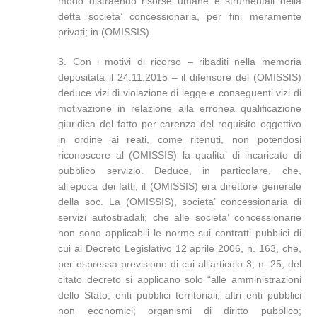
modo distraendo risorse umane e strumentali della
detta societa’ concessionaria, per fini meramente
privati; in (OMISSIS).
3. Con i motivi di ricorso – ribaditi nella memoria
depositata il 24.11.2015 – il difensore del (OMISSIS)
deduce vizi di violazione di legge e conseguenti vizi di
motivazione in relazione alla erronea qualificazione
giuridica del fatto per carenza del requisito oggettivo
in ordine ai reati, come ritenuti, non potendosi
riconoscere al (OMISSIS) la qualita’ di incaricato di
pubblico servizio. Deduce, in particolare, che,
all’epoca dei fatti, il (OMISSIS) era direttore generale
della soc. La (OMISSIS), societa’ concessionaria di
servizi autostradali; che alle societa’ concessionarie
non sono applicabili le norme sui contratti pubblici di
cui al Decreto Legislativo 12 aprile 2006, n. 163, che,
per espressa previsione di cui all’articolo 3, n. 25, del
citato decreto si applicano solo “alle amministrazioni
dello Stato; enti pubblici territoriali; altri enti pubblici
non economici; organismi di diritto pubblico;