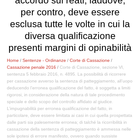
accordo sui reati, laddove,
per contro, deve essere
esclusa tutte le volte in cui la
diversa qualificazione
presenti margini di opinabilità
Home
/
Sentenze - Ordinanze
/
Corte di Cassazione
/
Cassazione penale 2016
/
Corte di Cassazione, sezione VI,
sentenza 5 febbraio 2016, n. 4895. La possibilità di ricorrere
per cassazione avverso la sentenza di patteggiamento, all’uopo
deducendo l’erronea qualificazione del fatto, è soggetta a limiti
rigorosi, in considerazione della natura di tale procedimento
speciale e dello scopo del controllo affidato al giudice.
L’impugnabilità per erronea qualificazione del fatto, in
particolare, deve essere limitata ai casi in cui quella prospettata
dalle parti sia palesemente erronea; di talché la ricorribilità in
cassazione della sentenza di patteggiamento è ammessa nelle
sole ipotesi di errore manifesto, ovvero quando sussiste