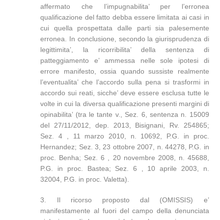
affermato che l’impugnabilita’ per l’erronea
qualificazione del fatto debba essere limitata ai casi in
cui quella prospettata dalle parti sia palesemente
erronea. In conclusione, secondo la giurisprudenza di
legittimita’, la ricorribilita’ della sentenza di
patteggiamento e’ ammessa nelle sole ipotesi di
errore manifesto, ossia quando sussiste realmente
l’eventualita’ che l’accordo sulla pena si trasformi in
accordo sui reati, sicche’ deve essere esclusa tutte le
volte in cui la diversa qualificazione presenti margini di
opinabilita’ (tra le tante v., Sez. 6, sentenza n. 15009
del 27/11/2012, dep. 2013, Bisignani, Rv. 254865;
Sez. 4 , 11 marzo 2010, n. 10692, P.G. in proc.
Hernandez; Sez. 3, 23 ottobre 2007, n. 44278, P.G. in
proc. Benha; Sez. 6 , 20 novembre 2008, n. 45688,
P.G. in proc. Bastea; Sez. 6 , 10 aprile 2003, n.
32004, P.G. in proc. Valetta).
3. Il ricorso proposto dal (OMISSIS) e’
manifestamente al fuori del campo della denunciata