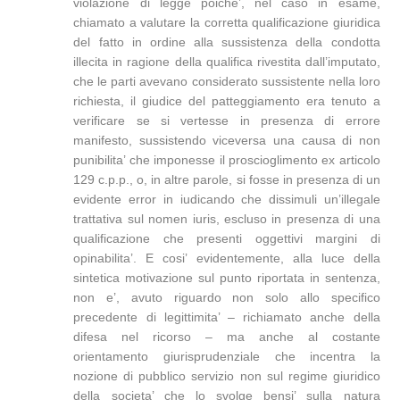
violazione di legge poiche’, nel caso in esame,
chiamato a valutare la corretta qualificazione giuridica
del fatto in ordine alla sussistenza della condotta
illecita in ragione della qualifica rivestita dall’imputato,
che le parti avevano considerato sussistente nella loro
richiesta, il giudice del patteggiamento era tenuto a
verificare se si vertesse in presenza di errore
manifesto, sussistendo viceversa una causa di non
punibilita’ che imponesse il proscioglimento ex articolo
129 c.p.p., o, in altre parole, si fosse in presenza di un
evidente error in iudicando che dissimuli un’illegale
trattativa sul nomen iuris, escluso in presenza di una
qualificazione che presenti oggettivi margini di
opinabilita’. E cosi’ evidentemente, alla luce della
sintetica motivazione sul punto riportata in sentenza,
non e’, avuto riguardo non solo allo specifico
precedente di legittimita’ – richiamato anche della
difesa nel ricorso – ma anche al costante
orientamento giurisprudenziale che incentra la
nozione di pubblico servizio non sul regime giuridico
della societa’ che lo svolge bensi’ sulla natura