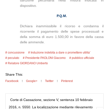
sanzione pecuniaria nella misura indicata in
dispositivo.
P.Q.M.
Dichiara inammissibile il ricorso e condanna il
ricorrente il pagamento delle spese processuali e
della somma di euro 1.500,00 in favore della cassa
delle ammende.
concussione
Induzione indebita a dare o promettere utilita'
peculato
Presidente PAOLONI Giacomo
pubblico ufficiale
Relatore GIORDANO Umberto
Share This:
Facebook
Google+
Twitter
Pinterest
Corte di Cassazione, sezione V, sentenza 10 febbraio
2016, n. 5550. La localizzazione mediante rilevamento