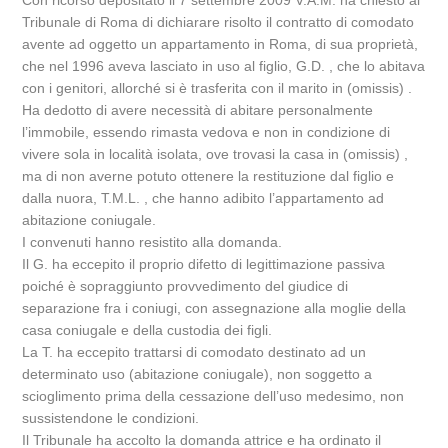
Con ricorso depositato il 7 settembre 2009 V.A.M. ha chiesto al
Tribunale di Roma di dichiarare risolto il contratto di comodato
avente ad oggetto un appartamento in Roma, di sua proprietà,
che nel 1996 aveva lasciato in uso al figlio, G.D. , che lo abitava
con i genitori, allorché si è trasferita con il marito in (omissis) .
Ha dedotto di avere necessità di abitare personalmente
l’immobile, essendo rimasta vedova e non in condizione di
vivere sola in località isolata, ove trovasi la casa in (omissis) ,
ma di non averne potuto ottenere la restituzione dal figlio e
dalla nuora, T.M.L. , che hanno adibito l’appartamento ad
abitazione coniugale.
I convenuti hanno resistito alla domanda.
Il G. ha eccepito il proprio difetto di legittimazione passiva
poiché è sopraggiunto provvedimento del giudice di
separazione fra i coniugi, con assegnazione alla moglie della
casa coniugale e della custodia dei figli.
La T. ha eccepito trattarsi di comodato destinato ad un
determinato uso (abitazione coniugale), non soggetto a
scioglimento prima della cessazione dell’uso medesimo, non
sussistendone le condizioni.
Il Tribunale ha accolto la domanda attrice e ha ordinato il