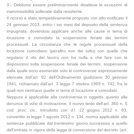
3.- Debbono essere preliminarmente disattese le eccezioni di
inammissibilità sollevate dalla resistente.
Il ricorso è stato tempestivamente proposto con atto notificato il
24 gennaio 2013, entro i sei mesi dal deposito della sentenza
impugnata, dovendosi applicare anche alle cause in tema di
locazione e comodato la sospensione feriale dei termini
processuali. La circostanza che le regole processuali della
locazione coincidano (peraltro non del tutto) con quelle che
regolano il rito del lavoro non ha nulla a che fare con le
disposizioni sulla sospensione feriale dei termini, sospensione
dalla quale sono esonerate solo le controversie espressamente
elencate dall’art. 92 dell’Ordinamento giudiziario 30 gennaio
1941, richiamato dall’art. 3 legge 7 ottobre 1969 n. 742, fra le
quali non rientrano quelle in tema di locazione e comodato.
Neppure è applicabile alla controversia in oggetto, quanto alle
denunce di vizio di motivazione, il nuovo testo dell’art. 360 n. 5
cod. proc. civ., introdotto con d.l. 22 giugno 2012 n. 83,
convertito in legge 7 agosto 2012 n. 134, norma applicabile alle
sentenze pubblicate dal trentesimo giorno successivo a quello
dell’entrata in vigore della legge di conversione del decreto (art.