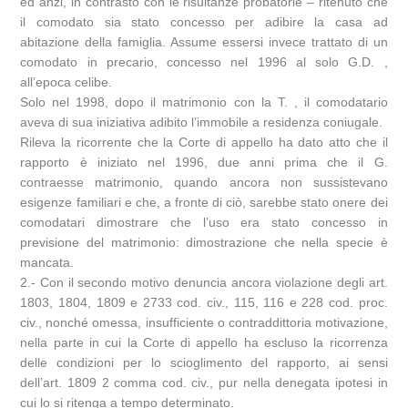
ed anzi, in contrasto con le risultanze probatorie – ritenuto che
il comodato sia stato concesso per adibire la casa ad
abitazione della famiglia. Assume essersi invece trattato di un
comodato in precario, concesso nel 1996 al solo G.D. ,
all’epoca celibe.
Solo nel 1998, dopo il matrimonio con la T. , il comodatario
aveva di sua iniziativa adibito l’immobile a residenza coniugale.
Rileva la ricorrente che la Corte di appello ha dato atto che il
rapporto è iniziato nel 1996, due anni prima che il G.
contraesse matrimonio, quando ancora non sussistevano
esigenze familiari e che, a fronte di ciò, sarebbe stato onere dei
comodatari dimostrare che l’uso era stato concesso in
previsione del matrimonio: dimostrazione che nella specie è
mancata.
2.- Con il secondo motivo denuncia ancora violazione degli art.
1803, 1804, 1809 e 2733 cod. civ., 115, 116 e 228 cod. proc.
civ., nonché omessa, insufficiente o contraddittoria motivazione,
nella parte in cui la Corte di appello ha escluso la ricorrenza
delle condizioni per lo scioglimento del rapporto, ai sensi
dell’art. 1809 2 comma cod. civ., pur nella denegata ipotesi in
cui lo si ritenga a tempo determinato.