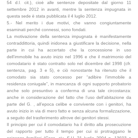
54 d.l. cit.), cioè alle sentenze depositate dal giorno 11
settembre 2012 in avanti, mentre la sentenza impugnata in
questa sede è stata pubblicata il 4 luglio 2012.
5.- Nel merito i due motivi, che vanno congiuntamente
esaminati perché connessi, sono fondati.
La motivazione della sentenza impugnata è manifestamente
contraddittoria, quindi inidonea a giustificare la decisione, nella
parte in cui ha accertato che la concessione in uso
dell’immobile ha avuto inizio nel 1996 e che il matrimonio del
comodatario è stato contratto solo nel dicembre del 1998 (cfr.
sentenza, pag. 3 e 5), e ciò nonostante ha ritenuto che il
comodato sia stato concesso per “adibire l’immobile a
residenza coniugale”, in mancanza di ogni supporto probatorio
anche solo presuntivo a conferma di una tale circostanza:
anche in considerazione del fatto che l’uso dell’abitazione da
parte del G. , all’epoca celibe e convivente con i genitori, ha
avuto inizio in via di mero fatto e senza alcuna formalizzazione,
a seguito del trasferimento altrove dei genitori stessi.
Il principio per cui il comodatario ha il diritto alla prosecuzione
del rapporto per tutto il tempo per cui si protraggano le