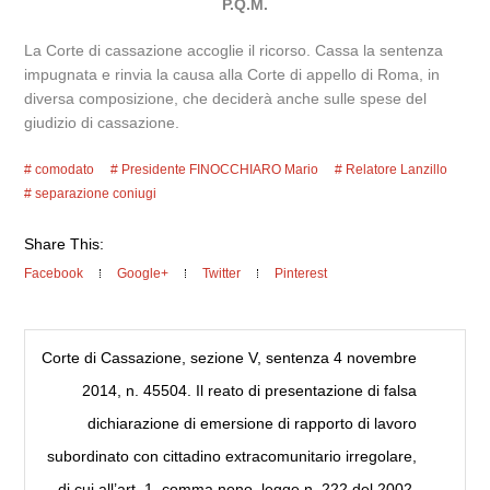
P.Q.M.
La Corte di cassazione accoglie il ricorso. Cassa la sentenza
impugnata e rinvia la causa alla Corte di appello di Roma, in
diversa composizione, che deciderà anche sulle spese del
giudizio di cassazione.
comodato
Presidente FINOCCHIARO Mario
Relatore Lanzillo
separazione coniugi
Share This:
Facebook
Google+
Twitter
Pinterest
Corte di Cassazione, sezione V, sentenza 4 novembre
2014, n. 45504. Il reato di presentazione di falsa
dichiarazione di emersione di rapporto di lavoro
subordinato con cittadino extracomunitario irregolare,
di cui all’art. 1, comma nono, legge n. 222 del 2002,