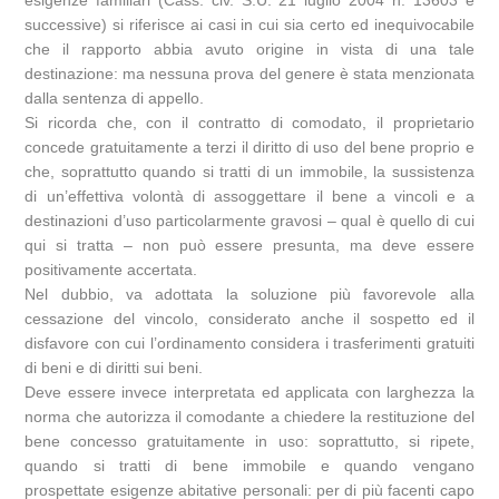
esigenze familiari (Cass. civ. S.U. 21 luglio 2004 n. 13603 e
successive) si riferisce ai casi in cui sia certo ed inequivocabile
che il rapporto abbia avuto origine in vista di una tale
destinazione: ma nessuna prova del genere è stata menzionata
dalla sentenza di appello.
Si ricorda che, con il contratto di comodato, il proprietario
concede gratuitamente a terzi il diritto di uso del bene proprio e
che, soprattutto quando si tratti di un immobile, la sussistenza
di un’effettiva volontà di assoggettare il bene a vincoli e a
destinazioni d’uso particolarmente gravosi – qual è quello di cui
qui si tratta – non può essere presunta, ma deve essere
positivamente accertata.
Nel dubbio, va adottata la soluzione più favorevole alla
cessazione del vincolo, considerato anche il sospetto ed il
disfavore con cui l’ordinamento considera i trasferimenti gratuiti
di beni e di diritti sui beni.
Deve essere invece interpretata ed applicata con larghezza la
norma che autorizza il comodante a chiedere la restituzione del
bene concesso gratuitamente in uso: soprattutto, si ripete,
quando si tratti di bene immobile e quando vengano
prospettate esigenze abitative personali: per di più facenti capo