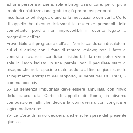
ad una persona anziana, sola e bisognosa di cure; per di più a
fronte di un’utilizzazione gratuita già protrattasi per anni.
Insufficiente ed illogica è anche la motivazione con cui la Corte
di appello ha ritenuto irrilevanti le esigenze personali della
comodante, perché non imprevedibili in quanto legate al
progredire dell’età.
Prevedibile è il progredire dell’età. Non le condizioni di salute in
cui ci si arriva; non il fatto di restare vedova; non il fatto di
venirsi a trovare in condizioni fisiche tali da non poter vivere
sola in luogo isolato: in una parola, non il peculiare stato di
bisogno che nella specie è stato addotto al fine di giustificare lo
scioglimento anticipato del rapporto, ai sensi dell’art. 1809, 2
comma, cod. civ..
6.- La sentenza impugnata deve essere annullata, con rinvio
della causa alla Corte di appello di Roma, in diversa
composizione, affinché decida la controversia con congrua e
logica motivazione.
7.- La Corte di rinvio deciderà anche sulle spese del presente
giudizio.