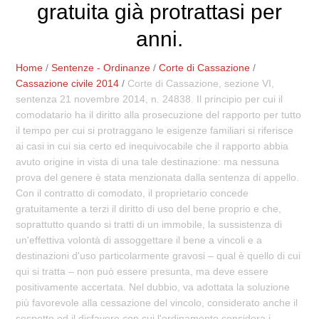
gratuita già protrattasi per
anni.
Home
/
Sentenze - Ordinanze
/
Corte di Cassazione
/
Cassazione civile 2014
/
Corte di Cassazione, sezione VI,
sentenza 21 novembre 2014, n. 24838. Il principio per cui il
comodatario ha il diritto alla prosecuzione del rapporto per tutto
il tempo per cui si protraggano le esigenze familiari si riferisce
ai casi in cui sia certo ed inequivocabile che il rapporto abbia
avuto origine in vista di una tale destinazione: ma nessuna
prova del genere è stata menzionata dalla sentenza di appello.
Con il contratto di comodato, il proprietario concede
gratuitamente a terzi il diritto di uso del bene proprio e che,
soprattutto quando si tratti di un immobile, la sussistenza di
un'effettiva volontà di assoggettare il bene a vincoli e a
destinazioni d'uso particolarmente gravosi – qual è quello di cui
qui si tratta – non può essere presunta, ma deve essere
positivamente accertata. Nel dubbio, va adottata la soluzione
più favorevole alla cessazione del vincolo, considerato anche il
sospetto ed il disfavore con cui l'ordinamento considera i