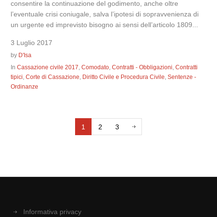
consentire la continuazione del godimento, anche oltre
l’eventuale crisi coniugale, salva l’ipotesi di sopravvenienza di
un urgente ed imprevisto bisogno ai sensi dell’articolo 1809...
3 Luglio 2017
by
D'Isa
In
Cassazione civile 2017
,
Comodato
,
Contratti - Obbligazioni
,
Contratti
tipici
,
Corte di Cassazione
,
Diritto Civile e Procedura Civile
,
Sentenze -
Ordinanze
1
2
3
Informativa privacy