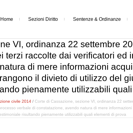
Home
Sezioni Diritto
Sentenze & Ordinanze
one VI, ordinanza 22 settembre 20
ei terzi raccolte dai verificatori e
atura di mere informazioni acquis
rangono il divieto di utilizzo del 
tando pienamente utilizzabili qual
ione civile 2014
/
Corte di Cassazione, sezione VI, ordinanza 22 sette
nel processo verbale di constatazione, avendo natura di mere informazioni
testimoniale risultando pienamente utilizzabili quali elementi di prova