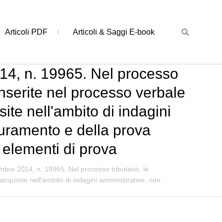
Articoli PDF
Articoli & Saggi E-book
14, n. 19965. Nel processo
d inserite nel processo verbale
ite nell'ambito di indagini
giuramento e della prova
i elementi di prova
mbre 2014, n. 19965. Nel processo tributario, le
 acquisite nell'ambito di indagini amministrative, non