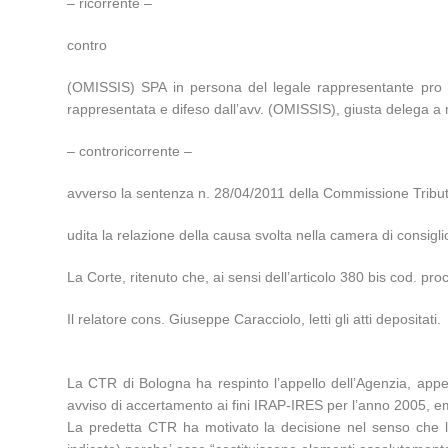
– ricorrente –
contro
(OMISSIS) SPA in persona del legale rappresentante pro 
rappresentata e difeso dall’avv. (OMISSIS), giusta delega a 
– controricorrente –
avverso la sentenza n. 28/04/2011 della Commissione Tribut
udita la relazione della causa svolta nella camera di cons
La Corte, ritenuto che, ai sensi dell’articolo 380 bis cod. proc
Il relatore cons. Giuseppe Caracciolo, letti gli atti depositati.
La CTR di Bologna ha respinto l’appello dell’Agenzia, app
avviso di accertamento ai fini IRAP-IRES per l’anno 2005, eme
La predetta CTR ha motivato la decisione nel senso che l’i