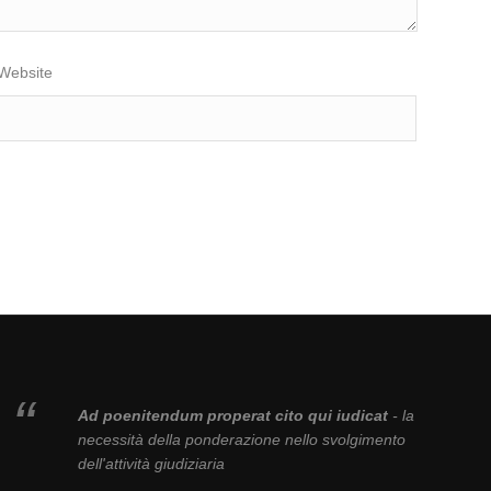
Website
Ad poenitendum properat cito qui iudicat
- la
necessità della ponderazione nello svolgimento
dell'attività giudiziaria