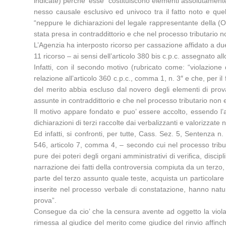
indicate) perche’ esse “costituiscono elementi assolutamente i
nesso causale esclusivo ed univoco tra il fatto noto e quel
“neppure le dichiarazioni del legale rappresentante della (O
stata presa in contraddittorio e che nel processo tributario 
L’Agenzia ha interposto ricorso per cassazione affidato a due 
11 ricorso – ai sensi dell’articolo 380 bis c.p.c. assegnato all
Infatti, con il secondo motivo (rubricato come: “violazione 
relazione all’articolo 360 c.p.c., comma 1, n. 3″ e che, per il
del merito abbia escluso dal novero degli elementi di prova 
assunte in contraddittorio e che nel processo tributario non
Il motivo appare fondato e puo’ essere accolto, essendo l’a
dichiarazioni di terzi raccolte dai verbalizzanti e valorizzate 
Ed infatti, si confronti, per tutte, Cass. Sez. 5, Sentenza 
546, articolo 7, comma 4, – secondo cui nel processo tribut
pure dei poteri degli organi amministrativi di verifica, discipl
narrazione dei fatti della controversia compiuta da un terzo,
parte del terzo assunto quale teste, acquista un particolare 
inserite nel processo verbale di constatazione, hanno natur
prova”.
Consegue da cio’ che la censura avente ad oggetto la viola
rimessa al giudice del merito come giudice del rinvio affinch