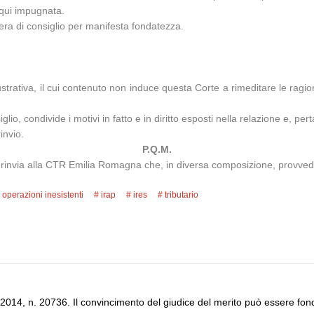
 qui impugnata.
mera di consiglio per manifesta fondatezza.
strativa, il cui contenuto non induce questa Corte a rimeditare le ragio
io, condivide i motivi in fatto e in diritto esposti nella relazione e, pert
invio.
P.Q.M.
 rinvia alla CTR Emilia Romagna che, in diversa composizione, provveder
 operazioni inesistenti
irap
ires
tributario
2014, n. 20736. Il convincimento del giudice del merito può essere fond