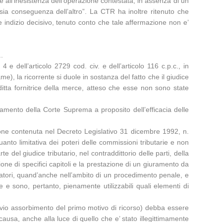
te all’inesistenza dell’operazione contestata, in assenza di un
 sia conseguenza dell’altro”. La CTR ha inoltre ritenuto che
e indizio decisivo, tenuto conto che tale affermazione non e’
..
e dell’articolo 2729 cod. civ. e dell’articolo 116 c.p.c., in
me), la ricorrente si duole in sostanza del fatto che il giudice
 ditta fornitrice della merce, atteso che esse non sono state
tamento della Corte Suprema a proposito dell’efficacia delle
izione contenuta nel Decreto Legislativo 31 dicembre 1992, n.
nto limitativa dei poteri delle commissioni tributarie e non
te del giudice tributario, nel contraddittorio delle parti, della
one di specifici capitoli e la prestazione di un giuramento da
ficatori, quand’anche nell’ambito di un procedimento penale, e
 e sono, pertanto, pienamente utilizzabili quali elementi di
evio assorbimento del primo motivo di ricorso) debba essere
causa, anche alla luce di quello che e’ stato illegittimamente