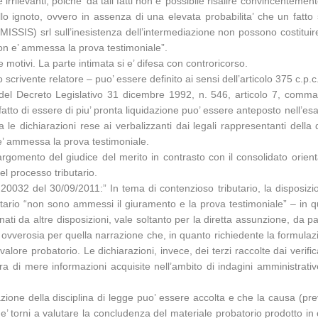
rrilevanti, poiche’ da tali fatti non e’ possibile risalire convincentemen
lo ignoto, ovvero in assenza di una elevata probabilita’ che un fatto
MISSIS) srl sull’inesistenza dell’intermediazione non possono costituir
non e’ ammessa la prova testimoniale”.
motivi. La parte intimata si e’ difesa con controricorso.
o scrivente relatore – puo’ essere definito ai sensi dell’articolo 375 c.p.c
del Decreto Legislativo 31 dicembre 1992, n. 546, articolo 7, comma 4 
 fatto di essere di piu’ pronta liquidazione puo’ essere anteposto nell’esa
le dichiarazioni rese ai verbalizzanti dai legali rappresentanti della
 e’ ammessa la prova testimoniale.
rgomento del giudice del merito in contrasto con il consolidato orien
nel processo tributario.
n. 20032 del 30/09/2011:” In tema di contenzioso tributario, la dispos
ario “non sono ammessi il giuramento e la prova testimoniale” – in qua
inati da altre disposizioni, vale soltanto per la diretta assunzione, da par
 ovverosia per quella narrazione che, in quanto richiedente la formulazi
valore probatorio. Le dichiarazioni, invece, dei terzi raccolte dai veri
a di mere informazioni acquisite nell’ambito di indagini amministrative
zione della disciplina di legge puo’ essere accolta e che la causa (pr
e’ torni a valutare la concludenza del materiale probatorio prodotto in 