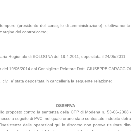
tempore (presidente del consiglio di amministrazione), elettivam
margine del controricorso;
aria Regionale di BOLOGNA del 19.4.2011, depositata il 24/05/2011;
iglio del 19/06/2014 dal Consigliere Relatore Dott. GIUSEPPE CARACCIO
. civ., e’ stata depositata in cancelleria la seguente relazione:
OSSERVA
ello proposto contro la sentenza della CTP di Modena n. 53-06-2008 c
sso a seguito di PVC, nel quale erano state contestate indebite detrazio
nesistenza delle operazioni qui in discorso non poteva risultare dim