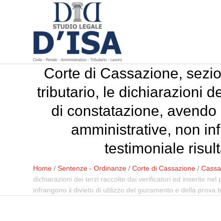
Corte di Cassazione, sezi
tributario, le dichiarazioni d
di constatazione, avendo n
amministrative, non inf
testimoniale risul
Home
/
Sentenze - Ordinanze
/
Corte di Cassazione
/
Cassaz
dichiarazioni dei terzi raccolte dai verificatori ed inserite 
infrangono il divieto di utilizzo del giuramento e della prova 