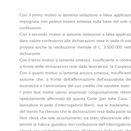
Con il primo motivo si lamenta violazione e falsa applicazion
impugnata non poteva essere emessa sulla base del solo inte
confessorio.
Con il secondo motivo si assume violazione e falsa applicazio
dare valore confessorio alle dichiarazioni rese in sede di inte
provata anche la retribuzione mensile di L. 3.500.000 nette
dichiarante.
Con il terzo motivo si lamenta omessa, insufficiente e contrad
a fronte delle dichiarazioni rese dalla lavoratrice, la Coope
Con il quarto motivo si lamenta ancora omessa, insufficiente 
assume che, a fronte dell’affermazione dell’esaustività de
lavoratrice e l’ammontare del suo credito che sarebbe stato
I primi due motivi vanno esaminati congiuntamente riferend
ripetutamente affermato da questa Corte (per tutte Cass. 
lavoratore in sede d’interrogatorio libero, ove le medesime,
del merito ha ritenuto che le dichiarazioni rese dalla parte si
Non rileva che tale accertamento sia stato sfavorevole alla 
termini la natura giuridica non confessoria dell’interrogatorio
stesso una valutazione contraria all’interesse della parte ch