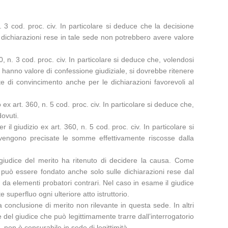
n. 3 cod. proc. civ. In particolare si deduce che la decisione
 dichiarazioni rese in tale sede non potrebbero avere valore
, n. 3 cod. proc. civ. In particolare si deduce che, volendosi
che hanno valore di confessione giudiziale, si dovrebbe ritenere
te di convincimento anche per le dichiarazioni favorevoli al
ex art. 360, n. 5 cod. proc. civ. In particolare si deduce che,
dovuti.
l giudizio ex art. 360, n. 5 cod. proc. civ. In particolare si
on vengono precisate le somme effettivamente riscosse dalla
l giudice del merito ha ritenuto di decidere la causa. Come
può essere fondato anche solo sulle dichiarazioni rese dal
 da elementi probatori contrari. Nel caso in esame il giudice
 superfluo ogni ulteriore atto istruttorio.
 conclusione di merito non rilevante in questa sede. In altri
te del giudice che può legittimamente trarre dall’interrogatorio
non è censurabile in sede di legittimità.