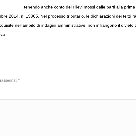
tenendo anche conto dei rilievi mossi dalle parti alla pr
e 2014, n. 19965. Nel processo tributario, le dichiarazioni dei terzi rac
isite nell'ambito di indagini amministrative, non infrangono il divieto d
ova
trassegnati
*