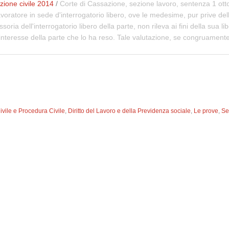
ione civile 2014
/
Corte di Cassazione, sezione lavoro, sentenza 1 otto
voratore in sede d'interrogatorio libero, ove le medesime, pur prive de
soria dell'interrogatorio libero della parte, non rileva ai fini della sua
ll'interesse della parte che lo ha reso. Tale valutazione, se congruamen
Civile e Procedura Civile
,
Diritto del Lavoro e della Previdenza sociale
,
Le prove
,
Se