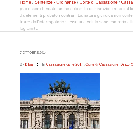
Home
/
Sentenze - Ordinanze
/
Corte di Cassazione
/
Cassaz
può essere fondato anche solo sulle dichiarazioni rese dal la
da elementi probatori contrari. La natura giuridica non confes
trarre dall'interrogatorio stesso una valutazione contraria a
legittimità
7 OTTOBRE 2014
By
D'Isa
In
Cassazione civile 2014
,
Corte di Cassazione
,
Diritto 