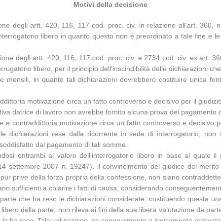
Motivi della decisione
e degli artt. 420, 116, 117 cod. proc. civ. in relazione all’art. 360, 
rrogatorio libero in quanto questo non è preordinato a tale fine e le
ne degli artt. 420, 116, 117 cod. proc. civ. e 2734 cod. civ. ex art. 360
rrogatorio libero, per il principio dell’inscindibilità delle dichiarazioni 
 mensili, in quanto tali dichiarazioni dovrebbero costituire unica fon
dittoria motivazione circa un fatto controverso e decisivo per il giudizio 
rativa datrice di lavoro non avrebbe fornito alcuna prova dei pagamento 
e contraddittoria motivazione circa un fatto controverso e decisivo per i
lle dichiarazioni rese dalla ricorrente in sede di interrogatorio, n
 soddisfatto dal pagamento di tali somme.
osi entrambi al valore dell’interrogatorio libero in base al quale i
14 settembre 2007 n. 19247), il convincimento del giudice del merito 
 pur prive della forza propria della confessione, non siano contraddette
ano sufficienti a chiarire i fatti di causa, considerando conseguentemente
parte che ha reso le dichiarazioni considerate, costituendo questa una
 libero della parte, non rileva ai fini della sua libera valutazione da par
e lo ha reso. Tale valutazione, se congruamente e logicamente motivata, 