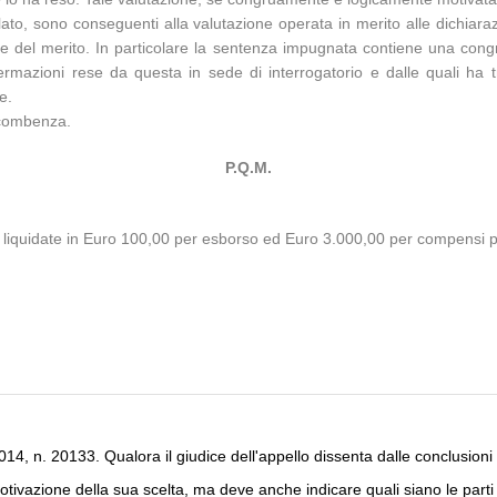
ato, sono conseguenti alla valutazione operata in merito alle dichiarazi
iudice del merito. In particolare la sentenza impugnata contiene una co
fermazioni rese da questa in sede di interrogatorio e dalle quali ha 
e.
occombenza.
P.Q.M.
 liquidate in Euro 100,00 per esborso ed Euro 3.000,00 per compensi pro
4, n. 20133. Qualora il giudice dell'appello dissenta dalle conclusioni
motivazione della sua scelta, ma deve anche indicare quali siano le part