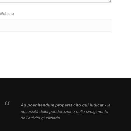
Website
Ad poenitendum properat cito qui iudicat
- la
necessità della ponderazione nello svolgimento
dell'attività giudiziaria