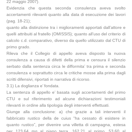
22 maggio 2007).
Evidenzia che questa seconda consulenza aveva svolto
accertamenti rilevanti quanto alla data di esecuzione dei lavori
(pag. 18-21);
quanto alla distinzione tra i miglioramenti apportati dall’attore e
quelli attribuiti al fratello (OMISSIS); quanto all’uso del criterio di
calcolo c.d. comparativo, diverso da quello utilizzato dal CTU di
primo grado.
Rileva che il Collegio di appello aveva disposto la nuova
consulenza a causa di difetti della prima e censura il silenzio
serbato dalla sentenza circa le difformita’ tra prima e seconda
consulenza e soprattutto circa le critiche mosse alla prima dagli
scritti difensivi, riportati in narrativa di ricorso.
3.1) La doglianza e’ fondata.
La sentenza di appello e’ basata sugli accertamenti del primo
CTU e sul riferimento ad alcune dichiarazioni testimoniali
rilevanti in ordine alla tipologia degli interventi effettuati.
Giunge alla conclusione: a) che grazie a tali interventi il
fabbricato rustico della de cuius “ha cessato di esistere in
quanto rustico”, per divenire una villetta di campagna, estesa
per 123,64 mq al piano terra, 162,21 al primo, 53,60 al