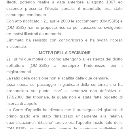
illeciti, potendo risalire a data anteriore all’agosto 1967 ed
essendo prescritto l’illecito penale; il manufatto era stato
comunque condonato.
Con atto notificato il 21 aprile 2009 le soccombenti (OMISSIS) e
(OMISSIS) hanno proposto ricorso per cassazione, svolgendo
tre motivi illustrati da memoria.
L’intimato ha resistito con controricorso e ha svolto ricorso
incidentale.
MOTIVI DELLA DECISIONE
2) I primi due motivi di ricorso attengono all’esistenza del diritto
dell’attore (OMISSIS) a percepire l’indennizzo per i
miglioramenti.
La ratio della decisione non e’ scalfita dalle due censure.
Essa riposa sul passaggio in giudicato della sentenza che ha
pronunciato sul punto, cioe’ la sentenza non definitiva n.
173/2000 del tribunale, la quale non e’ stata fatta oggetto di
riserva di appello.
La Corte d’appello ha rilevato che il prosieguo del giudizio di
primo grado era stato “finalizzato unicamente alla relativa
quantificazione”, ditalche’ tardivo era l’appello incidentale delle
(OMISSIS), spiegato solo contro la sentenza definitiva di