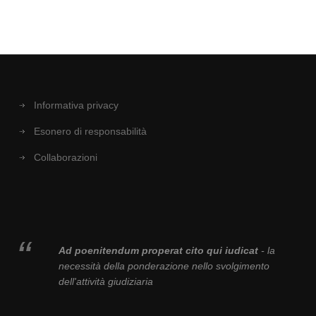
Informativa privacy
Esonero di responsabilità
Collaborazioni
Ad poenitendum properat cito qui iudicat
- la
necessità della ponderazione nello svolgimento
dell'attività giudiziaria