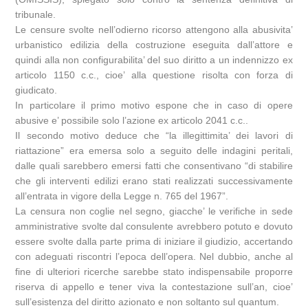
tribunale.
Le censure svolte nell’odierno ricorso attengono alla abusivita’
urbanistico edilizia della costruzione eseguita dall’attore e
quindi alla non configurabilita’ del suo diritto a un indennizzo ex
articolo 1150 c.c., cioe’ alla questione risolta con forza di
giudicato.
In particolare il primo motivo espone che in caso di opere
abusive e’ possibile solo l’azione ex articolo 2041 c.c..
Il secondo motivo deduce che “la illegittimita’ dei lavori di
riattazione” era emersa solo a seguito delle indagini peritali,
dalle quali sarebbero emersi fatti che consentivano “di stabilire
che gli interventi edilizi erano stati realizzati successivamente
all’entrata in vigore della Legge n. 765 del 1967”.
La censura non coglie nel segno, giacche’ le verifiche in sede
amministrative svolte dal consulente avrebbero potuto e dovuto
essere svolte dalla parte prima di iniziare il giudizio, accertando
con adeguati riscontri l’epoca dell’opera. Nel dubbio, anche al
fine di ulteriori ricerche sarebbe stato indispensabile proporre
riserva di appello e tener viva la contestazione sull’an, cioe’
sull’esistenza del diritto azionato e non soltanto sul quantum.