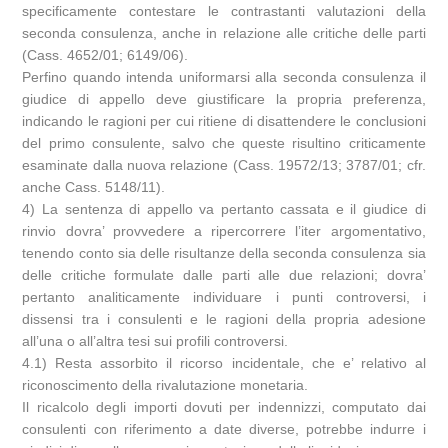
specificamente contestare le contrastanti valutazioni della
seconda consulenza, anche in relazione alle critiche delle parti
(Cass. 4652/01; 6149/06).
Perfino quando intenda uniformarsi alla seconda consulenza il
giudice di appello deve giustificare la propria preferenza,
indicando le ragioni per cui ritiene di disattendere le conclusioni
del primo consulente, salvo che queste risultino criticamente
esaminate dalla nuova relazione (Cass. 19572/13; 3787/01; cfr.
anche Cass. 5148/11).
4) La sentenza di appello va pertanto cassata e il giudice di
rinvio dovra’ provvedere a ripercorrere l’iter argomentativo,
tenendo conto sia delle risultanze della seconda consulenza sia
delle critiche formulate dalle parti alle due relazioni; dovra’
pertanto analiticamente individuare i punti controversi, i
dissensi tra i consulenti e le ragioni della propria adesione
all’una o all’altra tesi sui profili controversi.
4.1) Resta assorbito il ricorso incidentale, che e’ relativo al
riconoscimento della rivalutazione monetaria.
Il ricalcolo degli importi dovuti per indennizzi, computato dai
consulenti con riferimento a date diverse, potrebbe indurre i