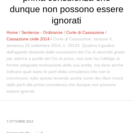
dunque non possono essere
ignorati
Home
/
Sentenze - Ordinanze
/
Corte di Cassazione
/
Cassazione civile 2014
/
Corte di Cassazione, sezione II,
sentenza 24 settembre 2014, n. 20133. Qualora il giudice
dell'appello dissenta dalle conclusioni del Ctu di secondo grado
per aderire a quelle del Ctu di primo, non solo ha l'obbligo di
fornire adeguata motivazione della sua scelta, ma deve anche
indicare quali siano le parti della consulenza che non lo
convincono, tutto questo tenendo anche conto dei rilievi mossi
dalle parti alla prima consulenza che dunque non possono
essere ignorati
7 OTTOBRE 2014