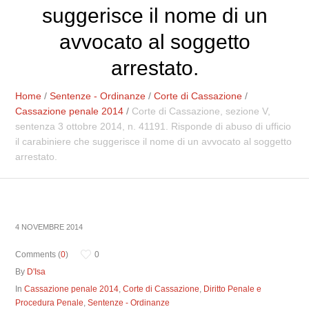
suggerisce il nome di un
avvocato al soggetto
arrestato.
Home
/
Sentenze - Ordinanze
/
Corte di Cassazione
/
Cassazione penale 2014
/
Corte di Cassazione, sezione V,
sentenza 3 ottobre 2014, n. 41191. Risponde di abuso di ufficio
il carabiniere che suggerisce il nome di un avvocato al soggetto
arrestato.
4 NOVEMBRE 2014
Comments (
0
)
0
By
D'Isa
In
Cassazione penale 2014
,
Corte di Cassazione
,
Diritto Penale e
Procedura Penale
,
Sentenze - Ordinanze