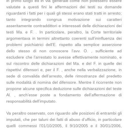
in primo luogo ed in via generale come non potessero essere
valutate a questi fini le affermazioni dei testi su domande
riguardanti i fatti per i quali gli stessi erano stati tratti in arresto;
tanto integrando congrua motivazione sui caratteri
asseritamente contraddittori e interessati delle dichiarazioni dei
testi Ma. e F. . In particolare, peraltro, la Corte territoriale
argomentava in termini altrettanto coerenti sull’ininfluenza dei
problemi psichiatrici dell’E. rispetto alla semplice asserzione
dello stesso di non conoscere l’avv. O. , sufficiente ad
escludere che l’arrestato lo avesse effettivamente nominato, e
sul riscontro delle dichiarazioni del Ma. e del F. in quelle dei
rispettivi difensori e, per il F. , anche nella verbalizzazione, in
sede di convalida dell’arresto, delle rimostranze del predetto
sulle modalità di nomina del difensore. Mentre il ricorrente non
propone alcune specifica deduzione sulle dichiarazioni del teste
Al. , anch’esse poste a fondamento dell’affermazione di
responsabilità dell’imputato.
Va peraltro osservato, con riguardo alle posizioni di entrambi gli
imputati, che per taluni dei fatti di abuso d’ufficio, in particolare
quelli commessi l’01/10/2005, il 9/10/2005 e il 30/01/2006,