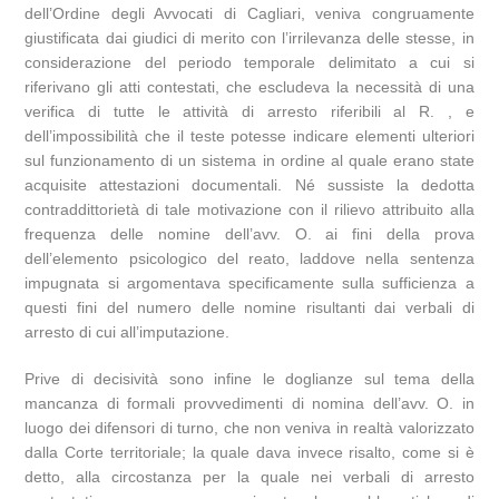
dell’Ordine degli Avvocati di Cagliari, veniva congruamente
giustificata dai giudici di merito con l’irrilevanza delle stesse, in
considerazione del periodo temporale delimitato a cui si
riferivano gli atti contestati, che escludeva la necessità di una
verifica di tutte le attività di arresto riferibili al R. , e
dell’impossibilità che il teste potesse indicare elementi ulteriori
sul funzionamento di un sistema in ordine al quale erano state
acquisite attestazioni documentali. Né sussiste la dedotta
contraddittorietà di tale motivazione con il rilievo attribuito alla
frequenza delle nomine dell’avv. O. ai fini della prova
dell’elemento psicologico del reato, laddove nella sentenza
impugnata si argomentava specificamente sulla sufficienza a
questi fini del numero delle nomine risultanti dai verbali di
arresto di cui all’imputazione.
Prive di decisività sono infine le doglianze sul tema della
mancanza di formali provvedimenti di nomina dell’avv. O. in
luogo dei difensori di turno, che non veniva in realtà valorizzato
dalla Corte territoriale; la quale dava invece risalto, come si è
detto, alla circostanza per la quale nei verbali di arresto