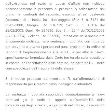
dell’extraneus nel reato di abuso d’ufficio non richiede
necessariamente la presenza di pressioni o sollecitazioni del
primo nei confronti del secondo, essendo altresì bastevole
l’esistenza di un’intesa fra i due soggetti (Sez. 6, n. 8121 del
29/05/2000, Margini, Rv. 216719; Sez. 6, n. 15116 del
25/02/2003, Gueli, Rv. 224690; Sez. 6, n. 2844 dell’01/12/2003
(27/01/2004), Celiano, Rv. 227260). Intesa che nella specie era
ampiamente motivata, nella sentenza impugnata, con riguardo
per un verso a quanto riportato nei punti precedenti in ordine ai
rapporti di frequentazione fra il R. e l’O. , e per altro al rilievo,
specificamente formulato dalla Corte territoriale sulla questione
in esame, dell’accettazione delle nomine, da parte dell’O. , nella
consapevolezza dell’irregolarità delle stesse.
6. Il motivo proposto dal ricorrente R. sull’affermazione di
responsabilità per il reato di falso ideologico è infondato.
La sentenza impugnata rispondeva adeguatamente ai rilievi
formulati già in sede di appello sull’attendibilità delle
dichiarazioni degli arrestati, e riproposti nel ricorso, osservando