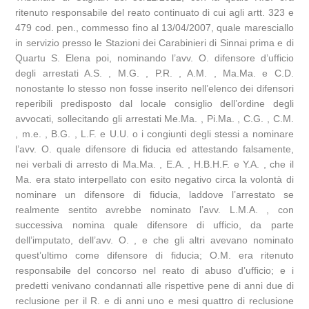
ritenuto responsabile del reato continuato di cui agli artt. 323 e
479 cod. pen., commesso fino al 13/04/2007, quale maresciallo
in servizio presso le Stazioni dei Carabinieri di Sinnai prima e di
Quartu S. Elena poi, nominando l’avv. O. difensore d’ufficio
degli arrestati A.S. , M.G. , P.R. , A.M. , Ma.Ma. e C.D.
nonostante lo stesso non fosse inserito nell’elenco dei difensori
reperibili predisposto dal locale consiglio dell’ordine degli
avvocati, sollecitando gli arrestati Me.Ma. , Pi.Ma. , C.G. , C.M.
, m.e. , B.G. , L.F. e U.U. o i congiunti degli stessi a nominare
l’avv. O. quale difensore di fiducia ed attestando falsamente,
nei verbali di arresto di Ma.Ma. , E.A. , H.B.H.F. e Y.A. , che il
Ma. era stato interpellato con esito negativo circa la volontà di
nominare un difensore di fiducia, laddove l’arrestato se
realmente sentito avrebbe nominato l’avv. L.M.A. , con
successiva nomina quale difensore di ufficio, da parte
dell’imputato, dell’avv. O. , e che gli altri avevano nominato
quest’ultimo come difensore di fiducia; O.M. era ritenuto
responsabile del concorso nel reato di abuso d’ufficio; e i
predetti venivano condannati alle rispettive pene di anni due di
reclusione per il R. e di anni uno e mesi quattro di reclusione