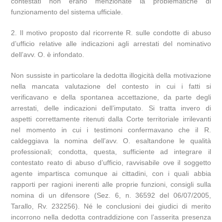
contestati non erano menzionate la problematiche di
funzionamento del sistema ufficiale.
2. Il motivo proposto dal ricorrente R. sulle condotte di abuso
d’ufficio relative alle indicazioni agli arrestati del nominativo
dell’avv. O. è infondato.
Non sussiste in particolare la dedotta illogicità della motivazione
nella mancata valutazione del contesto in cui i fatti si
verificavano e della spontanea accettazione, da parte degli
arrestati, delle indicazioni dell’imputato. Si tratta invero di
aspetti correttamente ritenuti dalla Corte territoriale irrilevanti
nel momento in cui i testimoni confermavano che il R.
caldeggiava la nomina dell’avv. O. esaltandone le qualità
professionali; condotta, questa, sufficiente ad integrare il
contestato reato di abuso d’ufficio, ravvisabile ove il soggetto
agente impartisca comunque ai cittadini, con i quali abbia
rapporti per ragioni inerenti alle proprie funzioni, consigli sulla
nomina di un difensore (Sez. 6, n. 36592 del 06/07/2005,
Tarallo, Rv. 232256). Né le conclusioni dei giudici di merito
incorrono nella dedotta contraddizione con l’asserita presenza