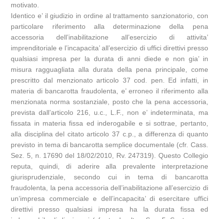
motivato.
Identico e’ il giudizio in ordine al trattamento sanzionatorio, con
particolare riferimento alla determinazione della pena
accessoria dell’inabilitazione all’esercizio di attivita’
imprenditoriale e l’incapacita’ all’esercizio di uffici direttivi presso
qualsiasi impresa per la durata di anni diede e non gia’ in
misura ragguagliata alla durata della pena principale, come
prescritto dal menzionato articolo 37 cod. pen. Ed infatti, in
materia di bancarotta fraudolenta, e’ erroneo il riferimento alla
menzionata norma sostanziale, posto che la pena accessoria,
prevista dall’articolo 216, u.c., L.F., non e’ indeterminata, ma
fissata in materia fissa ed inderogabile e si sottrae, pertanto,
alla disciplina del citato articolo 37 c.p., a differenza di quanto
previsto in tema di bancarotta semplice documentale (cfr. Cass.
Sez. 5, n. 17690 del 18/02/2010, Rv. 247319). Questo Collegio
reputa, quindi, di aderire alla prevalente interpretazione
giurisprudenziale, secondo cui in tema di bancarotta
fraudolenta, la pena accessoria dell’inabilitazione all’esercizio di
un’impresa commerciale e dell’incapacita’ di esercitare uffici
direttivi presso qualsiasi impresa ha la durata fissa ed