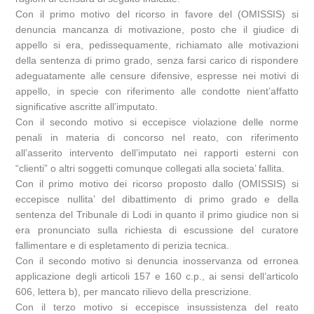
Con il primo motivo del ricorso in favore del (OMISSIS) si
denuncia mancanza di motivazione, posto che il giudice di
appello si era, pedissequamente, richiamato alle motivazioni
della sentenza di primo grado, senza farsi carico di rispondere
adeguatamente alle censure difensive, espresse nei motivi di
appello, in specie con riferimento alle condotte nient’affatto
significative ascritte all’imputato.
Con il secondo motivo si eccepisce violazione delle norme
penali in materia di concorso nel reato, con riferimento
all’asserito intervento dell’imputato nei rapporti esterni con
“clienti” o altri soggetti comunque collegati alla societa’ fallita.
Con il primo motivo dei ricorso proposto dallo (OMISSIS) si
eccepisce nullita’ del dibattimento di primo grado e della
sentenza del Tribunale di Lodi in quanto il primo giudice non si
era pronunciato sulla richiesta di escussione del curatore
fallimentare e di espletamento di perizia tecnica.
Con il secondo motivo si denuncia inosservanza od erronea
applicazione degli articoli 157 e 160 c.p., ai sensi dell’articolo
606, lettera b), per mancato rilievo della prescrizione.
Con il terzo motivo si eccepisce insussistenza del reato