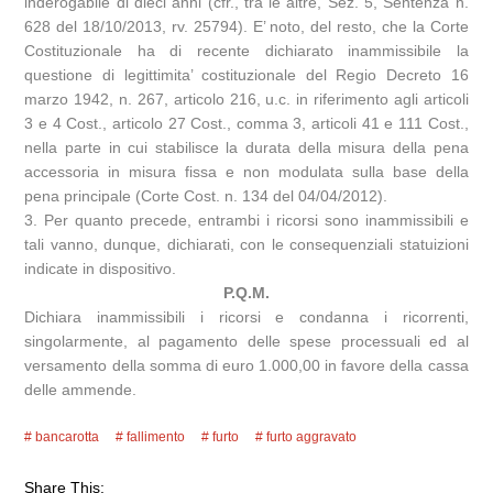
inderogabile di dieci anni (cfr., tra le altre, Sez. 5, Sentenza n.
628 del 18/10/2013, rv. 25794). E’ noto, del resto, che la Corte
Costituzionale ha di recente dichiarato inammissibile la
questione di legittimita’ costituzionale del Regio Decreto 16
marzo 1942, n. 267, articolo 216, u.c. in riferimento agli articoli
3 e 4 Cost., articolo 27 Cost., comma 3, articoli 41 e 111 Cost.,
nella parte in cui stabilisce la durata della misura della pena
accessoria in misura fissa e non modulata sulla base della
pena principale (Corte Cost. n. 134 del 04/04/2012).
3. Per quanto precede, entrambi i ricorsi sono inammissibili e
tali vanno, dunque, dichiarati, con le consequenziali statuizioni
indicate in dispositivo.
P.Q.M.
Dichiara inammissibili i ricorsi e condanna i ricorrenti,
singolarmente, al pagamento delle spese processuali ed al
versamento della somma di euro 1.000,00 in favore della cassa
delle ammende.
bancarotta
fallimento
furto
furto aggravato
Share This: