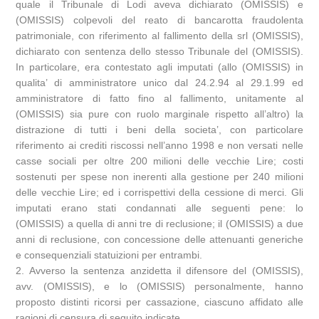
quale il Tribunale di Lodi aveva dichiarato (OMISSIS) e
(OMISSIS) colpevoli del reato di bancarotta fraudolenta
patrimoniale, con riferimento al fallimento della srl (OMISSIS),
dichiarato con sentenza dello stesso Tribunale del (OMISSIS).
In particolare, era contestato agli imputati (allo (OMISSIS) in
qualita’ di amministratore unico dal 24.2.94 al 29.1.99 ed
amministratore di fatto fino al fallimento, unitamente al
(OMISSIS) sia pure con ruolo marginale rispetto all’altro) la
distrazione di tutti i beni della societa’, con particolare
riferimento ai crediti riscossi nell’anno 1998 e non versati nelle
casse sociali per oltre 200 milioni delle vecchie Lire; costi
sostenuti per spese non inerenti alla gestione per 240 milioni
delle vecchie Lire; ed i corrispettivi della cessione di merci. Gli
imputati erano stati condannati alle seguenti pene: lo
(OMISSIS) a quella di anni tre di reclusione; il (OMISSIS) a due
anni di reclusione, con concessione delle attenuanti generiche
e consequenziali statuizioni per entrambi.
2. Avverso la sentenza anzidetta il difensore del (OMISSIS),
avv. (OMISSIS), e lo (OMISSIS) personalmente, hanno
proposto distinti ricorsi per cassazione, ciascuno affidato alle
ragioni di censura di seguito indicate.