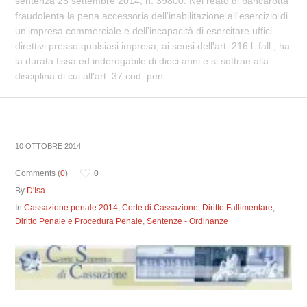
sentenza 25 settembre 2014, n. 39800. Nel reato di bancarotta
fraudolenta la pena accessoria dell'inabilitazione all'esercizio di
un'impresa commerciale e dell'incapacità di esercitare uffici
direttivi presso qualsiasi impresa, ai sensi dell'art. 216 l. fall., ha
la durata fissa ed inderogabile di dieci anni e si sottrae alla
disciplina di cui all'art. 37 cod. pen.
10 OTTOBRE 2014
Comments (
0
)
0
By
D'Isa
In
Cassazione penale 2014
,
Corte di Cassazione
,
Diritto Fallimentare
,
Diritto Penale e Procedura Penale
,
Sentenze - Ordinanze