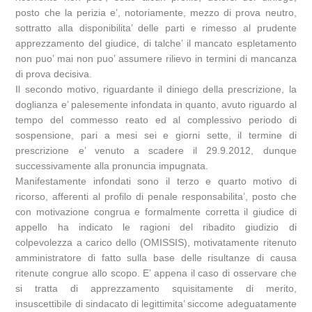
posto che la perizia e’, notoriamente, mezzo di prova neutro,
sottratto alla disponibilita’ delle parti e rimesso al prudente
apprezzamento del giudice, di talche’ il mancato espletamento
non puo’ mai non puo’ assumere rilievo in termini di mancanza
di prova decisiva.
Il secondo motivo, riguardante il diniego della prescrizione, la
doglianza e’ palesemente infondata in quanto, avuto riguardo al
tempo del commesso reato ed al complessivo periodo di
sospensione, pari a mesi sei e giorni sette, il termine di
prescrizione e’ venuto a scadere il 29.9.2012, dunque
successivamente alla pronuncia impugnata.
Manifestamente infondati sono il terzo e quarto motivo di
ricorso, afferenti al profilo di penale responsabilita’, posto che
con motivazione congrua e formalmente corretta il giudice di
appello ha indicato le ragioni del ribadito giudizio di
colpevolezza a carico dello (OMISSIS), motivatamente ritenuto
amministratore di fatto sulla base delle risultanze di causa
ritenute congrue allo scopo. E’ appena il caso di osservare che
si tratta di apprezzamento squisitamente di merito,
insuscettibile di sindacato di legittimita’ siccome adeguatamente