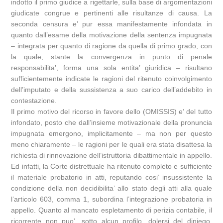
indotto il primo giudice a rigettarle, sulla base di argomentazioni
giudicate congrue e pertinenti alle risultanze di causa. La
seconda censura e’ pur essa manifestamente infondata in
quanto dall’esame della motivazione della sentenza impugnata
– integrata per quanto di ragione da quella di primo grado, con
la quale, stante la convergenza in punto di penale
responsabilita’, forma una sola entita’ giuridica – risultano
sufficientemente indicate le ragioni del ritenuto coinvolgimento
dell’imputato e della sussistenza a suo carico dell’addebito in
contestazione.
Il primo motivo del ricorso in favore dello (OMISSIS) e’ del tutto
infondato, posto che dall’insieme motivazionale della pronuncia
impugnata emergono, implicitamente – ma non per questo
meno chiaramente – le ragioni per le quali era stata disattesa la
richiesta di rinnovazione dell’istruttoria dibattimentale in appello.
Ed infatti, la Corte distrettuale ha ritenuto completo e sufficiente
il materiale probatorio in atti, reputando cosi’ insussistente la
condizione della non decidibilita’ allo stato degli atti alla quale
l’articolo 603, comma 1, subordina l’integrazione probatoria in
appello. Quanto al mancato espletamento di perizia contabile, il
ricorrente non puo’, sotto alcun profilo, dolersi del diniego,