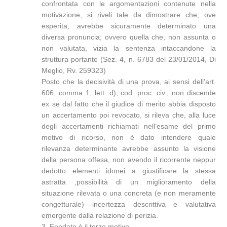
confrontata con le argomentazioni contenute nella
motivazione, si riveli tale da dimostrare che, ove
esperita, avrebbe sicuramente determinato una
diversa pronuncia; ovvero quella che, non assunta o
non valutata, vizia la sentenza intaccandone la
struttura portante (Sez. 4, n. 6783 del 23/01/2014, Di
Meglio, Rv. 259323)
Posto che la decisività di una prova, ai sensi dell’art.
606, comma 1, lett. d), cod. proc. civ., non discende
ex se dal fatto che il giudice di merito abbia disposto
un accertamento poi revocato, si rileva che, alla luce
degli accertamenti richiamati nell’esame del primo
motivo di ricorso, non è dato intendere quale
rilevanza determinante avrebbe assunto la visione
della persona offesa, non avendo il ricorrente neppur
dedotto elementi idonei a giustificare la stessa
astratta ,possibilità di un miglioramento della
situazione rilevata o una concreta (e non meramente
congetturale) incertezza descrittiva e valutativa
emergente dalla relazione di perizia.
3. Fondato è il terzo motivo.