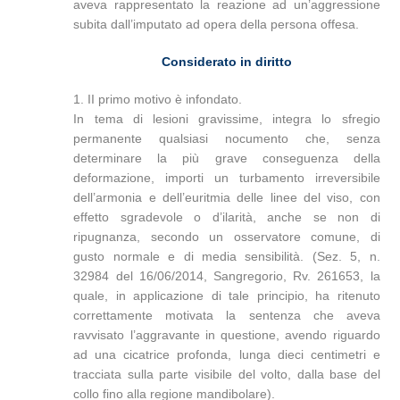
aveva rappresentato la reazione ad un’aggressione
subita dall’imputato ad opera della persona offesa.
Considerato in diritto
1. II primo motivo è infondato.
In tema di lesioni gravissime, integra lo sfregio
permanente qualsiasi nocumento che, senza
determinare la più grave conseguenza della
deformazione, importi un turbamento irreversibile
dell’armonia e dell’euritmia delle linee del viso, con
effetto sgradevole o d’ilarità, anche se non di
ripugnanza, secondo un osservatore comune, di
gusto normale e di media sensibilità. (Sez. 5, n.
32984 del 16/06/2014, Sangregorio, Rv. 261653, la
quale, in applicazione di tale principio, ha ritenuto
correttamente motivata la sentenza che aveva
ravvisato l’aggravante in questione, avendo riguardo
ad una cicatrice profonda, lunga dieci centimetri e
tracciata sulla parte visibile del volto, dalla base del
collo fino alla regione mandibolare).