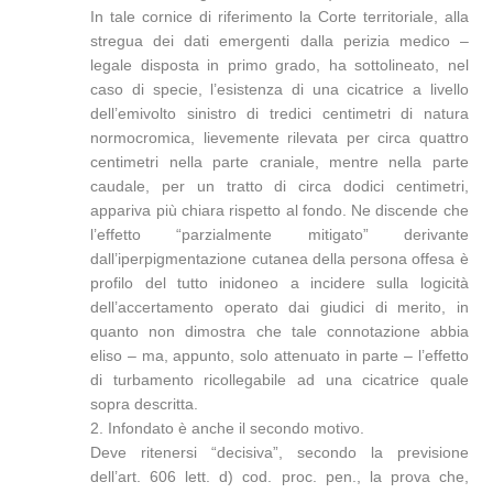
In tale cornice di riferimento la Corte territoriale, alla
stregua dei dati emergenti dalla perizia medico –
legale disposta in primo grado, ha sottolineato, nel
caso di specie, l’esistenza di una cicatrice a livello
dell’emivolto sinistro di tredici centimetri di natura
normocromica, lievemente rilevata per circa quattro
centimetri nella parte craniale, mentre nella parte
caudale, per un tratto di circa dodici centimetri,
appariva più chiara rispetto al fondo. Ne discende che
l’effetto “parzialmente mitigato” derivante
dall’iperpigmentazione cutanea della persona offesa è
profilo del tutto inidoneo a incidere sulla logicità
dell’accertamento operato dai giudici di merito, in
quanto non dimostra che tale connotazione abbia
eliso – ma, appunto, solo attenuato in parte – l’effetto
di turbamento ricollegabile ad una cicatrice quale
sopra descritta.
2. Infondato è anche il secondo motivo.
Deve ritenersi “decisiva”, secondo la previsione
dell’art. 606 lett. d) cod. proc. pen., la prova che,