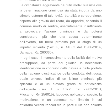
La circostanza aggravante dei futili motivi sussiste ove
la determinazione criminosa sia stata indotta da uno
stimolo esterno di tale levità, banalità e sproporzione,
rispetto alla gravità del reato, da apparire, secondo il
comune modo di sentire, assolutamente insufficiente
a provocare l’azione criminosa e da potersi
considerare, più che una causa determinante
dell’evento, un mero pretesto per lo sfogo di un
impulso violento (Sez. 5, n. 41052 del 19/06/2014,
Barnaba, Rv. 260360).
In ogni caso, il riconoscimento della futilità dei motivo
presuppone, da parte del giudice, la necessaria
identificazione in concreto della natura e della portata
della ragione giustificatrice della condotta delittuosa,
quale univoco indice di un istinto criminale più
spiccato e di un elevato grado di pericolosità
dell’agente (Sez. 1, n. 18779 del 27/03/2013,
Filocamo, Rv. 256015), laddove, nel caso di specie, la
motivazione, in un contesto non limpido in cui
affiorano vecchi rancori tra le parti e un non chiarito