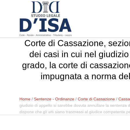
Corte di Cassazione, sezio
dei casi in cui nel giudiz
grado, la corte di cassazio
impugnata a norma del 
Home
/
Sentenze - Ordinanze
/
Corte di Cassazione
/
Cassa
giudizio di appello si sarebbe dovuta annullare la sentenza
dispone che gli atti siano trasmessi al giudice competente pe