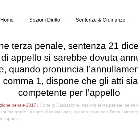
Home
Sezioni Diritto
Sentenze & Ordinanze
ne terza penale, sentenza 21 dic
io di appello si sarebbe dovuta ann
ne, quando pronuncia l’annullamen
comma 1, dispone che gli atti sia
competente per l’appello
zione penale 2017
/
Corte di Cassazione, sezione terza penale, sentenz
 di primo grado, la corte di cassazione, quando pronuncia l’annullame
r l’appello