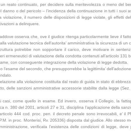
 di un reato continuato, per decidere sulla meritevolezza o meno del b
l danno o del pericolo – l’incidenza della continuazione in tutti i suoi asp
la violazione, il numero delle disposizioni di legge violate, gli effet
tivazioni a delinquere.
 laddove osserva che, ove il giudice ritenga particolarmente lieve il f
e alla valutazione tecnica dell’autorita’ amministrativa la sicurezza di u
truttura potrebbe non sopportare il carico, deve motivare in sentenz
ri ermeneutici di valutazione della condotta contenuti all’articolo 131 bi
same, con conseguente integrazione della violazione di legge dedotta.
l’esame del secondo, che presupporrebbe la legittimita’ dell’adozione d
ondato.
lazione alla violazione costituita dal reato di guida in stato di ebbrezza
to, delle sanzioni amministrative accessorie stabilite dalla legge (Se
i casi, come quello in esame. Ed invero, osserva il Collegio, la fatti
a n. 380 del 2001, articoli 27 e 31, disciplina l’applicazione della sa
ticolo 444 cod. proc. pen. il decreto penale sono irrevocabili, e’ il
 P.M. in proc. Monterisi, Rv. 205336) disposta dal giudice. Allo stesso m
ministrazione, verificata l’esistenza delle condizioni di legge, deve 