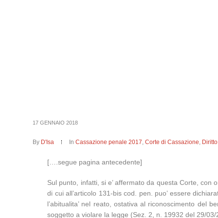
17 GENNAIO 2018
By
D'Isa
In
Cassazione penale 2017
,
Corte di Cassazione
,
Dirit
[….segue pagina antecedente]
Sul punto, infatti, si e’ affermato da questa Corte, con o
di cui all’articolo 131-bis cod. pen. puo’ essere dichiar
l’abitualita’ nel reato, ostativa al riconoscimento del b
soggetto a violare la legge (Sez. 2, n. 19932 del 29/03