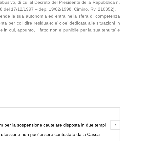
 abusivo, di cui al Decreto del Presidente della Repubblica n.
2078 del 17/12/1997 – dep. 19/02/1998, Cimino, Rv. 210352).
rende la sua autonomia ed entra nella sfera di competenza
a per coli dire residuale: e’ cioe’ dedicata alle situazioni in
 cui, appunto, il fatto non e’ punibile per la sua tenuita’ e
em per la sospensione cautelare disposta in due tempi
 professione non puo’ essere contestato dalla Cassa