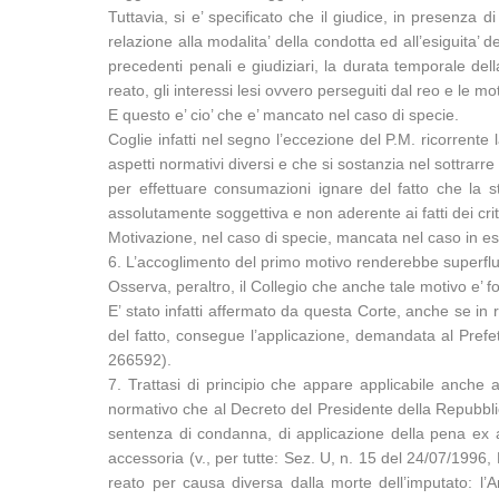
Tuttavia, si e’ specificato che il giudice, in presenza
relazione alla modalita’ della condotta ed all’esiguita’ de
precedenti penali e giudiziari, la durata temporale del
reato, gli interessi lesi ovvero perseguiti dal reo e le mo
E questo e’ cio’ che e’ mancato nel caso di specie.
Coglie infatti nel segno l’eccezione del P.M. ricorrente
aspetti normativi diversi e che si sostanzia nel sottrarr
per effettuare consumazioni ignare del fatto che la s
assolutamente soggettiva e non aderente ai fatti dei crite
Motivazione, nel caso di specie, mancata nel caso in e
6. L’accoglimento del primo motivo renderebbe superfluo 
Osserva, peraltro, il Collegio che anche tale motivo e’ f
E’ stato infatti affermato da questa Corte, anche se in re
del fatto, consegue l’applicazione, demandata al Prefet
266592).
7. Trattasi di principio che appare applicabile anche a
normativo che al Decreto del Presidente della Repubblic
sentenza di condanna, di applicazione della pena ex ar
accessoria (v., per tutte: Sez. U, n. 15 del 24/07/1996,
reato per causa diversa dalla morte dell’imputato: l’Am