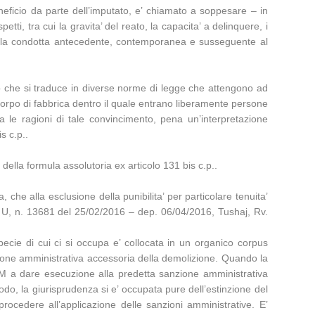
eneficio da parte dell’imputato, e’ chiamato a soppesare – in
etti, tra cui la gravita’ del reato, la capacita’ a delinquere, i
ti della condotta antecedente, contemporanea e susseguente al
atto che si traduce in diverse norme di legge che attengono ad
n corpo di fabbrica dentro il quale entrano liberamente persone
a le ragioni di tale convincimento, pena un’interpretazione
s c.p..
ella formula assolutoria ex articolo 131 bis c.p..
, che alla esclusione della punibilita’ per particolare tenuita’
z. U, n. 13681 del 25/02/2016 – dep. 06/04/2016, Tushaj, Rv.
specie di cui ci si occupa e’ collocata in un organico corpus
nzione amministrativa accessoria della demolizione. Quando la
 PM a dare esecuzione alla predetta sanzione amministrativa
odo, la giurisprudenza si e’ occupata pure dell’estinzione del
procedere all’applicazione delle sanzioni amministrative. E’