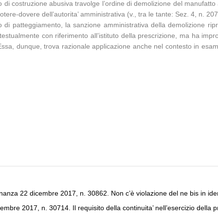
ato di costruzione abusiva travolge l’ordine di demolizione del manufatto
tere-dovere dell’autorita’ amministrativa (v., tra le tante: Sez. 4, n. 
i patteggiamento, la sanzione amministrativa della demolizione rip
stualmente con riferimento all’istituto della prescrizione, ma ha impront
a, dunque, trova razionale applicazione anche nel contesto in esame in
inanza 22 dicembre 2017, n. 30862. Non c’è violazione del ne bis in id
mbre 2017, n. 30714. Il requisito della continuita’ nell’esercizio della