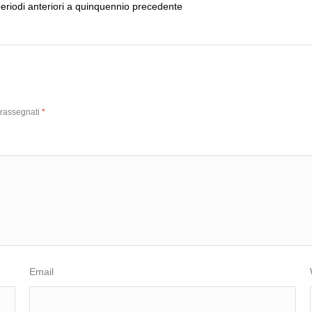
eriodi anteriori a quinquennio precedente
trassegnati
*
Email