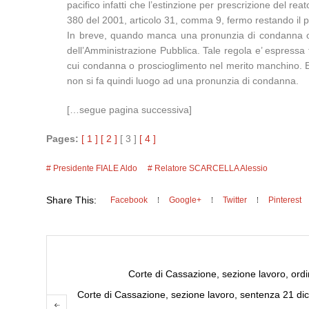
pacifico infatti che l’estinzione per prescrizione del re
380 del 2001, articolo 31, comma 9, fermo restando il po
In breve, quando manca una pronunzia di condanna o d
dell’Amministrazione Pubblica. Tale regola e’ espressa te
cui condanna o proscioglimento nel merito manchino. Ess
non si fa quindi luogo ad una pronunzia di condanna.
[…segue pagina successiva]
Pages:
[ 1 ]
[ 2 ]
[ 3 ]
[ 4 ]
Presidente FIALE Aldo
Relatore SCARCELLA Alessio
Share This:
Facebook
Google+
Twitter
Pinterest
Corte di Cassazione, sezione lavoro, ord
Corte di Cassazione, sezione lavoro, sentenza 21 dice