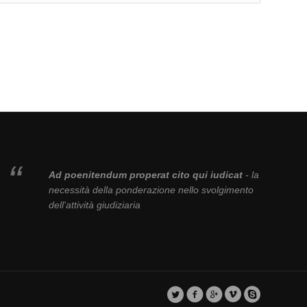
Ad poenitendum properat cito qui iudicat
- la
necessità della ponderazione nello svolgimento
dell'attività giudiziaria