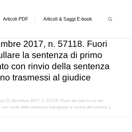
Articoli PDF
Articoli & Saggi E-book
embre 2017, n. 57118. Fuori
ullare la sentenza di primo
to con rinvio della sentenza
no trasmessi al giudice
a 21 dicembre 2017, n. 57118. Fuori dei casi in cui nel
nto con rinvio della sentenza impugnata a norma del comma 1,