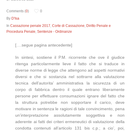
Comments (
0
)
0
By
D'Isa
In
Cassazione penale 2017
,
Corte di Cassazione
,
Diritto Penale e
Procedura Penale
,
Sentenze - Ordinanze
[….segue pagina antecedente]
In sintesi, sostiene il P.M. ricorrente che ove il giudice
ritenga particolarmente lieve il fatto che si traduce in
diverse norme di legge che attengono ad aspetti normativi
diversi e che si sostanzia nel sottrarre alla valutazione
tecnica dell’autorita’ amministrativa la sicurezza di un
corpo di fabbrica dentro il quale entrano liberamente
persone per effettuare consumazioni ignare del fatto che
la struttura potrebbe non sopportare il carico, deve
motivare in sentenza le ragioni di tale convincimento, pena
un’interpretazione assolutamente soggettiva e non
aderente ai fatti dei criteri ermeneutici di valutazione della
condotta contenuti all’articolo 131 bis c.p.; a cio’, poi,