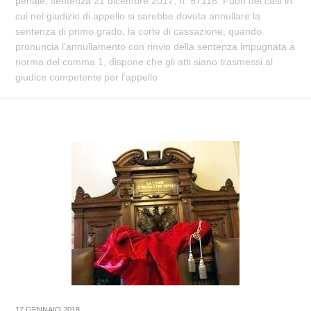
penale, sentenza 21 dicembre 2017, n. 57118. Fuori dei casi in
cui nel giudizio di appello si sarebbe dovuta annullare la
sentenza di primo grado, la corte di cassazione, quando
pronuncia l’annullamento con rinvio della sentenza impugnata a
norma del comma 1, dispone che gli atti siano trasmessi al
giudice competente per l’appello
17 GENNAIO 2018