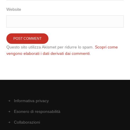
Website
Questo sito utilizza Akismet per ridurre lo spam.
Scopri come
vengono elaborati i dati derivati dai commenti
.
Informativa privacy
Esonero di responsabilità
Collaborazioni