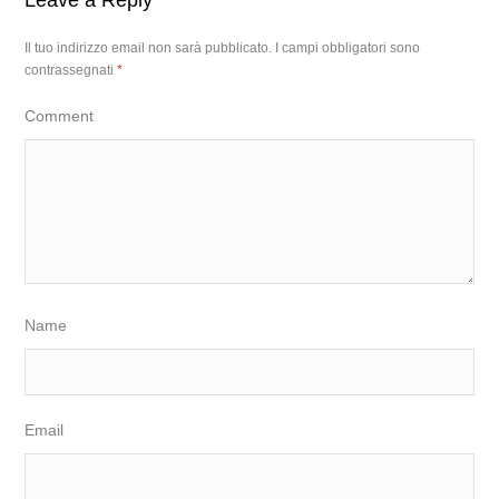
Leave a Reply
Il tuo indirizzo email non sarà pubblicato.
I campi obbligatori sono
contrassegnati
*
Comment
Name
Email