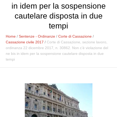
in idem per la sospensione
cautelare disposta in due
tempi
Home
/
Sentenze - Ordinanze
/
Corte di Cassazione
/
Cassazione civile 2017
/
Corte di Cassazione, sezione lavoro,
ordinanza 22 dicembre 2017, n. 30862. Non c’è violazione del
ne bis in idem per la sospensione cautelare disposta in due
tempi