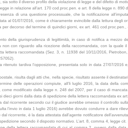
, sia sotto il diverso profilo della violazione di legge e del difetto di m
egge in relazione all’art. 170 cod.proc.pen. e art. 8 della legge n. 890 
resenza di una questione processuale, che la notificazione all’imputa
 al 01/07/2016, come è chiaramente evincibile dalla lettura degli origina
 per decorso del termine di quindici giorni, ex art. 461 cod.proc.pen.
 della giurisprudenza di legittimità, in caso di notifica a mezzo del
ta non con riguardo alla ricezione della raccomandata, con la quale il 
detta lettera raccomandata (Sez. 3, n. 11938 del 10/11/2016, Pietrobon
257052).
e ha ritenuto tardiva l’opposizione, presentata solo in data 27/07/2016 e
postale, risulta dagli atti che, nella specie, risultato assente il destinata
termine delle operazioni compiute, all’li luglio 2016, la data della 
, come modificato dalla legge n. 248 del 2007, per il caso di mancata
si dieci giorni dalla data di spedizione della lettera raccomandata ex ar
a dal ricorrente secondo cui il giudice avrebbe omesso il controllo sulla
sulta l’invio in data 1 luglio 2016) avrebbe dovuto condurre a dare rilie
dal ricorrente, è la data attestata dall’agente notificatore dell’avvenu
la spedizione secondo il disposto normativo. L’art. 8, comma 4, legge cit
ione della lettera raccomandata di cui al comma 2, ovvero dalla data 