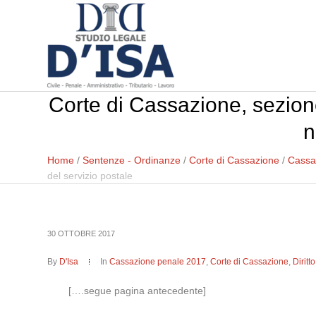
Corte di Cassazione, sezion
n
Home
/
Sentenze - Ordinanze
/
Corte di Cassazione
/
Cassa
del servizio postale
30 OTTOBRE 2017
By
D'Isa
In
Cassazione penale 2017
,
Corte di Cassazione
,
Dirit
[….segue pagina antecedente]