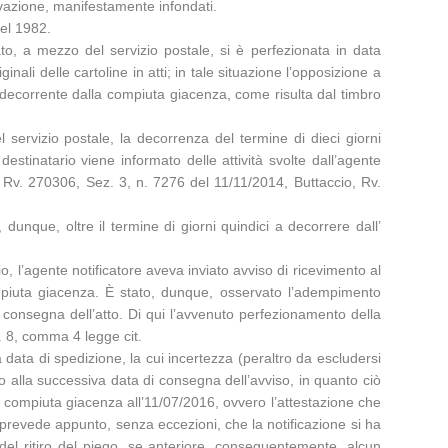
otivazione, manifestamente infondati.
del 1982.
to, a mezzo del servizio postale, si è perfezionata in data
li delle cartoline in atti; in tale situazione l’opposizione a
, decorrente dalla compiuta giacenza, come risulta dal timbro
 servizio postale, la decorrenza del termine di dieci giorni
destinatario viene informato delle attività svolte dall’agente
, Rv. 270306, Sez. 3, n. 7276 del 11/11/2014, Buttaccio, Rv.
, dunque, oltre il termine di giorni quindici a decorrere dall’
rio, l’agente notificatore aveva inviato avviso di ricevimento al
compiuta giacenza. È stato, dunque, osservato l’adempimento
 consegna dell’atto. Di qui l’avvenuto perfezionamento della
t. 8, comma 4 legge cit.
 data di spedizione, la cui incertezza (peraltro da escludersi
vo alla successiva data di consegna dell’avviso, in quanto ciò
ta compiuta giacenza all’11/07/2016, ovvero l’attestazione che
. prevede appunto, senza eccezioni, che la notificazione si ha
del ritiro del piego, se anteriore, conseguentemente, alcun