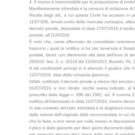
4. Il ricorso è inammissibile per la proposizione di motivi
Manifestamente infondata è la censura di violazione di l
Risulta dagli atti, a cui questa Corte ha accesso in p
11/07/206, tenuto conto della mancata consegna, attestata
decreto penale, depositata in data 27/07/2016 è tardiva
postale, all’11/0/2016.
È noto che, come affermato da consolidato orientamento
trascorsi i quali la notifica si ha per avvenuta è fissa
postale, bensì con riferimento alla data dell’invio di 
262619; Sez. 3, n. 32119 del 11/06/2013, Busetto, Rv. 
A tali condivisibili principi si è attenuto il giudice ch
11/07/2016, data della compiuta giacenza.
Infatti, notificato il decreto penale a mezzo del servizio 
01/07/2016, e non ritirato, sicché aveva indicato, al 
prescritto dalla legge n. 890 del 1982, art. 8 comma 2
notifica all’interessato in data 11/07/2016, ovvero decor
In tale contesto del tutto infondata è la doglianza moss
dalla visione dell’originale della raccomandata in cui ri
che fa fede, e non viene per nulla messo in discussione 
il plico è stato giacente per dieci giorni decorrenti dal
per eseguita decorsi dieci giorni dalla data di spediz