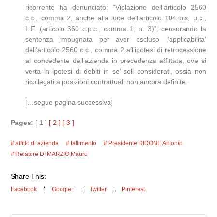
ricorrente ha denunciato: “Violazione dell’articolo 2560
c.c., comma 2, anche alla luce dell’articolo 104 bis, u.c.,
L.F. (articolo 360 c.p.c., comma 1, n. 3)”, censurando la
sentenza impugnata per aver escluso l’applicabilita’
dell’articolo 2560 c.c., comma 2 all’ipotesi di retrocessione
al concedente dell’azienda in precedenza affittata, ove si
verta in ipotesi di debiti in se’ soli considerati, ossia non
ricollegati a posizioni contrattuali non ancora definite.
[…segue pagina successiva]
Pages:
[ 1 ]
[ 2 ]
[ 3 ]
affitto di azienda
fallimento
Presidente DIDONE Antonio
Relatore DI MARZIO Mauro
Share This:
Facebook
Google+
Twitter
Pinterest