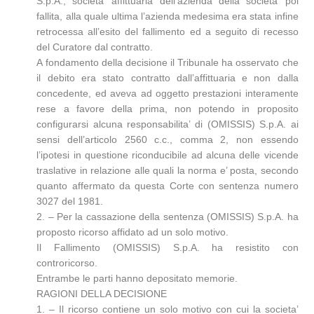
S.p.A., societa’ affittuaria dell’azienda della societa’ poi
fallita, alla quale ultima l’azienda medesima era stata infine
retrocessa all’esito del fallimento ed a seguito di recesso
del Curatore dal contratto.
A fondamento della decisione il Tribunale ha osservato che
il debito era stato contratto dall’affittuaria e non dalla
concedente, ed aveva ad oggetto prestazioni interamente
rese a favore della prima, non potendo in proposito
configurarsi alcuna responsabilita’ di (OMISSIS) S.p.A. ai
sensi dell’articolo 2560 c.c., comma 2, non essendo
l’ipotesi in questione riconducibile ad alcuna delle vicende
traslative in relazione alle quali la norma e’ posta, secondo
quanto affermato da questa Corte con sentenza numero
3027 del 1981.
2. – Per la cassazione della sentenza (OMISSIS) S.p.A. ha
proposto ricorso affidato ad un solo motivo.
Il Fallimento (OMISSIS) S.p.A. ha resistito con
controricorso.
Entrambe le parti hanno depositato memorie.
RAGIONI DELLA DECISIONE
1. – Il ricorso contiene un solo motivo con cui la societa’