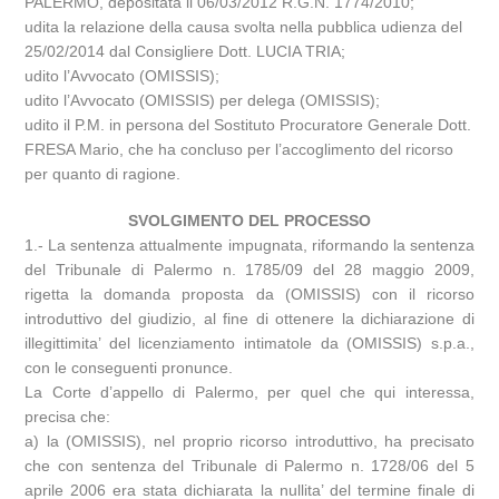
PALERMO, depositata il 06/03/2012 R.G.N. 1774/2010;
udita la relazione della causa svolta nella pubblica udienza del
25/02/2014 dal Consigliere Dott. LUCIA TRIA;
udito l’Avvocato (OMISSIS);
udito l’Avvocato (OMISSIS) per delega (OMISSIS);
udito il P.M. in persona del Sostituto Procuratore Generale Dott.
FRESA Mario, che ha concluso per l’accoglimento del ricorso
per quanto di ragione.
SVOLGIMENTO DEL PROCESSO
1.- La sentenza attualmente impugnata, riformando la sentenza
del Tribunale di Palermo n. 1785/09 del 28 maggio 2009,
rigetta la domanda proposta da (OMISSIS) con il ricorso
introduttivo del giudizio, al fine di ottenere la dichiarazione di
illegittimita’ del licenziamento intimatole da (OMISSIS) s.p.a.,
con le conseguenti pronunce.
La Corte d’appello di Palermo, per quel che qui interessa,
precisa che:
a) la (OMISSIS), nel proprio ricorso introduttivo, ha precisato
che con sentenza del Tribunale di Palermo n. 1728/06 del 5
aprile 2006 era stata dichiarata la nullita’ del termine finale di