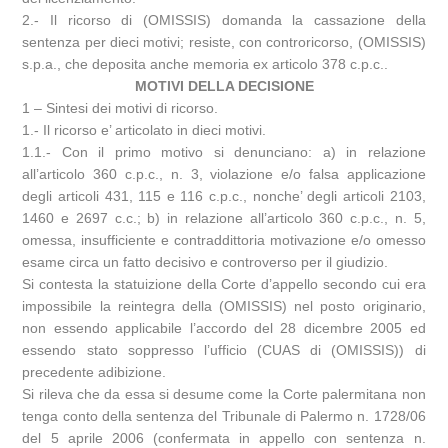
2.- Il ricorso di (OMISSIS) domanda la cassazione della
sentenza per dieci motivi; resiste, con controricorso, (OMISSIS)
s.p.a., che deposita anche memoria ex articolo 378 c.p.c..
MOTIVI DELLA DECISIONE
1 – Sintesi dei motivi di ricorso.
1.- Il ricorso e’ articolato in dieci motivi.
1.1.- Con il primo motivo si denunciano: a) in relazione
all’articolo 360 c.p.c., n. 3, violazione e/o falsa applicazione
degli articoli 431, 115 e 116 c.p.c., nonche’ degli articoli 2103,
1460 e 2697 c.c.; b) in relazione all’articolo 360 c.p.c., n. 5,
omessa, insufficiente e contraddittoria motivazione e/o omesso
esame circa un fatto decisivo e controverso per il giudizio.
Si contesta la statuizione della Corte d’appello secondo cui era
impossibile la reintegra della (OMISSIS) nel posto originario,
non essendo applicabile l’accordo del 28 dicembre 2005 ed
essendo stato soppresso l’ufficio (CUAS di (OMISSIS)) di
precedente adibizione.
Si rileva che da essa si desume come la Corte palermitana non
tenga conto della sentenza del Tribunale di Palermo n. 1728/06
del 5 aprile 2006 (confermata in appello con sentenza n.