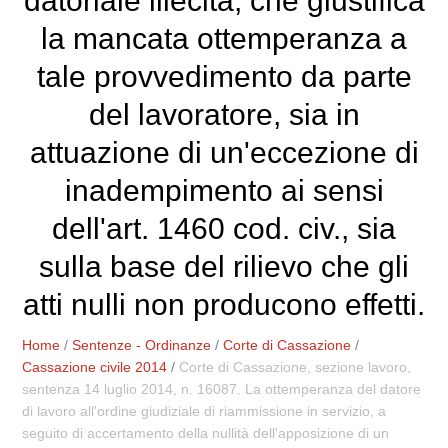
datoriale illecita, che giustifica
la mancata ottemperanza a
tale provvedimento da parte
del lavoratore, sia in
attuazione di un'eccezione di
inadempimento ai sensi
dell'art. 1460 cod. civ., sia
sulla base del rilievo che gli
atti nulli non producono effetti.
Home
/
Sentenze - Ordinanze
/
Corte di Cassazione
/
Cassazione civile 2014
/
Corte di Cassazione, sezione lavoro,
sentenza 14 luglio 2014, n. 16087. La ottemperanza del datore
di lavoro all'ordine giudiziale di riammissione in servizio, a
seguito di accertamento della nullità dell'apposizione di un