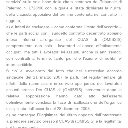
servizio” sulla sola base della citata sentenza del Tribunale di
Palermo n. 1728/06 con la quale e’ stata dichiarata la nullita’
della clausola appositiva del termine contenuta nel contratto in
oggetto;
e) e’ infatti da escludere – come conferma il testo dell’accordo –
che le parti sociali con il suddetto contratto decentrato abbiano
inteso riferirsi all’organico del CUAS di (OMISSIS)
comprendente non solo i lavoratori all’epoca effettivamente
occupati, ma tutti i lavoratori ivi assunti, anche in anni remoti,
con contratti a termine, tanto piu’ che l’azione di nullita’ e’
imprescrittibile;
f) cio’ e’ avvalorato dal fatto che nel successivo accordo
sindacale del 21 marzo 2007 le parti, nel regolamentare gli
effetti delle riammissioni in servizio ope judicis dei lavoratori
assunti presso l’ex CUAS di (OMISSIS) intervenute dopo la
relativa soppressione hanno dato atto dell’essersi
definitivamente conclusa la fase di ricollocazione dell’organico
disciplinata dall’accordo del 28 dicembre 2005;
g) ne consegue l’illegittimita’ del rifiuto opposto dall’interessata
a prendere servizio presso il CUAS di (OMISSIS) e la legittimita’
del licenziamento.