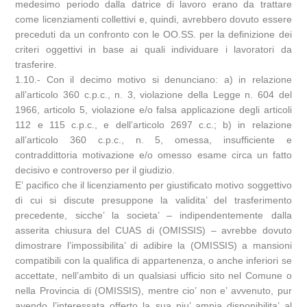
medesimo periodo dalla datrice di lavoro erano da trattare
come licenziamenti collettivi e, quindi, avrebbero dovuto essere
preceduti da un confronto con le OO.SS. per la definizione dei
criteri oggettivi in base ai quali individuare i lavoratori da
trasferire.
1.10.- Con il decimo motivo si denunciano: a) in relazione
all’articolo 360 c.p.c., n. 3, violazione della Legge n. 604 del
1966, articolo 5, violazione e/o falsa applicazione degli articoli
112 e 115 c.p.c., e dell’articolo 2697 c.c.; b) in relazione
all’articolo 360 c.p.c., n. 5, omessa, insufficiente e
contraddittoria motivazione e/o omesso esame circa un fatto
decisivo e controverso per il giudizio.
E’ pacifico che il licenziamento per giustificato motivo soggettivo
di cui si discute presuppone la validita’ del trasferimento
precedente, sicche’ la societa’ – indipendentemente dalla
asserita chiusura del CUAS di (OMISSIS) – avrebbe dovuto
dimostrare l’impossibilita’ di adibire la (OMISSIS) a mansioni
compatibili con la qualifica di appartenenza, o anche inferiori se
accettate, nell’ambito di un qualsiasi ufficio sito nel Comune o
nella Provincia di (OMISSIS), mentre cio’ non e’ avvenuto, pur
avendo l’interessata offerto la sua piu’ ampia disponibilita’ al