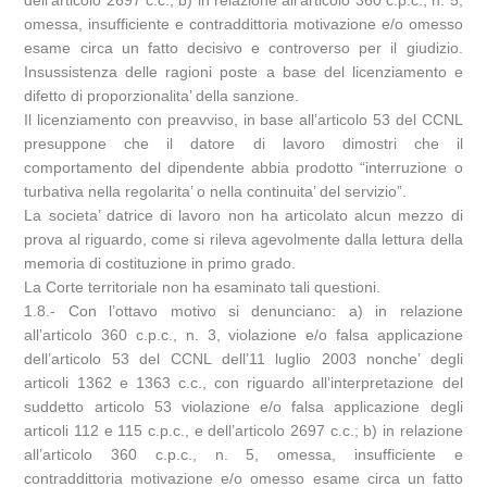
omessa, insufficiente e contraddittoria motivazione e/o omesso
esame circa un fatto decisivo e controverso per il giudizio.
Insussistenza delle ragioni poste a base del licenziamento e
difetto di proporzionalita’ della sanzione.
Il licenziamento con preavviso, in base all’articolo 53 del CCNL
presuppone che il datore di lavoro dimostri che il
comportamento del dipendente abbia prodotto “interruzione o
turbativa nella regolarita’ o nella continuita’ del servizio”.
La societa’ datrice di lavoro non ha articolato alcun mezzo di
prova al riguardo, come si rileva agevolmente dalla lettura della
memoria di costituzione in primo grado.
La Corte territoriale non ha esaminato tali questioni.
1.8.- Con l’ottavo motivo si denunciano: a) in relazione
all’articolo 360 c.p.c., n. 3, violazione e/o falsa applicazione
dell’articolo 53 del CCNL dell’11 luglio 2003 nonche’ degli
articoli 1362 e 1363 c.c., con riguardo all’interpretazione del
suddetto articolo 53 violazione e/o falsa applicazione degli
articoli 112 e 115 c.p.c., e dell’articolo 2697 c.c.; b) in relazione
all’articolo 360 c.p.c., n. 5, omessa, insufficiente e
contraddittoria motivazione e/o omesso esame circa un fatto