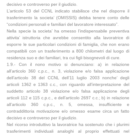
decisivo e controverso per il giudizio.
L’articolo 53 del CCNL indicato stabilisce che nel disporre il
trasferimento la societa’ (OMISSIS) debba tenere conto delle
“condizioni personali e familiari del lavoratore interessato”.
Nella specie la societa’ ha omesso l’indispensabile preventiva
attivita’ istruttoria che avrebbe consentito alla lavoratrice di
esporre le sue particolari condizioni di famiglia, che non erano
compatibili con un trasferimento a 800 chilometri dal luogo di
residenza suo e dei familiari, tra cui figli bisognevoli di cure.
1.9.- Con il nono motivo si denunciano: a) in relazione
all’articolo 360 c.p.c., n. 3, violazione e/o falsa applicazione
dell’articolo 38 del CCNL dell’11 luglio 2003 nonche’ degli
articoli 1362 e 1363 c.c., con riguardo all’interpretazione del
suddetto articolo 38 violazione e/o falsa applicazione degli
articoli 112 e 115 c.p.c., e dell’articolo 2697 c.c.; b) in relazione
all’articolo 360 c.p.c., n. 5, omessa, insufficiente e
contraddittoria motivazione e/o omesso esame circa un fatto
decisivo e controverso per il giudizio.
Nel ricorso introduttivo la lavoratrice ha sostenuto che i plurimi
trasferimenti individuali analoghi al proprio effettuati nel