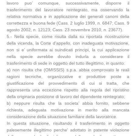
lavoro puo’ comunque, successivamente, disporre il
trasferimento del lavoratore reintegrato, ma osservando la
relativa normativa e in applicazione dei generali canoni della
correttezza e buona fede (Cass. 2 luglio 1999, n. 6847; Cass. 9
agosto 2002, n. 12123; Cass. 23 novembre 2010, n. 23677).
5.- Nella specie, come risulta dalla su riportata ricostruzione
della vicenda, la Corte d’appello, con inadeguata motivazione,
non si e’ uniformata ai suindicati principi, la cui applicazione
nella specie avrebbe dovuto indurla a considerare il
trasferimento di sede in oggetto del tutto illegittimo, in quanto:
a) non risulta che (OMISSIS) s.p.a. abbia comprovato le reali
ragioni tecniche, organizzative e produttive poste a
giustificazione del provvedimento di cui si tratta, che
rappresenta una eccezione rispetto alla regola del ripristino
della originaria posizione di lavoro del dipendente reintegrato;
b) neppure risulta che la societa’ abbia fornito, sebbene
richiesta, adeguata motivazione in merito alla mancata
considerazione della situazione familiare della lavoratrice.
In questa situazione, risultando il trasferimento in oggetto
palesemente illegittimo perche’ adottato in patente violazione