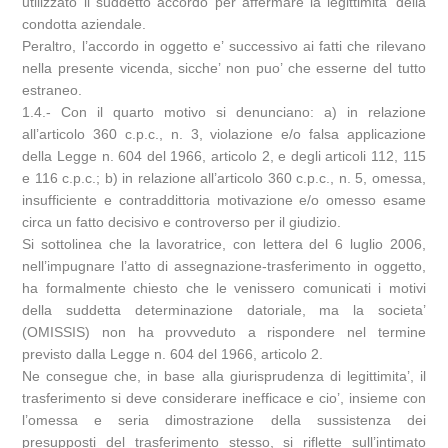
utilizzato il suddetto accordo per affermare la legittimita’ della
condotta aziendale.
Peraltro, l’accordo in oggetto e’ successivo ai fatti che rilevano
nella presente vicenda, sicche’ non puo’ che esserne del tutto
estraneo.
1.4.- Con il quarto motivo si denunciano: a) in relazione
all’articolo 360 c.p.c., n. 3, violazione e/o falsa applicazione
della Legge n. 604 del 1966, articolo 2, e degli articoli 112, 115
e 116 c.p.c.; b) in relazione all’articolo 360 c.p.c., n. 5, omessa,
insufficiente e contraddittoria motivazione e/o omesso esame
circa un fatto decisivo e controverso per il giudizio.
Si sottolinea che la lavoratrice, con lettera del 6 luglio 2006,
nell’impugnare l’atto di assegnazione-trasferimento in oggetto,
ha formalmente chiesto che le venissero comunicati i motivi
della suddetta determinazione datoriale, ma la societa’
(OMISSIS) non ha provveduto a rispondere nel termine
previsto dalla Legge n. 604 del 1966, articolo 2.
Ne consegue che, in base alla giurisprudenza di legittimita’, il
trasferimento si deve considerare inefficace e cio’, insieme con
l’omessa e seria dimostrazione della sussistenza dei
presupposti del trasferimento stesso, si riflette sull’intimato