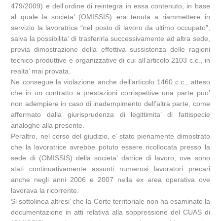
479/2009) e dell’ordine di reintegra in essa contenuto, in base
al quale la societa’ (OMISSIS) era tenuta a riammettere in
servizio la lavoratrice “nel posto di lavoro da ultimo occupato”,
salva la possibilita’ di trasferirla successivamente ad altra sede,
previa dimostrazione della effettiva sussistenza delle ragioni
tecnico-produttive e organizzative di cui all’articolo 2103 c.c., in
realta’ mai provata.
Ne consegue la violazione anche dell’articolo 1460 c.c., atteso
che in un contratto a prestazioni corrispettive una parte puo’
non adempiere in caso di inadempimento dell’altra parte, come
affermato dalla giurisprudenza di legittimita’ di fattispecie
analoghe alla presente.
Peraltro, nel corso del giudizio, e’ stato pienamente dimostrato
che la lavoratrice avrebbe potuto essere ricollocata presso la
sede di (OMISSIS) della societa’ datrice di lavoro, ove sono
stati continuativamente assunti numerosi lavoratori precari
anche negli anni 2006 e 2007 nella ex area operativa ove
lavorava la ricorrente.
Si sottolinea altresi’ che la Corte territoriale non ha esaminato la
documentazione in atti relativa alla soppressione del CUAS di