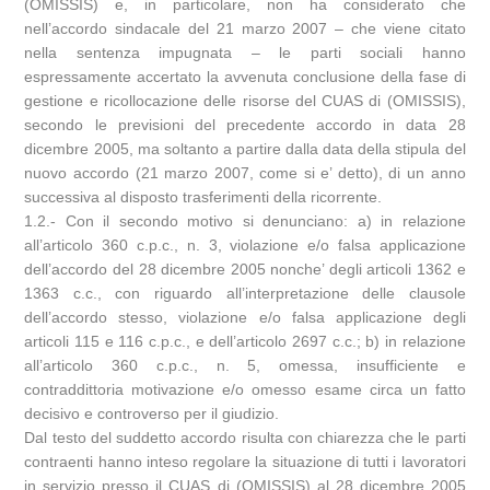
(OMISSIS) e, in particolare, non ha considerato che
nell’accordo sindacale del 21 marzo 2007 – che viene citato
nella sentenza impugnata – le parti sociali hanno
espressamente accertato la avvenuta conclusione della fase di
gestione e ricollocazione delle risorse del CUAS di (OMISSIS),
secondo le previsioni del precedente accordo in data 28
dicembre 2005, ma soltanto a partire dalla data della stipula del
nuovo accordo (21 marzo 2007, come si e’ detto), di un anno
successiva al disposto trasferimenti della ricorrente.
1.2.- Con il secondo motivo si denunciano: a) in relazione
all’articolo 360 c.p.c., n. 3, violazione e/o falsa applicazione
dell’accordo del 28 dicembre 2005 nonche’ degli articoli 1362 e
1363 c.c., con riguardo all’interpretazione delle clausole
dell’accordo stesso, violazione e/o falsa applicazione degli
articoli 115 e 116 c.p.c., e dell’articolo 2697 c.c.; b) in relazione
all’articolo 360 c.p.c., n. 5, omessa, insufficiente e
contraddittoria motivazione e/o omesso esame circa un fatto
decisivo e controverso per il giudizio.
Dal testo del suddetto accordo risulta con chiarezza che le parti
contraenti hanno inteso regolare la situazione di tutti i lavoratori
in servizio presso il CUAS di (OMISSIS) al 28 dicembre 2005