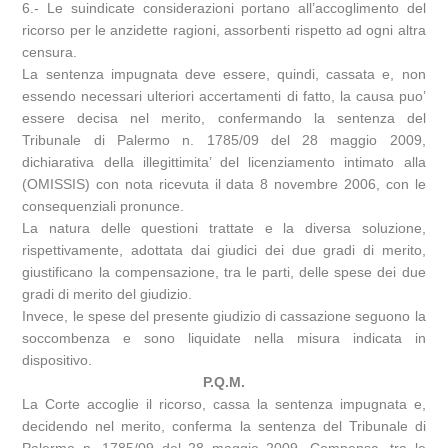
6.- Le suindicate considerazioni portano all’accoglimento del
ricorso per le anzidette ragioni, assorbenti rispetto ad ogni altra
censura.
La sentenza impugnata deve essere, quindi, cassata e, non
essendo necessari ulteriori accertamenti di fatto, la causa puo’
essere decisa nel merito, confermando la sentenza del
Tribunale di Palermo n. 1785/09 del 28 maggio 2009,
dichiarativa della illegittimita’ del licenziamento intimato alla
(OMISSIS) con nota ricevuta il data 8 novembre 2006, con le
consequenziali pronunce.
La natura delle questioni trattate e la diversa soluzione,
rispettivamente, adottata dai giudici dei due gradi di merito,
giustificano la compensazione, tra le parti, delle spese dei due
gradi di merito del giudizio.
Invece, le spese del presente giudizio di cassazione seguono la
soccombenza e sono liquidate nella misura indicata in
dispositivo.
P.Q.M.
La Corte accoglie il ricorso, cassa la sentenza impugnata e,
decidendo nel merito, conferma la sentenza del Tribunale di
Palermo n. 1785/09 del 28 maggio 2009. Compensa, tra le