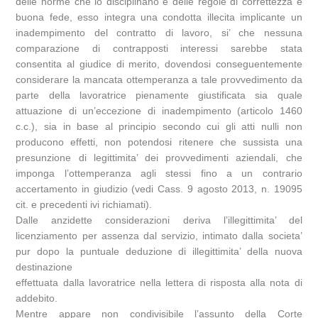
delle norme che lo disciplinano e delle regole di correttezza e
buona fede, esso integra una condotta illecita implicante un
inadempimento del contratto di lavoro, si’ che nessuna
comparazione di contrapposti interessi sarebbe stata
consentita al giudice di merito, dovendosi conseguentemente
considerare la mancata ottemperanza a tale provvedimento da
parte della lavoratrice pienamente giustificata sia quale
attuazione di un’eccezione di inadempimento (articolo 1460
c.c.), sia in base al principio secondo cui gli atti nulli non
producono effetti, non potendosi ritenere che sussista una
presunzione di legittimita’ dei provvedimenti aziendali, che
imponga l’ottemperanza agli stessi fino a un contrario
accertamento in giudizio (vedi Cass. 9 agosto 2013, n. 19095
cit. e precedenti ivi richiamati).
Dalle anzidette considerazioni deriva l’illegittimita’ del
licenziamento per assenza dal servizio, intimato dalla societa’
pur dopo la puntuale deduzione di illegittimita’ della nuova
destinazione
effettuata dalla lavoratrice nella lettera di risposta alla nota di
addebito.
Mentre appare non condivisibile l’assunto della Corte