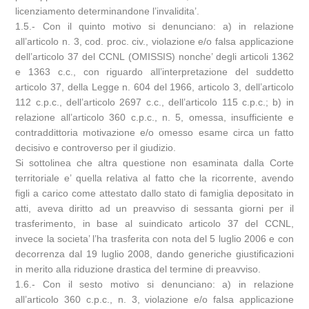
licenziamento determinandone l’invalidita’.
1.5.- Con il quinto motivo si denunciano: a) in relazione
all’articolo n. 3, cod. proc. civ., violazione e/o falsa applicazione
dell’articolo 37 del CCNL (OMISSIS) nonche’ degli articoli 1362
e 1363 c.c., con riguardo all’interpretazione del suddetto
articolo 37, della Legge n. 604 del 1966, articolo 3, dell’articolo
112 c.p.c., dell’articolo 2697 c.c., dell’articolo 115 c.p.c.; b) in
relazione all’articolo 360 c.p.c., n. 5, omessa, insufficiente e
contraddittoria motivazione e/o omesso esame circa un fatto
decisivo e controverso per il giudizio.
Si sottolinea che altra questione non esaminata dalla Corte
territoriale e’ quella relativa al fatto che la ricorrente, avendo
figli a carico come attestato dallo stato di famiglia depositato in
atti, aveva diritto ad un preavviso di sessanta giorni per il
trasferimento, in base al suindicato articolo 37 del CCNL,
invece la societa’ l’ha trasferita con nota del 5 luglio 2006 e con
decorrenza dal 19 luglio 2008, dando generiche giustificazioni
in merito alla riduzione drastica del termine di preavviso.
1.6.- Con il sesto motivo si denunciano: a) in relazione
all’articolo 360 c.p.c., n. 3, violazione e/o falsa applicazione