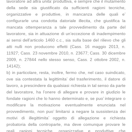
lavoratore ad altra unita’ produttiva, e sempre che il mutamento
della sede sia giustificato da sufficienti ragioni tecniche,
organizzative e produttive, in mancanza delle quali e’
configurarle una condotta datoriale illecita, che giustifica la
mancata ottemperanza a tale provvedimento da parte del
lavoratore, sia in attuazione di un’eccezione di inadempimento
ai sensi dell’articolo 1460 c.c., sia sulla base del rilievo che gli
atti nulli non producono effetti (Cass. 16 maggio 2013, n.
11927; Cass. 23 novembre 2010, n. 23677; Cass. 30 dicembre
2009, n. 27844 nello stesso senso, Cass. 2 ottobre 2002, n.
14142);
b) in particolare, resta, inoltre, fermo che, nel caso suindicato,
ove sia contestata la legittimita’ del trasferimento, il datore di
lavoro, a prescindere da qualsiasi richiesta in tal senso da parte
del lavoratore, ha l’onere di allegare e provare in giudizio le
fondate ragioni che lo hanno determinato e, se puo’ integrare o
modificare la motivazione eventualmente enunciata nel
provvedimento, non puo’ limitarsi a negare la sussistenza dei
motivi di illegittimita’ oggetto di allegazione e richiesta
probatoria della controparte, ma deve comunque provare le
reali ragioni tecniche, organizzative e produttive che