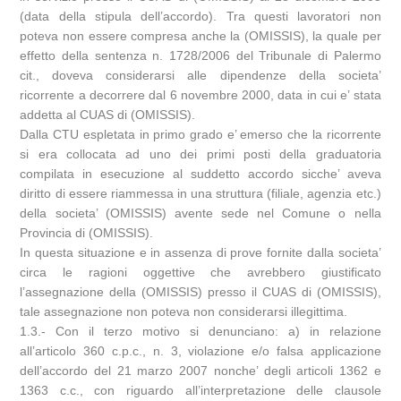
(data della stipula dell’accordo). Tra questi lavoratori non
poteva non essere compresa anche la (OMISSIS), la quale per
effetto della sentenza n. 1728/2006 del Tribunale di Palermo
cit., doveva considerarsi alle dipendenze della societa’
ricorrente a decorrere dal 6 novembre 2000, data in cui e’ stata
addetta al CUAS di (OMISSIS).
Dalla CTU espletata in primo grado e’ emerso che la ricorrente
si era collocata ad uno dei primi posti della graduatoria
compilata in esecuzione al suddetto accordo sicche’ aveva
diritto di essere riammessa in una struttura (filiale, agenzia etc.)
della societa’ (OMISSIS) avente sede nel Comune o nella
Provincia di (OMISSIS).
In questa situazione e in assenza di prove fornite dalla societa’
circa le ragioni oggettive che avrebbero giustificato
l’assegnazione della (OMISSIS) presso il CUAS di (OMISSIS),
tale assegnazione non poteva non considerarsi illegittima.
1.3.- Con il terzo motivo si denunciano: a) in relazione
all’articolo 360 c.p.c., n. 3, violazione e/o falsa applicazione
dell’accordo del 21 marzo 2007 nonche’ degli articoli 1362 e
1363 c.c., con riguardo all’interpretazione delle clausole