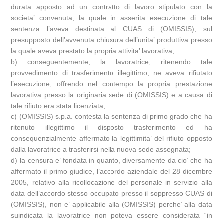
durata apposto ad un contratto di lavoro stipulato con la
societa’ convenuta, la quale in asserita esecuzione di tale
sentenza l’aveva destinata al CUAS di (OMISSIS), sul
presupposto dell’avvenuta chiusura dell’unita’ produttiva presso
la quale aveva prestato la propria attivita’ lavorativa;
b) conseguentemente, la lavoratrice, ritenendo tale
provvedimento di trasferimento illegittimo, ne aveva rifiutato
l’esecuzione, offrendo nel contempo la propria prestazione
lavorativa presso la originaria sede di (OMISSIS) e a causa di
tale rifiuto era stata licenziata;
c) (OMISSIS) s.p.a. contesta la sentenza di primo grado che ha
ritenuto illegittimo il disposto trasferimento ed ha
consequenzialmente affermato la legittimita’ del rifiuto opposto
dalla lavoratrice a trasferirsi nella nuova sede assegnata;
d) la censura e’ fondata in quanto, diversamente da cio’ che ha
affermato il primo giudice, l’accordo aziendale del 28 dicembre
2005, relativo alla ricollocazione del personale in servizio alla
data dell’accordo stesso occupato presso il soppresso CUAS di
(OMISSIS), non e’ applicabile alla (OMISSIS) perche’ alla data
suindicata la lavoratrice non poteva essere considerata “in