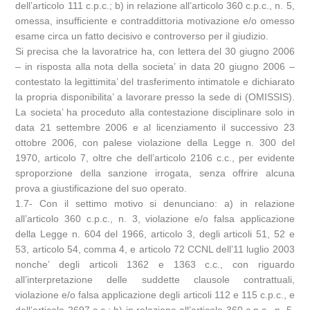
dell’articolo 111 c.p.c.; b) in relazione all’articolo 360 c.p.c., n. 5,
omessa, insufficiente e contraddittoria motivazione e/o omesso
esame circa un fatto decisivo e controverso per il giudizio.
Si precisa che la lavoratrice ha, con lettera del 30 giugno 2006
– in risposta alla nota della societa’ in data 20 giugno 2006 –
contestato la legittimita’ del trasferimento intimatole e dichiarato
la propria disponibilita’ a lavorare presso la sede di (OMISSIS).
La societa’ ha proceduto alla contestazione disciplinare solo in
data 21 settembre 2006 e al licenziamento il successivo 23
ottobre 2006, con palese violazione della Legge n. 300 del
1970, articolo 7, oltre che dell’articolo 2106 c.c., per evidente
sproporzione della sanzione irrogata, senza offrire alcuna
prova a giustificazione del suo operato.
1.7- Con il settimo motivo si denunciano: a) in relazione
all’articolo 360 c.p.c., n. 3, violazione e/o falsa applicazione
della Legge n. 604 del 1966, articolo 3, degli articoli 51, 52 e
53, articolo 54, comma 4, e articolo 72 CCNL dell’11 luglio 2003
nonche’ degli articoli 1362 e 1363 c.c., con riguardo
all’interpretazione delle suddette clausole contrattuali,
violazione e/o falsa applicazione degli articoli 112 e 115 c.p.c., e
dell’articolo 2697 c.c.; b) in relazione all’articolo 360 c.p.c., n. 5,