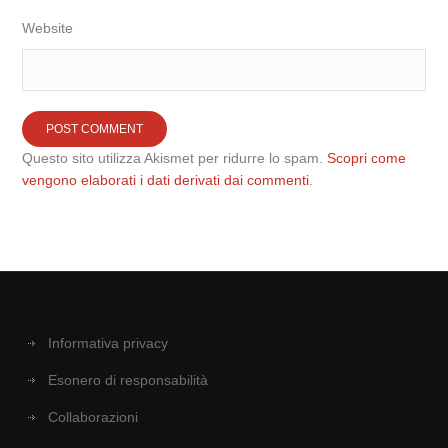
Website
Questo sito utilizza Akismet per ridurre lo spam.
Scopri come
vengono elaborati i dati derivati dai commenti
.
Informativa privacy
Esonero di responsabilità
Collaborazioni