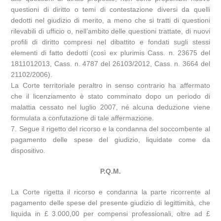
questioni di diritto o temi di contestazione diversi da quelli
dedotti nel giudizio di merito, a meno che si tratti di questioni
rilevabili di ufficio o, nell’ambito delle questioni trattate, di nuovi
profili di diritto compresi nel dibattito e fondati sugli stessi
elementi di fatto dedotti (così ex plurimis Cass. n. 23675 del
1811012013, Cass. n. 4787 del 26103/2012, Cass. n. 3664 del
21102/2006).
La Corte territoriale peraltro in senso contrario ha affermato
che il licenziamento è stato comminato dopo un periodo di
malattia cessato nel luglio 2007, né alcuna deduzione viene
formulata a confutazione di tale affermazione.
7. Segue il rigetto del ricorso e la condanna del soccombente al
pagamento delle spese del giudizio, liquidate come da
dispositivo.
P.Q.M.
La Corte rigetta il ricorso e condanna la parte ricorrente al
pagamento delle spese del presente giudizio di legittimità, che
liquida in £ 3.000,00 per compensi professionali, oltre ad £