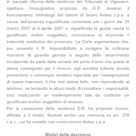
in parziale riforma della sentenza del Tribunale di Vigevano,
rigettava l’impugnativa proposta da D.R. avverso il
licenziamento intimatogli dal datore di lavoro Axitea s.p.a. a
causa dell’assenza ingiustificata contestata per i giorni dal 20
marzo 2007 al 5 aprile 2007 e, riqualificata la giusta causa in
giustificato motivo soggettivo, riconosceva al ricorrente l’
indennità sostitutiva del preavviso. La Corte argomentava che,
pur essendo il R. impossibilitato a svolgere le ordinarie
mansioni di guardia giurata a seguito dello smarrimento
incolpevole da parte della società del porto d’armi che questi le
aveva consegnato per il rinnovo, egli avrebbe tuttavia dovuto
presentarsi o comunque rendersi reperibile per l’assegnazione
di nuove mansioni, il che non aveva fatto, non rispondendo al
telefono, né tentando in alcun modo di contattare i responsabili,
così realizzando un inadempimento tale da costituire un
giustificato motivo soggettivo di recesso.
Per la cassazione della sentenza D.R. ha proposto ricorso,
affidato a 3 motivi, illustrati anche con memoria ex art. 378
c.p.c., cui ha resistito con controricorso Axitea s.p.a
Motivi della decisione