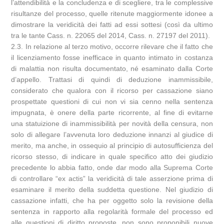
l’attendibilità e la concludenza e di scegliere, tra le complessive
risultanze del processo, quelle ritenute maggiormente idonee a
dimostrare la veridicità dei fatti ad essi sottesi (così da ultimo
tra le tante Cass. n. 22065 del 2014, Cass. n. 27197 del 2011).
2.3. In relazione al terzo motivo, occorre rilevare che il fatto che
il licenziamento fosse inefficace in quanto intimato in costanza
di malattia non risulta documentato, né esaminato dalla Corte
d’appello. Trattasi di quindi di deduzione inammissibile,
considerato che qualora con il ricorso per cassazione siano
prospettate questioni di cui non vi sia cenno nella sentenza
impugnata, è onere della parte ricorrente, al fine di evitarne
una statuizione di inammissibilità per novità della censura, non
solo di allegare l’avvenuta loro deduzione innanzi al giudice di
merito, ma anche, in ossequio al principio di autosufficienza del
ricorso stesso, di indicare in quale specifico atto dei giudizio
precedente lo abbia fatto, onde dar modo alla Suprema Corte
di controllare “ex actis” la veridicità di tale asserzione prima di
esaminare il merito della suddetta questione. Nel giudizio di
cassazione infatti, che ha per oggetto solo la revisione della
sentenza in rapporto alla regolarità formale del processo ed
alle questioni di diritto proposte, non sono proponibili nuove