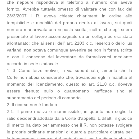
che neppure rispondeva al telefono al numero che aveva
fornito. Avrebbe tuttavia omesso di valutare che con fax del
23/3/2007 il R. aveva chiesto chiarimenti in ordine alle
tempistiche e modalità del proprio rientro al lavoro, sui quali
non era mai arrivata una risposta scritta; inoltre, che egli si era
presentato al lavoro accompagnato da un collega ed era stato
allontanato; che ai sensi dell’ art. 2103 c.c. l’esercizio dello ius
variandi non poteva comunque avvenire se non in forma scritta
e con il consenso del lavoratore da formalizzarsi mediante
accordo in sede sindacale.
1. 3. Come terzo motivo, in via subordinata, lamenta che la
Corte non abbia considerato che, trovandosi egli in malattia al
momento del licenziamento, questo ex art. 2110 c.c. doveva
essere ritenuto nullo o quantomeno inefficace sino al
superamento del periodo di comporto.
2. Il ricorso non è fondato.
2.1. Il primo motivo è inammissibile, in quanto non coglie la
ratio decidendi adottata dalla Corte d’appello. E difatti, il giudice
di merito ha dato per ammesso che il R. non potesse svolgere
le proprie ordinarie mansioni di guardia particolare giurata per
la temporanea assenza del porto d’anni, ma ha ritenuto che, in