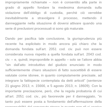
impropriamente richiamate – non è consentito alla parte in
grado di appello fondare la medesima domanda sulla
violazione dell’obbligo di custodia, perchè ciò verrebbe
inevitabilmente a stravolgere il processo, mettendo il
danneggiante nella situazione di doversi attivare quando una
serie di preclusioni processuali si sono già maturate.
Dando per pacifica tale conclusione, la giurisprudenza più
recente ha esplicitato in modo ancora più chiaro che la
domanda fondata sull’art. 2051 cod. civ. può non essere
considerata nuova rispetto a quella fondata sull’art. 2043 cod.
civ. – e, quindi, improponibile in appello – solo se l’attore abbia
“sin dall’atto introduttivo del giudizio enunciato in modo
sufficientemente chiaro situazioni di fatto suscettibili di essere
valutate come idonee, in quanto compiutamente precisate, ad
integrare la fattispecie contemplata da detti articoli” (sentenze
21 giugno 2013, n. 15666, e 5 agosto 2013, n. 18609). Con la
importante precisazione, però, che la regola probatoria di cui
all’art. 2051 cod. civ., più favorevole per il danneggiato, “in
tanto può essere posta a fondamento dell’affermazione della
responsabilità del convenuto stesso in quanto non gli si ascriva