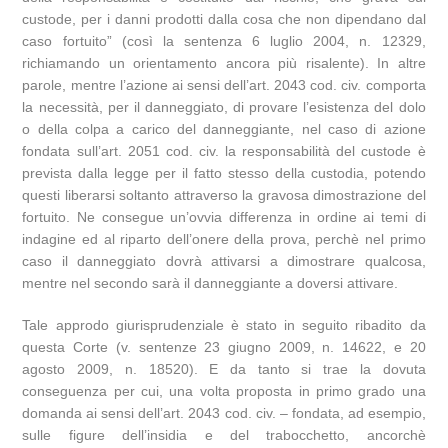
custode, per i danni prodotti dalla cosa che non dipendano dal
caso fortuito” (così la sentenza 6 luglio 2004, n. 12329,
richiamando un orientamento ancora più risalente). In altre
parole, mentre l’azione ai sensi dell’art. 2043 cod. civ. comporta
la necessità, per il danneggiato, di provare l’esistenza del dolo
o della colpa a carico del danneggiante, nel caso di azione
fondata sull’art. 2051 cod. civ. la responsabilità del custode è
prevista dalla legge per il fatto stesso della custodia, potendo
questi liberarsi soltanto attraverso la gravosa dimostrazione del
fortuito. Ne consegue un’ovvia differenza in ordine ai temi di
indagine ed al riparto dell’onere della prova, perchè nel primo
caso il danneggiato dovrà attivarsi a dimostrare qualcosa,
mentre nel secondo sarà il danneggiante a doversi attivare.
Tale approdo giurisprudenziale è stato in seguito ribadito da
questa Corte (v. sentenze 23 giugno 2009, n. 14622, e 20
agosto 2009, n. 18520). E da tanto si trae la dovuta
conseguenza per cui, una volta proposta in primo grado una
domanda ai sensi dell’art. 2043 cod. civ. – fondata, ad esempio,
sulle figure dell’insidia e del trabocchetto, ancorchè