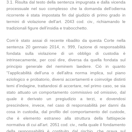
3.1. Risulta dal testo della sentenza impugnata e dalla vicenda
processuale nel suo complesso che la domanda dell’odierna
ricorrente è stata impostata fin dal giudizio di primo grado in
termini di violazione dell’art. 2043 cod. civ., richiamando le
tradizionali figure dell’insidia e trabocchetto.
Com’è stato assai di recente ribadito da questa Corte nella
sentenza 20 gennaio 2014, n. 999, l’azione di responsabilità
fondata sulla violazione di un obbligo di custodia è
intrinsecamente, per così dire, diversa da quella fondata sul
principio generale del neminem laedere. Ciò in quanto
“l’applicabilità dell’una o dell’altra norma implica, sul piano
eziologico e probatorio, diversi accertamenti e coinvolge distinti
temi d’indagine, trattandosi di accertare, nel primo caso, se sia
stato attuato un comportamento commissivo od omissivo, dal
quale è derivato un pregiudizio a terzi, e dovendosi
prescindere, invece, nel caso di responsabilità per danni da
cosa in custodia, dal profilo del comportamento del custode,
che è elemento estraneo alla struttura della fattispecie
normativa di cui all’art. 2051 cod. civ., nella quale il fondamento
della responsabilità è costituito dal rischio, che grava sul