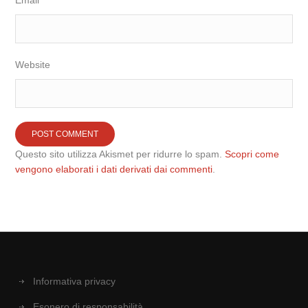
Email
Website
Questo sito utilizza Akismet per ridurre lo spam.
Scopri come
vengono elaborati i dati derivati dai commenti
.
Informativa privacy
Esonero di responsabilità