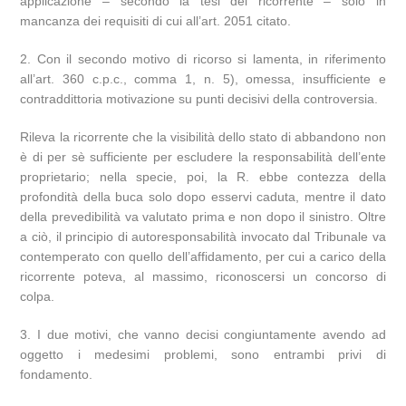
applicazione – secondo la tesi del ricorrente – solo in
mancanza dei requisiti di cui all’art. 2051 citato.
2. Con il secondo motivo di ricorso si lamenta, in riferimento
all’art. 360 c.p.c., comma 1, n. 5), omessa, insufficiente e
contraddittoria motivazione su punti decisivi della controversia.
Rileva la ricorrente che la visibilità dello stato di abbandono non
è di per sè sufficiente per escludere la responsabilità dell’ente
proprietario; nella specie, poi, la R. ebbe contezza della
profondità della buca solo dopo esservi caduta, mentre il dato
della prevedibilità va valutato prima e non dopo il sinistro. Oltre
a ciò, il principio di autoresponsabilità invocato dal Tribunale va
contemperato con quello dell’affidamento, per cui a carico della
ricorrente poteva, al massimo, riconoscersi un concorso di
colpa.
3. I due motivi, che vanno decisi congiuntamente avendo ad
oggetto i medesimi problemi, sono entrambi privi di
fondamento.