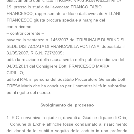
elettivamente domiciliato in ROMA, VIA G.P.DA PALESTRINA
19, presso lo studio dell’avvocato FRANCO FABIO
FRANCESCO, rappresentato e difeso dall’avvocato VILLANI
FRANCESCO giusta procura speciale a margine del
controricorso;
– controricorrente –
avverso la sentenza n. 146/2007 del TRIBUNALE DI BRINDISI
SEDE DISTACCATA DI FRANCAVILLA FONTANA, depositata il
31/05/2007, R.G.N. 727/2005;
udita la relazione della causa svolta nella pubblica udienza del
04/03/2014 dal Consigliere Dott. FRANCESCO MARIA
CIRILLO;
udito il P.M. in persona del Sostituto Procuratore Generale Dott.
FRESA Mario che ha concluso per l’inammissibilità in subordine
per il rigetto del ricorso.
Svolgimento del processo
1. R.C. conveniva in giudizio, davanti al Giudice di pace di Oria,
il Comune di Erchie affinchè fosse condannato al risarcimento
dei danni da lei subiti a seguito della caduta in una profonda