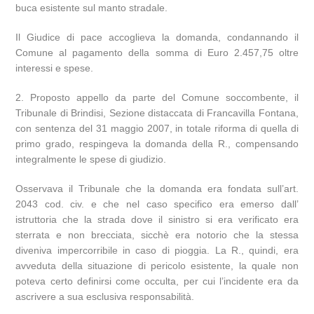
buca esistente sul manto stradale.
Il Giudice di pace accoglieva la domanda, condannando il
Comune al pagamento della somma di Euro 2.457,75 oltre
interessi e spese.
2. Proposto appello da parte del Comune soccombente, il
Tribunale di Brindisi, Sezione distaccata di Francavilla Fontana,
con sentenza del 31 maggio 2007, in totale riforma di quella di
primo grado, respingeva la domanda della R., compensando
integralmente le spese di giudizio.
Osservava il Tribunale che la domanda era fondata sull’art.
2043 cod. civ. e che nel caso specifico era emerso dall’
istruttoria che la strada dove il sinistro si era verificato era
sterrata e non brecciata, sicchè era notorio che la stessa
diveniva impercorribile in caso di pioggia. La R., quindi, era
avveduta della situazione di pericolo esistente, la quale non
poteva certo definirsi come occulta, per cui l’incidente era da
ascrivere a sua esclusiva responsabilità.