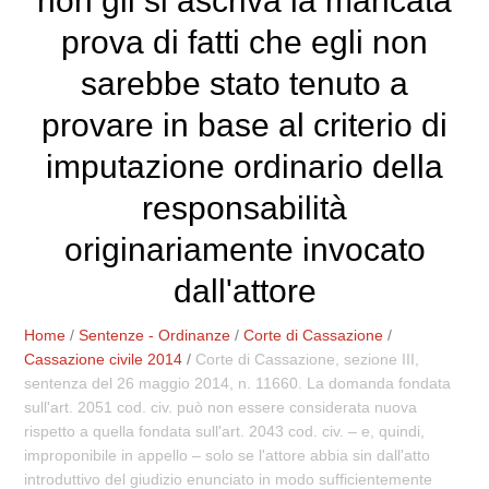
non gli si ascriva la mancata
prova di fatti che egli non
sarebbe stato tenuto a
provare in base al criterio di
imputazione ordinario della
responsabilità
originariamente invocato
dall'attore
Home
/
Sentenze - Ordinanze
/
Corte di Cassazione
/
Cassazione civile 2014
/
Corte di Cassazione, sezione III,
sentenza del 26 maggio 2014, n. 11660. La domanda fondata
sull'art. 2051 cod. civ. può non essere considerata nuova
rispetto a quella fondata sull'art. 2043 cod. civ. – e, quindi,
improponibile in appello – solo se l'attore abbia sin dall'atto
introduttivo del giudizio enunciato in modo sufficientemente