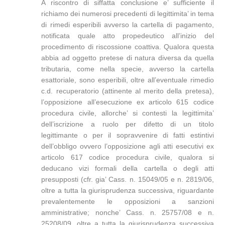
A riscontro di siffatta conclusione e’ sufficiente il
richiamo dei numerosi precedenti di legittimita’ in tema
di rimedi esperibili avverso la cartella di pagamento,
notificata quale atto propedeutico all’inizio del
procedimento di riscossione coattiva. Qualora questa
abbia ad oggetto pretese di natura diversa da quella
tributaria, come nella specie, avverso la cartella
esattoriale, sono esperibili, oltre all’eventuale rimedio
c.d. recuperatorio (attinente al merito della pretesa),
l’opposizione all’esecuzione ex articolo 615 codice
procedura civile, allorche’ si contesti la legittimita’
dell’iscrizione a ruolo per difetto di un titolo
legittimante o per il sopravvenire di fatti estintivi
dell’obbligo ovvero l’opposizione agli atti esecutivi ex
articolo 617 codice procedura civile, qualora si
deducano vizi formali della cartella o degli atti
presupposti (cfr. gia’ Cass. n. 15049/05 e n. 2819/06,
oltre a tutta la giurisprudenza successiva, riguardante
prevalentemente le opposizioni a sanzioni
amministrative; nonche’ Cass. n. 25757/08 e n.
25208/09, oltre a tutta la giurisprudenza successiva