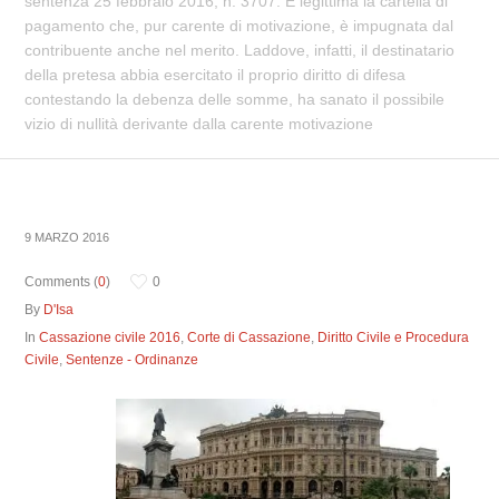
sentenza 25 febbraio 2016, n. 3707. È legittima la cartella di
pagamento che, pur carente di motivazione, è impugnata dal
contribuente anche nel merito. Laddove, infatti, il destinatario
della pretesa abbia esercitato il proprio diritto di difesa
contestando la debenza delle somme, ha sanato il possibile
vizio di nullità derivante dalla carente motivazione
9 MARZO 2016
Comments (
0
)
0
By
D'Isa
In
Cassazione civile 2016
,
Corte di Cassazione
,
Diritto Civile e Procedura
Civile
,
Sentenze - Ordinanze