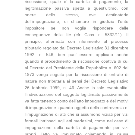
riscossione, quale e’ la cartella di pagamento, la
legittimazione passiva spetta a quest’ultimo, con
onere dello stesso, ove destinatario
dell’impugnazione, di chiamare in giudizio l’ente
impositore se non voglia rispondere delle
conseguenze della lite (cfr. Cass. n. 5832/11). Il
principio, affermato con riferimento al processo
tributario regolato dal Decreto Legislativo 31 dicembre
1992, n. 546, ben puo’ essere applicato anche
quando il procedimento di riscossione coattiva di cui
al Decreto del Presidente della Repubblica n. 602 del
1973 venga seguito per la riscossione di entrate di
natura non tributaria ai sensi del Decreto Legislativo
26 febbraio 1999, n. 46. Anche in tale eventualita’
l’individuazione del soggetto legittimato passivamente
va fatta tenendo conto dell’atto impugnato e dei motivi
di impugnazione: quando oggetto della controversia e’
l’impugnazione di atti che si assumono viziati per vizi
formali intrinseci agli atti medesimi, come nel caso di
impugnazione della cartella di pagamento per vizi
propri, l’atto va impugnato chiamando in causa