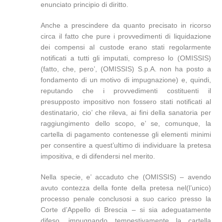
enunciato principio di diritto.
Anche a prescindere da quanto precisato in ricorso
circa il fatto che pure i provvedimenti di liquidazione
dei compensi al custode erano stati regolarmente
notificati a tutti gli imputati, compreso lo (OMISSIS)
(fatto, che, pero’, (OMISSIS) S.p.A. non ha posto a
fondamento di un motivo di impugnazione) e, quindi,
reputando che i provvedimenti costituenti il
presupposto impositivo non fossero stati notificati al
destinatario, cio’ che rileva, ai fini della sanatoria per
raggiungimento dello scopo, e’ se, comunque, la
cartella di pagamento contenesse gli elementi minimi
per consentire a quest’ultimo di individuare la pretesa
impositiva, e di difendersi nel merito.
Nella specie, e’ accaduto che (OMISSIS) – avendo
avuto contezza della fonte della pretesa nel(l’unico)
processo penale conclusosi a suo carico presso la
Corte d’Appello di Brescia – si sia adeguatamente
difeso, impugnando tempestivamente la cartella