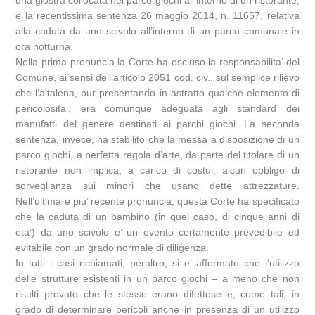
una giostra collocata nel parco giochi all’interno di un ristorante,
e la recentissima sentenza 26 maggio 2014, n. 11657, relativa
alla caduta da uno scivolo all’interno di un parco comunale in
ora notturna.
Nella prima pronuncia la Corte ha escluso la responsabilita’ del
Comune, ai sensi dell’articolo 2051 cod. civ., sul semplice rilievo
che l’altalena, pur presentando in astratto qualche elemento di
pericolosita’, era comunque adeguata agli standard dei
manufatti del genere destinati ai parchi giochi. La seconda
sentenza, invece, ha stabilito che la messa a disposizione di un
parco giochi, a perfetta regola d’arte, da parte del titolare di un
ristorante non implica, a carico di costui, alcun obbligo di
sorveglianza sui minori che usano dette attrezzature.
Nell’ultima e piu’ recente pronuncia, questa Corte ha specificato
che la caduta di un bambino (in quel caso, di cinque anni di
eta’) da uno scivolo e’ un evento certamente prevedibile ed
evitabile con un grado normale di diligenza.
In tutti i casi richiamati, peraltro, si e’ affermato che l’utilizzo
delle strutture esistenti in un parco giochi – a meno che non
risulti provato che le stesse erano difettose e, come tali, in
grado di determinare pericoli anche in presenza di un utilizzo