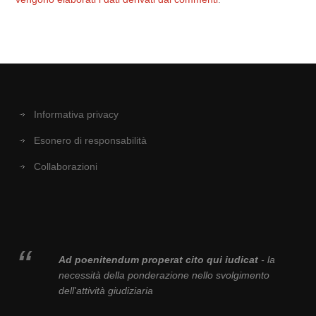
Informativa privacy
Esonero di responsabilità
Collaborazioni
Ad poenitendum properat cito qui iudicat
- la
necessità della ponderazione nello svolgimento
dell'attività giudiziaria