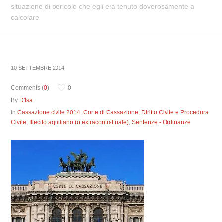
situazione di pericolo che egli era tenuto doverosamente a
calcolare
10 SETTEMBRE 2014
Comments (
0
)
0
By
D'Isa
In
Cassazione civile 2014
,
Corte di Cassazione
,
Diritto Civile e Procedura
Civile
,
Illecito aquiliano (o extracontrattuale)
,
Sentenze - Ordinanze