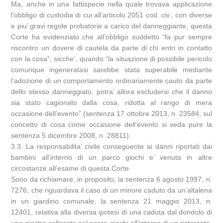
Ma, anche in una fattispecie nella quale trovava applicazione
l’obbligo di custodia di cui all’articolo 2051 cod. civ., con diverse
e piu’ gravi regole probatorie a carico del danneggiante, questa
Corte ha evidenziato che all’obbligo suddetto “fa pur sempre
riscontro un dovere di cautela da parte di chi entri in contatto
con la cosa”; sicche’, quando “la situazione di possibile pericolo
comunque ingeneratasi sarebbe stata superabile mediante
l’adozione di un comportamento ordinariamente cauto da parte
dello stesso danneggiato, potra’ allora escludersi che il danno
sia stato cagionato dalla cosa, ridotta al rango di mera
occasione dell’evento” (sentenza 17 ottobre 2013, n. 23584; sul
concetto di cosa come occasione dell’evento si veda pure la
sentenza 5 dicembre 2008, n. 28811).
3.3. La responsabilita’ civile conseguente ai danni riportati dai
bambini all’interno di un parco giochi e’ venuta in altre
circostanze all’esame di questa Corte.
Sono da richiamare, in proposito, la sentenza 6 agosto 1997, n.
7276, che riguardava il caso di un minore caduto da un’altalena
in un giardino comunale; la sentenza 21 maggio 2013, n.
12401, relativa alla diversa ipotesi di una caduta dal dondolo di