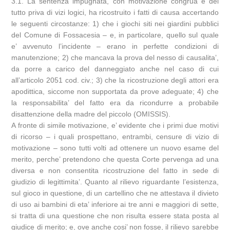
3.1. La sentenza impugnata, con motivazione congrua e del
tutto priva di vizi logici, ha ricostruito i fatti di causa accertando
le seguenti circostanze: 1) che i giochi siti nei giardini pubblici
del Comune di Fossacesia – e, in particolare, quello sul quale
e’ avvenuto l’incidente – erano in perfette condizioni di
manutenzione; 2) che mancava la prova del nesso di causalita’,
da porre a carico del danneggiato anche nel caso di cui
all’articolo 2051 cod. civ.; 3) che la ricostruzione degli attori era
apodittica, siccome non supportata da prove adeguate; 4) che
la responsabilita’ del fatto era da ricondurre a probabile
disattenzione della madre del piccolo (OMISSIS).
A fronte di simile motivazione, e’ evidente che i primi due motivi
di ricorso – i quali prospettano, entrambi, censure di vizio di
motivazione – sono tutti volti ad ottenere un nuovo esame del
merito, perche’ pretendono che questa Corte pervenga ad una
diversa e non consentita ricostruzione del fatto in sede di
giudizio di legittimita’. Quanto al rilievo riguardante l’esistenza,
sul gioco in questione, di un cartellino che ne attestava il divieto
di uso ai bambini di eta’ inferiore ai tre anni e maggiori di sette,
si tratta di una questione che non risulta essere stata posta al
giudice di merito; e, ove anche cosi’ non fosse, il rilievo sarebbe