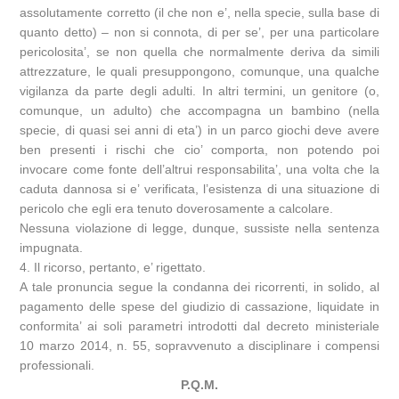
assolutamente corretto (il che non e’, nella specie, sulla base di
quanto detto) – non si connota, di per se’, per una particolare
pericolosita’, se non quella che normalmente deriva da simili
attrezzature, le quali presuppongono, comunque, una qualche
vigilanza da parte degli adulti. In altri termini, un genitore (o,
comunque, un adulto) che accompagna un bambino (nella
specie, di quasi sei anni di eta’) in un parco giochi deve avere
ben presenti i rischi che cio’ comporta, non potendo poi
invocare come fonte dell’altrui responsabilita’, una volta che la
caduta dannosa si e’ verificata, l’esistenza di una situazione di
pericolo che egli era tenuto doverosamente a calcolare.
Nessuna violazione di legge, dunque, sussiste nella sentenza
impugnata.
4. Il ricorso, pertanto, e’ rigettato.
A tale pronuncia segue la condanna dei ricorrenti, in solido, al
pagamento delle spese del giudizio di cassazione, liquidate in
conformita’ ai soli parametri introdotti dal decreto ministeriale
10 marzo 2014, n. 55, sopravvenuto a disciplinare i compensi
professionali.
P.Q.M.