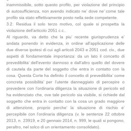
inammissibile, sotto questo profilo, per violazione del principio
di autosufficienza, non avendo indicato ne’ dove ne’ come tale
profilo sia stato effettivamente posto nella sede competente.
3.2. Residua il solo terzo motivo, col quale si prospetta la
violazione dell’articolo 2051 c.c..
Al riguardo, va detto che la piu’ recente giurisprudenza e’
andata ponendo in evidenza, in ordine all’applicazione delle
due diverse ipotesi di cui agli articoli 2043 e 2051 cod. civ., due
aspetti di fondamentale importanza: da un lato il concetto di
prevedibilita’ dell’evento dannoso e dall’altro quello del dovere
di cautela da parte del soggetto che entra in contatto con la
cosa. Questa Corte ha definito il concetto di prevedibilita’ come
concreta possibilita’ per l’utente danneggiato di percepire o
prevedere con l’ordinaria diligenza la situazione di pericolo ed
ha evidenziato che, ove tale pericolo sia visibile, si richiede dal
soggetto che entra in contatto con la cosa un grado maggiore
di attenzione, proprio perche’ la situazione di rischio e’
percepibile con l’ordinaria diligenza (v. le sentenze 22 ottobre
2013, n. 23919, e 20 gennaio 2014, n. 999, le quali si pongono,
peraltro, nel solco di un orientamento consolidato).