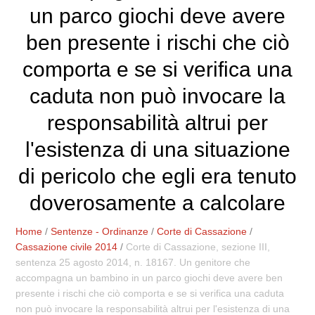
un parco giochi deve avere
ben presente i rischi che ciò
comporta e se si verifica una
caduta non può invocare la
responsabilità altrui per
l'esistenza di una situazione
di pericolo che egli era tenuto
doverosamente a calcolare
Home
/
Sentenze - Ordinanze
/
Corte di Cassazione
/
Cassazione civile 2014
/
Corte di Cassazione, sezione III,
sentenza 25 agosto 2014, n. 18167. Un genitore che
accompagna un bambino in un parco giochi deve avere ben
presente i rischi che ciò comporta e se si verifica una caduta
non può invocare la responsabilità altrui per l'esistenza di una