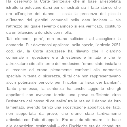
Ha osservato la Corte territoriale che in base all’espletata
istruttoria potevano darsi per dimostrati sia il fatto storico che
era all’origine del danno – ossia la presenza del piccolo
all’interno dei giardini comunali nella data indicata – sia
l’attrezzo sul quale l’evento dannoso si era verificato, costituito
da un bilancino a dondolo con molla.
Tali elementi, pero’, non erano sufficienti ad accogliere la
domanda. Pur dovendosi applicare, nella specie, l’articolo 2051
cod. civ., la Corte abruzzese ha rilevato che il giardino
comunale in questione era di estensione limitata e che le
attrezzature site all’interno del medesimo “erano state installate
di recente ed erano pienamente conformi alla normativa
speciale in tema di sicurezza, di tal che non rappresentavano
alcun potenziale pericolo per l’incolumita’ fisica dei bambini”.
Tanto premesso, la sentenza ha anche aggiunto che gli
appellanti non avevano fornito una prova sufficiente circa
l’esistenza del nesso di causalita’ tra la res ed il danno da loro
lamentato, avendo fornito una ricostruzione apodittica dei fatti,
non supportata da prove, che erano state tardivamente
articolate con l’atto di appello. Era anzi da affermare – in base
alle deposizioni testimoniali – che l’incidente era da ricondurre