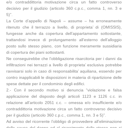
e/o contraddittoria motivazione circa un fatto controverso
decisivo per il giudizio (articolo 360 c.p.c., comma 1, nn. 3 e
5)”.
La Corte d’appello di Napoli – assume – ha erroneamente
ritenuto che il terrazzo a livello, di proprieta’ di (OMISSIS),
fungesse anche da copertura dell’appartamento sottostante,
trattandosi invece di prolungamento all’esterno dell’alloggio
posto sullo stesso piano, con funzione meramente sussidiaria
di copertura dei piani sottostanti.
Ne conseguirebbe che l’obbligazione risarcitoria per i danni da
infiltrazioni nei terrazzi a livello di proprieta’ esclusiva potrebbe
ravvisarsi solo in caso di responsabilita’ aquiliana, essendo per
contro inapplicabili le disposizioni in materia di ripartizione delle
spese dettate per il condominio degli edifici.
2.- Con il secondo motivo si denuncia “violazione e falsa
applicazione del disposto degli articoli 1123 e 1126 c.c. in
relazione all’articolo 2051 c.c. – omessa e/o insufficiente e/o
contraddittoria motivazione circa un fatto controverso decisivo
per il giudizio (articolo 360 c.p.c., comma 1, nn. 3 e 5)”.
Ad avviso del ricorrente l’obbligo di provvedere all’eliminazione
delle cause del danno ed al risarcimento dello stesso non si