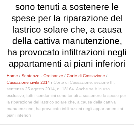
sono tenuti a sostenere le
spese per la riparazione del
lastrico solare che, a causa
della cattiva manutenzione,
ha provocato infiltrazioni negli
appartamenti ai piani inferiori
Home
/
Sentenze - Ordinanze
/
Corte di Cassazione
/
Cassazione civile 2014
/
Corte di Cassazione, sezione III,
sentenza 25 agosto 2014, n. 18164. Anche se è in uso
esclusivo, tutti i condomini sono tenuti a sostenere le spese per
la riparazione del lastrico solare che, a causa della cattiva
manutenzione, ha provocato infiltrazioni negli appartamenti ai
piani inferiori