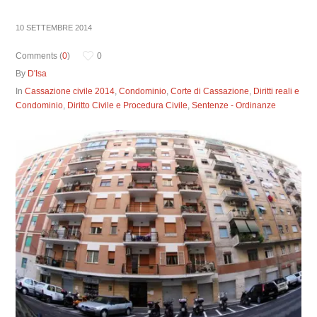
10 SETTEMBRE 2014
Comments (
0
)
0
By
D'Isa
In
Cassazione civile 2014
,
Condominio
,
Corte di Cassazione
,
Diritti reali e
Condominio
,
Diritto Civile e Procedura Civile
,
Sentenze - Ordinanze