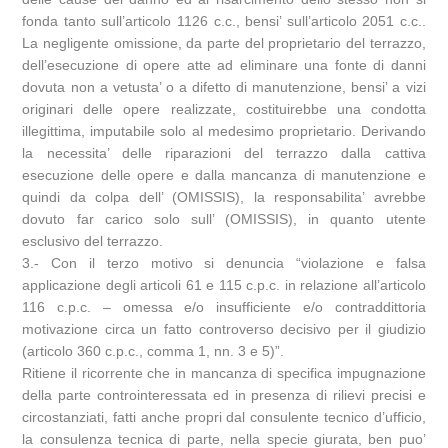
fonda tanto sull’articolo 1126 c.c., bensi’ sull’articolo 2051 c.c..
La negligente omissione, da parte del proprietario del terrazzo,
dell’esecuzione di opere atte ad eliminare una fonte di danni
dovuta non a vetusta’ o a difetto di manutenzione, bensi’ a vizi
originari delle opere realizzate, costituirebbe una condotta
illegittima, imputabile solo al medesimo proprietario. Derivando
la necessita’ delle riparazioni del terrazzo dalla cattiva
esecuzione delle opere e dalla mancanza di manutenzione e
quindi da colpa dell’ (OMISSIS), la responsabilita’ avrebbe
dovuto far carico solo sull’ (OMISSIS), in quanto utente
esclusivo del terrazzo.
3.- Con il terzo motivo si denuncia “violazione e falsa
applicazione degli articoli 61 e 115 c.p.c. in relazione all’articolo
116 c.p.c. – omessa e/o insufficiente e/o contraddittoria
motivazione circa un fatto controverso decisivo per il giudizio
(articolo 360 c.p.c., comma 1, nn. 3 e 5)”.
Ritiene il ricorrente che in mancanza di specifica impugnazione
della parte controinteressata ed in presenza di rilievi precisi e
circostanziati, fatti anche propri dal consulente tecnico d’ufficio,
la consulenza tecnica di parte, nella specie giurata, ben puo’