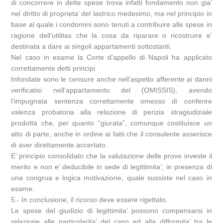
di concorrere in dette spese trova infatti fondamento non gia’
nel diritto di proprieta’ del lastrico medesimo, ma nel principio in
base al quale i condomini sono tenuti a contribuire alle spese in
ragione dell’utilitas che la cosa da riparare o ricostruire e’
destinata a dare ai singoli appartamenti sottostanti.
Nel caso in esame la Corte d’appello di Napoli ha applicato
correttamente detti principi.
Infondate sono le censure anche nell’aspetto afferente ai danni
verificatisi nell’appartamento del (OMISSIS), avendo
l’impugnata sentenza correttamente omesso di conferire
valenza probatoria alla relazione di perizia stragiudiziale
prodotta che, per quanto “giurata”, comunque costituisce un
atto di parte, anche in ordine ai fatti che il consulente asserisce
di aver direttamente accertato.
E’ principio consolidato che la valutazione delle prove investe il
merito e non e’ deducibile in sede di legittimita’, in presenza di
una congrua e logica motivazione, quale sussiste nel caso in
esame.
5.- In conclusione, il ricorso deve essere rigettato.
Le spese del giudizio di legittimita’ possono compensarsi in
relazione alle particolarita’ del caso ed alla difformita’ tra le