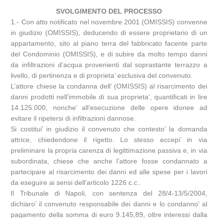
SVOLGIMENTO DEL PROCESSO
1.- Con atto notificato nel novembre 2001 (OMISSIS) convenne
in giudizio (OMISSIS), deducendo di essere proprietario di un
appartamento, sito al piano terra del fabbricato facente parte
del Condominio (OMISSIS), e di subire da molto tempo danni
da infiltrazioni d’acqua provenienti dal soprastante terrazzo a
livello, di pertinenza e di proprieta’ esclusiva del convenuto.
L’attore chiese la condanna dell’ (OMISSIS) al risarcimento dei
danni prodotti nell’immobile di sua proprieta’, quantificati in lire
14.125.000, nonche’ all’esecuzione delle opere idonee ad
evitare il ripetersi di infiltrazioni dannose.
Si costitui’ in giudizio il convenuto che contesto’ la domanda
attrice, chiedendone il rigetto. Lo stesso eccepi’ in via
preliminare la propria carenza di legittimazione passiva e, in via
subordinata, chiese che anche l’attore fosse condannato a
partecipare al risarcimento dei danni ed alle spese per i lavori
da eseguire ai sensi dell’articolo 1226 c.c..
Il Tribunale di Napoli, con sentenza del 28/4-13/5/2004,
dichiaro’ il convenuto responsabile dei danni e lo condanno’ al
pagamento della somma di euro 9.145,89, oltre interessi dalla