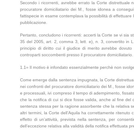
Secondo i ricorrenti, avrebbe errato la Corte distrettuale n
procuratore domiciliatario dei M., fosse idonea a conseguire 
fattispecie in esame contemplava la possibilità di effettuare 
pubblicazione.
Pertanto, concludono i ricorrenti: accerti la Corte se vi sia s
35 del 2005, art. 2, comma 3, lett. e), n. 3, convertito in L
principio di diritto cui il giudice di merito avrebbe dovuto
controparti soccombenti presso il procuratore domiciliatario.
1.1= Il motivo è infondato essenzialmente perchè non svolge a
Come emerge dalla sentenza impugnata, la Corte distrettuale
nei confronti del procuratore domiciliatario dei M., fosse ido
e processuali, ivi compreso il tempo di adempimento, fissato 
che la notifica di cui si dice fosse valida, anche al fine de
sentenza stessa per la ragione assorbente che la relativa sen
altri termini, la Corte dell’Aquila ha correttamente ritenuto
effetto di un’attività, prevista nella sentenza, per conse
dell’eccezione relativa alla validità della notifica effettuata p