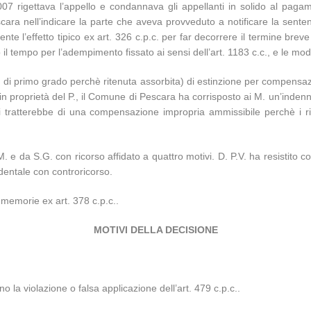
007 rigettava l’appello e condannava gli appellanti in solido al paga
escara nell’indicare la parte che aveva provveduto a notificare la sen
te l’effetto tipico ex art. 326 c.p.c. per far decorrere il termine bre
o il tempo per l’adempimento fissato ai sensi dell’art. 1183 c.c., e le m
 di primo grado perchè ritenuta assorbita) di estinzione per compensazio
in proprietà del P., il Comune di Pescara ha corrisposto ai M. un’inde
i tratterebbe di una compensazione impropria ammissibile perchè i risp
. e da S.G. con ricorso affidato a quattro motivi. D. P.V. ha resistito 
cidentale con controricorso.
 memorie ex art. 378 c.p.c..
MOTIVI DELLA DECISIONE
no la violazione o falsa applicazione dell’art. 479 c.p.c..