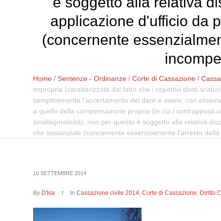
è soggetto alla relativa di
applicazione d'ufficio da 
(concernente essenzialmente
incompen
Home
/
Sentenze - Ordinanze
/
Corte di Cassazione
/
Cassaz
impropria (caratterizzata dal fatto che i rispettivi diritti sc
semplicemente l'accertamento del dare e avere, con elisione 
a quello della compensazione propria (in cui i contrapposti cr
sinallagmaticità), non per questo è soggetto alla relativa disc
che sostanziale (concernente essenzialmente l'arresto della p
10 SETTEMBRE 2014
By
D'Isa
In
Cassazione civile 2014
,
Corte di Cassazione
,
Diritto 