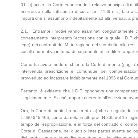
b) accerti la Corte enunciando il relativo principio di di
ricorrenza della fattispecie di cui all’art. 1189 c.c., tale
importi che si assumono indebitamente ad altri versati, a pres
2.1.= Entrambi i motivi vanno esaminati congiuntamente co
correttamente interpretato l’eccezione con la quale il D.P. 
lege) nei confronti dei M. in ragione del suo diritto alla res
cui alla normativa in tema di pagamento al creditore apparente
Come ha avuto modo di chiarire la Corte di merito (pag. 7 del
intervenuta prescrizione e, comunque, per compensazione 
provveduto ad incassare indebitamente nel 1996 dal Comune d
Pertanto, è evidente che il D.P. opponeva una compensazio
illegittimamente. Sicchè, appare coerente all’eccezione avanzat
Ora, la Corte di merito ha accertato: a) che a seguito dell’
1.880.945.466, come da nota in atti prot. N.235 del 15 luglio
tempo dell’espropriazione, e in forza del contratto di compra
Corte di Cassazione, nel giudizio inter partes avente ad ogg
dichiarato coperta da giudicato e, dunque, definitivamente a