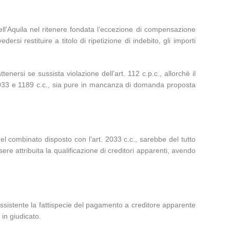
dell’Aquila nel ritenere fondata l’eccezione di compensazione
ersi restituire a titolo di ripetizione di indebito, gli importi
.
tenersi se sussista violazione dell’art. 112 c.p.c., allorchè il
t. 2033 e 1189 c.c., sia pure in mancanza di domanda proposta
 nel combinato disposto con l’art. 2033 c.c., sarebbe del tutto
ere attribuita la qualificazione di creditori apparenti, avendo
 sussistente la fattispecie del pagamento a creditore apparente
 in giudicato.