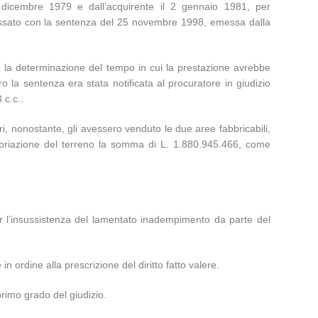
11 dicembre 1979 e dall’acquirente il 2 gennaio 1981, per
issato con la sentenza del 25 novembre 1998, emessa dalla
anto la determinazione del tempo in cui la prestazione avrebbe
 la sentenza era stata notificata al procuratore in giudizio
 c.c..
i, nonostante, gli avessero venduto le due aree fabbricabili,
priazione del terreno la somma di L. 1.880.945.466, come
er l’insussistenza del lamentato inadempimento da parte del
 ordine alla prescrizione del diritto fatto valere.
primo grado del giudizio.