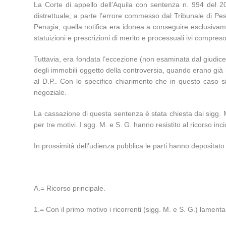
La Corte di appello dell’Aquila con sentenza n. 994 del 2
distrettuale, a parte l’errore commesso dal Tribunale di P
Perugia, quella notifica era idonea a conseguire esclusivamen
statuizioni e prescrizioni di merito e processuali ivi compres
Tuttavia, era fondata l’eccezione (non esaminata dal giudice
degli immobili oggetto della controversia, quando erano già 
al D.P.. Con lo specifico chiarimento che in questo caso s
negoziale.
La cassazione di questa sentenza è stata chiesta dai sigg. M
per tre motivi. I sgg. M. e S. G. hanno resistito al ricorso in
In prossimità dell’udienza pubblica le parti hanno depositato
A.= Ricorso principale.
1.= Con il primo motivo i ricorrenti (sigg. M. e S. G.) lamenta