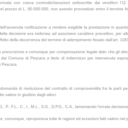
 privata con coeva controdichiarazioni sottoscritte dai venditori l’
el prezzo di L. 80.000.000, non avendo provveduto entro il termine f
tà dell’avvenuta notificazione a rendere esigibile la prestazione in qu
lla decisione era inidonea ad assumere carattere precettivo, per altro
effetto della decorrenza del termine di adempimento fissato dall’art. 1183
ta prescrizione e comunque per compensazione legale dato che gli attor
dal Comune di Pescara a titolo di indennizzo per intervenuta espro
i Pescara.
 domanda di risoluzione del contratto di compravendita fra le parti p
o valere in giudizio dagli attori.
, F.L., C., I., M.L., S.G., D.P.G., C.A., lamentando l’errata decisione in
 e, comunque, riproponeva tutte le ragioni ed eccezioni fatti valere nel 