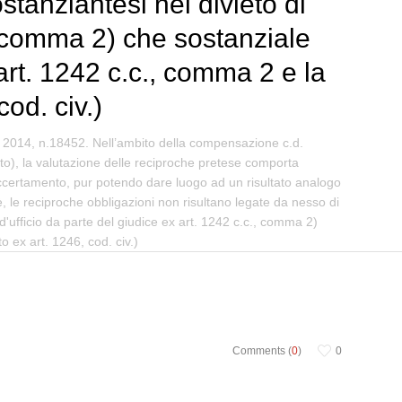
ostanziantesi nel divieto di
., comma 2) che sostanziale
art. 1242 c.c., comma 2 e la
od. civ.)
o 2014, n.18452. Nell’ambito della compensazione c.d.
ebito), la valutazione delle reciproche pretese comporta
 accertamento, pur potendo dare luogo ad un risultato analogo
oè, le reciproche obbligazioni non risultano legate da nesso di
 d'ufficio da parte del giudice ex art. 1242 c.c., comma 2)
 ex art. 1246, cod. civ.)
Comments (
0
)
0