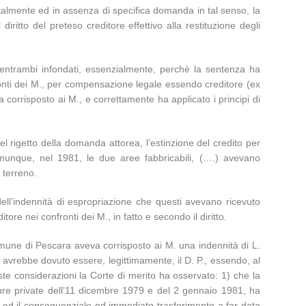
dentalmente ed in assenza di specifica domanda in tal senso, la
ritto del preteso creditore effettivo alla restituzione degli
 entrambi infondati, essenzialmente, perchè la sentenza ha
fronti dei M., per compensazione legale essendo creditore (ex
a corrisposto ai M., e correttamente ha applicato i principi di
el rigetto della domanda attorea, l’estinzione del credito per
omunque, nel 1981, le due aree fabbricabili, (….) avevano
 terreno.
ll’indennità di espropriazione che questi avevano ricevuto
ore nei confronti dei M., in fatto e secondo il diritto.
Comune di Pescara aveva corrisposto ai M. una indennità di L.
à avrebbe dovuto essere, legittimamente, il D. P., essendo, al
este considerazioni la Corte di merito ha osservato: 1) che la
itture private dell’11 dicembre 1979 e del 2 gennaio 1981, ha
ta ed il consequenziale ed immediato trasferimento a far data