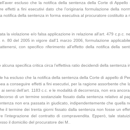
ell’aver escluso che la notifica della sentenza della Corte di Appello 
effetti a fini esecutivi dato che l’originaria formulazione della norma
la notifica della sentenza in forma esecutiva al procuratore costituito a
tata la violazione e/o falsa applicazione in relazione all’art. 479 c.p.c. 
. n. 80 del 2005 in vigore dall’1 marzo 2006, formulazione applicabile a
 attenersi, con specifico riferimento all’effetto della notifica della s
lcuna specifica critica circa l’effettiva ratio decidendi della sentenza
 ha escluso che la notifica della sentenza della Corte di appello di Pe
nea a conseguire effetti a fini esecutivi, per la ragione assorbente che la
ai sensi dell’art. 1183 c.c. e le modalità di decorrenza, non era ancora
l decorso di un termine sostanziale fissato dalla sentenza relativo al 
tenza non era passata in giudicato, indipendentemente che quella notific
 che il termine dei trenta giorni fissato dalla sentenza non fosse un ef
ntire l’integrazione del contratto di compravendita. Epperò, tale stat
resso il domicilio del procuratore dei M..