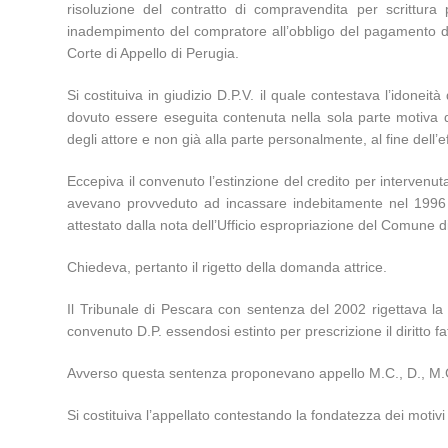
risoluzione del contratto di compravendita per scrittura
inadempimento del compratore all’obbligo del pagamento d
Corte di Appello di Perugia.
Si costituiva in giudizio D.P.V. il quale contestava l’idonei
dovuto essere eseguita contenuta nella sola parte motiva de
degli attore e non già alla parte personalmente, al fine dell’
Eccepiva il convenuto l’estinzione del credito per intervenu
avevano provveduto ad incassare indebitamente nel 1996 
attestato dalla nota dell’Ufficio espropriazione del Comune d
Chiedeva, pertanto il rigetto della domanda attrice.
Il Tribunale di Pescara con sentenza del 2002 rigettava la
convenuto D.P. essendosi estinto per prescrizione il diritto fatt
Avverso questa sentenza proponevano appello M.C., D., M.G., P.
Si costituiva l’appellato contestando la fondatezza dei motivi