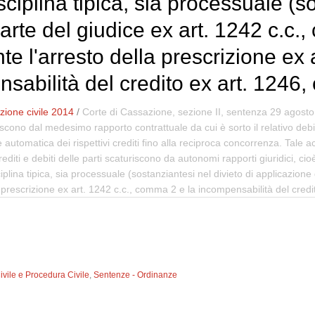
sciplina tipica, sia processuale (s
parte del giudice ex art. 1242 c.c
 l'arresto della prescrizione ex 
sabilità del credito ex art. 1246, c
ione civile 2014
/
Corte di Cassazione, sezione II, sentenza 29 agost
aturiscono dal medesimo rapporto contrattuale da cui è sorto il relativo d
automatica dei rispettivi crediti fino alla reciproca concorrenza. Tale
editi e debiti delle parti scaturiscono da autonomi rapporti giuridici, ci
iplina tipica, sia processuale (sostanziantesi nel divieto di applicazione
rescrizione ex art. 1242 c.c., comma 2 e la incompensabilità del credito
Civile e Procedura Civile
,
Sentenze - Ordinanze