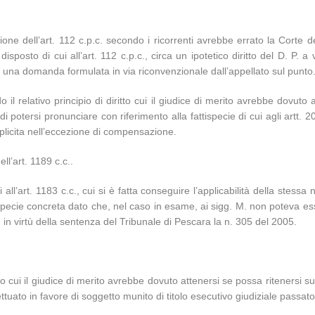
ione dell’art. 112 c.p.c. secondo i ricorrenti avrebbe errato la Corte 
osto di cui all’art. 112 c.p.c., circa un ipotetico diritto del D. P. a ved
i una domanda formulata in via riconvenzionale dall’appellato sul punto
il relativo principio di diritto cui il giudice di merito avrebbe dovuto at
i potersi pronunciare con riferimento alla fattispecie di cui agli art
mplicita nell’eccezione di compensazione.
ll’art. 1189 c.c..
 all’art. 1183 c.c., cui si è fatta conseguire l’applicabilità della stessa
ttispecie concreta dato che, nel caso in esame, ai sigg. M. non poteva ess
in virtù della sentenza del Tribunale di Pescara la n. 305 del 2005.
ritto cui il giudice di merito avrebbe dovuto attenersi se possa ritenersi
ffettuato in favore di soggetto munito di titolo esecutivo giudiziale passato