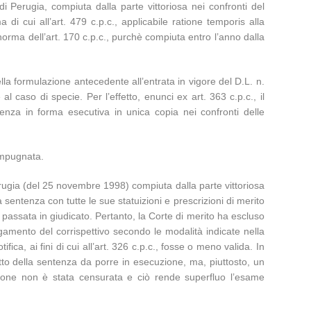
di Perugia, compiuta dalla parte vittoriosa nei confronti del
 di cui all’art. 479 c.p.c., applicabile ratione temporis alla
 norma dell’art. 170 c.p.c., purchè compiuta entro l’anno dalla
nella formulazione antecedente all’entrata in vigore del D.L. n.
l caso di specie. Per l’effetto, enunci ex art. 363 c.p.c., il
entenza in forma esecutiva in unica copia nei confronti delle
 impugnata.
rugia (del 25 novembre 1998) compiuta dalla parte vittoriosa
 sentenza con tutte le sue statuizioni e prescrizioni di merito
 passata in giudicato. Pertanto, la Corte di merito ha escluso
pagamento del corrispettivo secondo le modalità indicate nella
a, ai fini di cui all’art. 326 c.p.c., fosse o meno valida. In
fetto della sentenza da porre in esecuzione, ma, piuttosto, un
uizione non è stata censurata e ciò rende superfluo l’esame