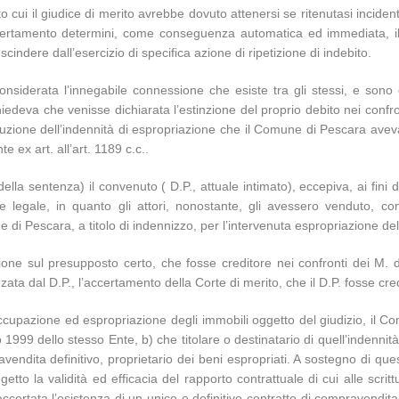
ritto cui il giudice di merito avrebbe dovuto attenersi se ritenutasi inci
 accertamento determini, come conseguenza automatica ed immediata, il di
cindere dall’esercizio di specifica azione di ripetizione di indebito.
nsiderata l’innegabile connessione che esiste tra gli stessi, e sono
chiedeva che venisse dichiarata l’estinzione del proprio debito nei con
tituzione dell’indennità di espropriazione che il Comune di Pescara avev
 ex art. all’art. 1189 c.c..
la sentenza) il convenuto ( D.P., attuale intimato), eccepiva, ai fini d
legale, in quanto gli attori, nonostante, gli avessero venduto, c
i Pescara, a titolo di indennizzo, per l’intervenuta espropriazione del
ne sul presupposto certo, che fosse creditore nei confronti dei M. de
a dal D.P., l’accertamento della Corte di merito, che il D.P. fosse credit
occupazione ed espropriazione degli immobili oggetto del giudizio, il 
 1999 dello stesso Ente, b) che titolare o destinatario di quell’indennit
vendita definitivo, proprietario dei beni espropriati. A sostegno di qu
etto la validità ed efficacia del rapporto contrattuale di cui alle scr
ccertata l’esistenza di un unico e definitivo contratto di compravendi