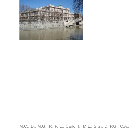
M.C., D., M.G., P., F. L., Carlo, I., M.L., S.G., D. P.G., C.A