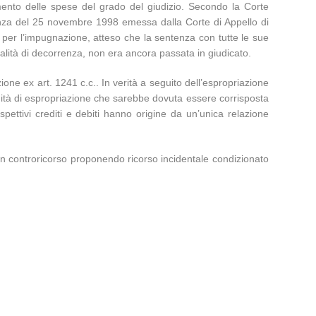
mento delle spese del grado del giudizio. Secondo la Corte
tenza del 25 novembre 1998 emessa dalla Corte di Appello di
ve per l’impugnazione, atteso che la sentenza con tutte le sue
odalità di decorrenza, non era ancora passata in giudicato.
ne ex art. 1241 c.c.. In verità a seguito dell’espropriazione
nnità di espropriazione che sarebbe dovuta essere corrisposta
ettivi crediti e debiti hanno origine da un’unica relazione
con controricorso proponendo ricorso incidentale condizionato