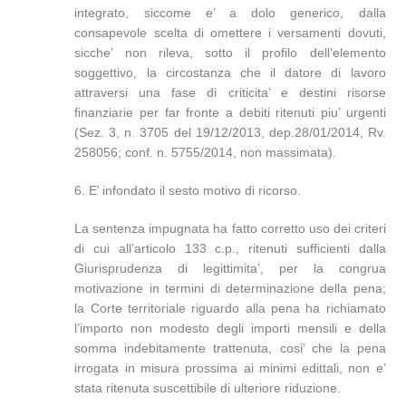
integrato, siccome e’ a dolo generico, dalla
consapevole scelta di omettere i versamenti dovuti,
sicche’ non rileva, sotto il profilo dell’elemento
soggettivo, la circostanza che il datore di lavoro
attraversi una fase di criticita’ e destini risorse
finanziarie per far fronte a debiti ritenuti piu’ urgenti
(Sez. 3, n. 3705 del 19/12/2013, dep.28/01/2014, Rv.
258056; conf. n. 5755/2014, non massimata).
6. E’ infondato il sesto motivo di ricorso.
La sentenza impugnata ha fatto corretto uso dei criteri
di cui all’articolo 133 c.p., ritenuti sufficienti dalla
Giurisprudenza di legittimita’, per la congrua
motivazione in termini di determinazione della pena;
la Corte territoriale riguardo alla pena ha richiamato
l’importo non modesto degli importi mensili e della
somma indebitamente trattenuta, cosi’ che la pena
irrogata in misura prossima ai minimi edittali, non e’
stata ritenuta suscettibile di ulteriore riduzione.