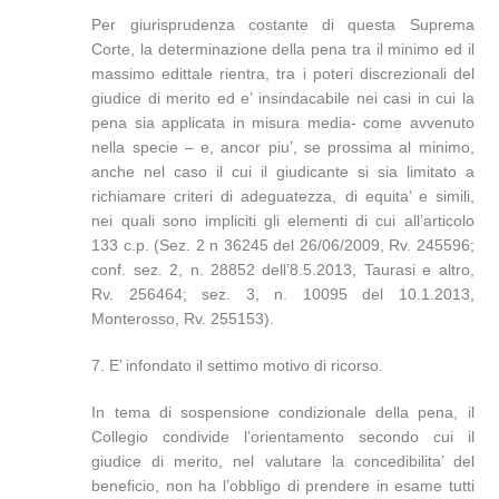
Per giurisprudenza costante di questa Suprema
Corte, la determinazione della pena tra il minimo ed il
massimo edittale rientra, tra i poteri discrezionali del
giudice di merito ed e’ insindacabile nei casi in cui la
pena sia applicata in misura media- come avvenuto
nella specie – e, ancor piu’, se prossima al minimo,
anche nel caso il cui il giudicante si sia limitato a
richiamare criteri di adeguatezza, di equita’ e simili,
nei quali sono impliciti gli elementi di cui all’articolo
133 c.p. (Sez. 2 n 36245 del 26/06/2009, Rv. 245596;
conf. sez. 2, n. 28852 dell’8.5.2013, Taurasi e altro,
Rv. 256464; sez. 3, n. 10095 del 10.1.2013,
Monterosso, Rv. 255153).
7. E’ infondato il settimo motivo di ricorso.
In tema di sospensione condizionale della pena, il
Collegio condivide l’orientamento secondo cui il
giudice di merito, nel valutare la concedibilita’ del
beneficio, non ha l’obbligo di prendere in esame tutti