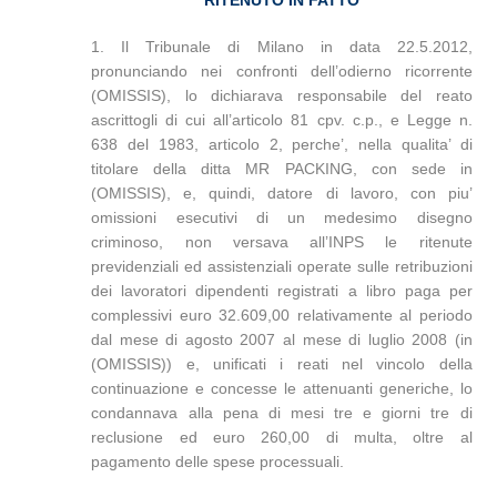
RITENUTO IN FATTO
1. Il Tribunale di Milano in data 22.5.2012,
pronunciando nei confronti dell’odierno ricorrente
(OMISSIS), lo dichiarava responsabile del reato
ascrittogli di cui all’articolo 81 cpv. c.p., e Legge n.
638 del 1983, articolo 2, perche’, nella qualita’ di
titolare della ditta MR PACKING, con sede in
(OMISSIS), e, quindi, datore di lavoro, con piu’
omissioni esecutivi di un medesimo disegno
criminoso, non versava all’INPS le ritenute
previdenziali ed assistenziali operate sulle retribuzioni
dei lavoratori dipendenti registrati a libro paga per
complessivi euro 32.609,00 relativamente al periodo
dal mese di agosto 2007 al mese di luglio 2008 (in
(OMISSIS)) e, unificati i reati nel vincolo della
continuazione e concesse le attenuanti generiche, lo
condannava alla pena di mesi tre e giorni tre di
reclusione ed euro 260,00 di multa, oltre al
pagamento delle spese processuali.