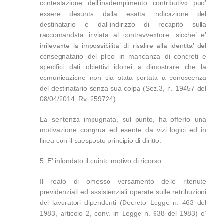
contestazione dell’inadempimento contributivo puo’
essere desunta dalla esatta indicazione del
destinatario e dall’indirizzo di recapito sulla
raccomandata inviata al contravventore, sicche’ e’
irrilevante la impossibilita’ di risalire alla identita’ del
consegnatario del plico in mancanza di concreti e
specifici dati obiettivi idonei a dimostrare che la
comunicazione non sia stata portata a conoscenza
del destinatario senza sua colpa (Sez.3, n. 19457 del
08/04/2014, Rv. 259724).
La sentenza impugnata, sul punto, ha offerto una
motivazione congrua ed esente da vizi logici ed in
linea con il suesposto principio di diritto.
5. E’ infondato il quinto motivo di ricorso.
Il reato di omesso versamento delle ritenute
previdenziali ed assistenziali operate sulle retribuzioni
dei lavoratori dipendenti (Decreto Legge n. 463 del
1983, articolo 2, conv. in Legge n. 638 del 1983) e’