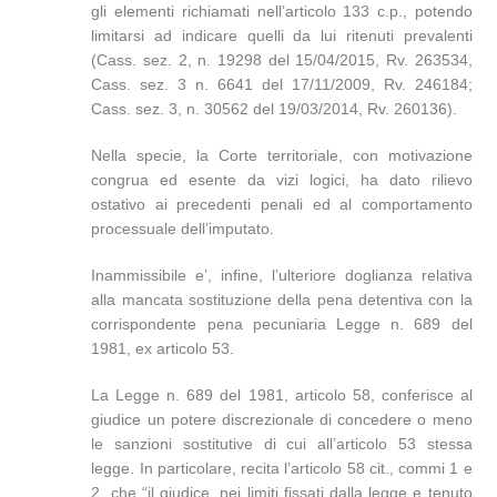
gli elementi richiamati nell’articolo 133 c.p., potendo
limitarsi ad indicare quelli da lui ritenuti prevalenti
(Cass. sez. 2, n. 19298 del 15/04/2015, Rv. 263534,
Cass. sez. 3 n. 6641 del 17/11/2009, Rv. 246184;
Cass. sez. 3, n. 30562 del 19/03/2014, Rv. 260136).
Nella specie, la Corte territoriale, con motivazione
congrua ed esente da vizi logici, ha dato rilievo
ostativo ai precedenti penali ed al comportamento
processuale dell’imputato.
Inammissibile e’, infine, l’ulteriore doglianza relativa
alla mancata sostituzione della pena detentiva con la
corrispondente pena pecuniaria Legge n. 689 del
1981, ex articolo 53.
La Legge n. 689 del 1981, articolo 58, conferisce al
giudice un potere discrezionale di concedere o meno
le sanzioni sostitutive di cui all’articolo 53 stessa
legge. In particolare, recita l’articolo 58 cit., commi 1 e
2, che “il giudice, nei limiti fissati dalla legge e tenuto