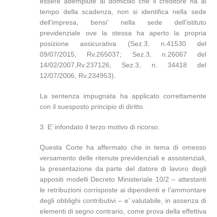
essere adempiute al domicilio che il creditore ha al
tempo della scadenza, non si identifica nella sede
dell’impresa, bensi’ nella sede dell’istituto
previdenziale ove la stessa ha aperto la propria
posizione assicurativa (Sez.3, n.41530 del
09/07/2015, Rv.265037; Sez.3, n.26067 del
14/02/2007,Rv.237126; Sez.3, n. 34418 del
12/07/2006, Rv.234953).
La sentenza impugnata ha applicato correttamente
con il suesposto principio di diritto.
3. E’ infondato il terzo motivo di ricorso.
Questa Corte ha affermato che in tema di omesso
versamento delle ritenute previdenziali e assistenziali,
la presentazione da parte del datore di lavoro degli
appositi modelli Decreto Ministeriale 10/2 – attestanti
le retribuzioni corrisposte ai dipendenti e l’ammontare
degli obblighi contributivi – e’ valutabile, in assenza di
elementi di segno contrario, come prova della effettiva