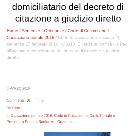
domiciliatario del decreto di
citazione a giudizio diretto
Home
/
Sentenze - Ordinanze
/
Corte di Cassazione
/
Cassazione penale 2016
/
Corte di Cassazione, sezione III,
sentenza 15 febbraio 2016, n. 6118. È valida la notifica via Pec
all’avvocato domiciliatario del decreto di citazione a giudizio
diretto
8 MARZO 2016
Comments (
0
)
0
By
D'Isa
In
Cassazione penale 2016
,
Corte di Cassazione
,
Diritto Penale e
Procedura Penale
,
Sentenze - Ordinanze