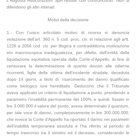
L’Augusta Assicurazioni SpA resiste con controricorso. Non si
difendono gli altri intimati.
Motivi della decisione
1.- Con l’unico articolato motivo di ricorso si denuncia
violazione dell’art. 360 n. 5 cod. proc. civ. in relazione agli artt.
1226 e 2056 cod. civ. per illogica e contraddittoria motivazione
e/o macroscopica inadeguatezza, per difetto, dell’entità della
liquidazione equitativa operata dalla Corte d’Appello, al fine di
censurare la determinazione di quanto dovuto alle odierne
ricorrenti, figlie della vittima dell’incidente stradale, deceduta
dopo 14 giorni, a titolo di. risarcimento del danno qualificato
come biologico iure hereditatis. Deducono che il Tribunale
aveva applicato un criterio di liquidazione a punto, prendendo a
parametro l’invalidità permanente del 100%, e quindi, fissato in
lire 3.000.000 il valore del punto, aveva determinato il quantum,
per tale voce di danno, complessivamente in lire 300.000.000;
che invece la Corte d’Appello ha riportato il danno nei parametri
dell’inabilità temporanea assoluta e l’ha riferito al periodo di
tempo trascorso tra il sinistro ed il decesso, considerando le