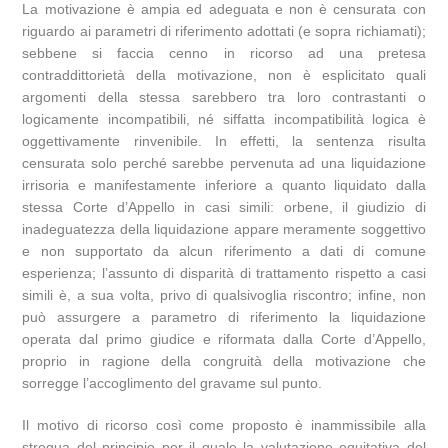
La motivazione è ampia ed adeguata e non è censurata con
riguardo ai parametri di riferimento adottati (e sopra richiamati);
sebbene si faccia cenno in ricorso ad una pretesa
contraddittorietà della motivazione, non è esplicitato quali
argomenti della stessa sarebbero tra loro contrastanti o
logicamente incompatibili, né siffatta incompatibilità logica è
oggettivamente rinvenibile. In effetti, la sentenza risulta
censurata solo perché sarebbe pervenuta ad una liquidazione
irrisoria e manifestamente inferiore a quanto liquidato dalla
stessa Corte d’Appello in casi simili: orbene, il giudizio di
inadeguatezza della liquidazione appare meramente soggettivo
e non supportato da alcun riferimento a dati di comune
esperienza; l’assunto di disparità di trattamento rispetto a casi
simili è, a sua volta, privo di qualsivoglia riscontro; infine, non
può assurgere a parametro di riferimento la liquidazione
operata dal primo giudice e riformata dalla Corte d’Appello,
proprio in ragione della congruità della motivazione che
sorregge l’accoglimento del gravame sul punto.
Il motivo di ricorso così come proposto è inammissibile alla
stregua del principio per il quale la valutazione equitativa del