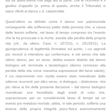
sia da quest’ultima che dagli atti di parte, che le ricorrenti e il
giudice d’appello (e, prima di questo, anche il Tribunale) si
siano riferiti al danno c.d. catastrofale.
Quest’ultimo va definito come il danno non patrimoniale
conseguente alla sofferenza patita dalla persona che, a causa
delle lesioni sofferte, nel lasso di tempo compreso tra l’evento
che le ha provocate e la morte, assiste alla perdita della propria
vita (cfr., da ultimo, Cass. n. 1072/11, n. 19133/11). La
giurisprudenza di legittimità formatasi sul punto, i cui approdi
più recenti si intendono qui confermare, è nel senso che tale
ultimo danno, per un verso, debba essere distinto dal danno
biologico ed- terminale o tanatologico (danno connesso alla
perdita della vita come massima espressione del bene salute),
il cui risarcimento non risulta essere stato rivendicato dalle
odierne ricorrenti; per altro verso, si distingua – distinzione, che
più rileva ai fini della presente decisione – dal danno biologico
rivendicato iure hereditatis dagli eredi di colui che,
sopravvissuto per un considerevole lasso di tempo ad un
evento poi rivelatosi mortale, abbia, in tale periodo, sofferto una
lesione della propria integrità psico-fisica autonomamente