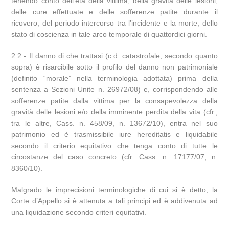
tenendo conto dell’età della vittima, della gravità delle lesioni,
delle cure effettuate e delle sofferenze patite durante il
ricovero, del periodo intercorso tra l’incidente e la morte, dello
stato di coscienza in tale arco temporale di quattordici giorni.
2.2.- Il danno di che trattasi (c.d. catastrofale, secondo quanto
sopra) è risarcibile sotto il profilo del danno non patrimoniale
(definito “morale” nella terminologia adottata) prima della
sentenza a Sezioni Unite n. 26972/08) e, corrispondendo alle
sofferenze patite dalla vittima per la consapevolezza della
gravità delle lesioni e/o della imminente perdita della vita (cfr.,
tra le altre, Cass. n. 458/09, n. 13672/10), entra nel suo
patrimonio ed è trasmissibile iure hereditatis e liquidabile
secondo il criterio equitativo che tenga conto di tutte le
circostanze del caso concreto (cfr. Cass. n. 17177/07, n.
8360/10).
Malgrado le imprecisioni terminologiche di cui si è detto, la
Corte d’Appello si è attenuta a tali principi ed è addivenuta ad
una liquidazione secondo criteri equitativi.