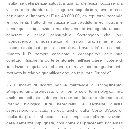
risultanze della perizia autoptica quanto alle lesioni occorse alla
vittima e la durata della degenza ospedaliera; che è così
pervenuta all’importo di Euro 40.000,00, da reputarsi, secondo
le ricorrenti, frutto di valutazione contraddittoria ed illogica e
comunque di liquidazione manifestamente inadeguata al caso
concreto e perciò censurabile. Sostengono che, pur
riconoscendo la sussistenza di lesioni gravissime e pur
essendo stata la degenza ospedaliera “travagliata” ed essendo
rimasto il R. sempre cosciente e consapevole delle sue
condizioni fisiche, la Corte territoriale, nell’esercitare il potere di
liquidazione equitativa del danno, non avrebbe adeguatamente
motivato la relativa quantificazione, da reputarsi “irrisoria”.
2.- Il motivo di ricorso non è meritevole di accoglimento.
S’impone una premessa, che non è solo terminologica, ma
anche concettuale: sebbene le ricorrenti facciano riferimento al
“danno biologico iure hereditatis” e sebbene questa
espressione sia stata ripresa anche dalla Corte d’Appello,
risulta dagli atti, dal ricorso e dal complesso della motivazione
della sentenza impugnata, così come dai precedenti richiamati