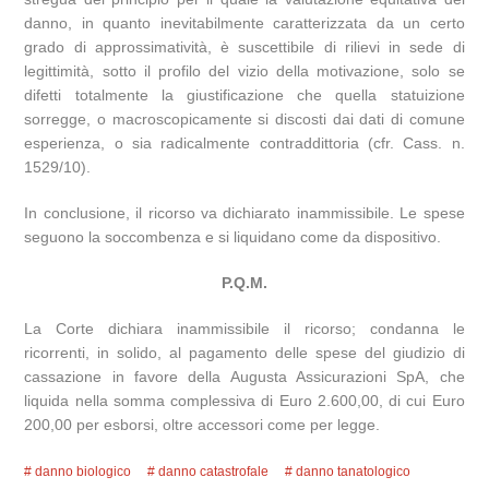
danno, in quanto inevitabilmente caratterizzata da un certo
grado di approssimatività, è suscettibile di rilievi in sede di
legittimità, sotto il profilo del vizio della motivazione, solo se
difetti totalmente la giustificazione che quella statuizione
sorregge, o macroscopicamente si discosti dai dati di comune
esperienza, o sia radicalmente contraddittoria (cfr. Cass. n.
1529/10).
In conclusione, il ricorso va dichiarato inammissibile. Le spese
seguono la soccombenza e si liquidano come da dispositivo.
P.Q.M.
La Corte dichiara inammissibile il ricorso; condanna le
ricorrenti, in solido, al pagamento delle spese del giudizio di
cassazione in favore della Augusta Assicurazioni SpA, che
liquida nella somma complessiva di Euro 2.600,00, di cui Euro
200,00 per esborsi, oltre accessori come per legge.
danno biologico
danno catastrofale
danno tanatologico