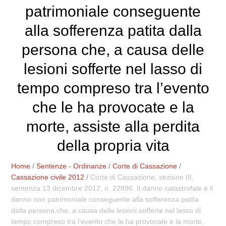
patrimoniale conseguente
alla sofferenza patita dalla
persona che, a causa delle
lesioni sofferte nel lasso di
tempo compreso tra l’evento
che le ha provocate e la
morte, assiste alla perdita
della propria vita
Home
/
Sentenze - Ordinanze
/
Corte di Cassazione
/
Cassazione civile 2012
/
Corte di Cassazione, sezione III,
sentenza 13 dicembre 2012, n. 22896. Il danno catastrofale è il
danno non patrimoniale conseguente alla sofferenza patita
dalla persona che, a causa delle lesioni sofferte nel lasso di
tempo compreso tra l’evento che le ha provocate e la morte,