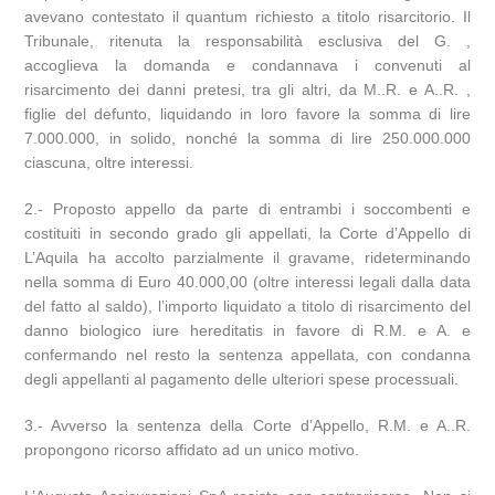
avevano contestato il quantum richiesto a titolo risarcitorio. Il
Tribunale, ritenuta la responsabilità esclusiva del G. ,
accoglieva la domanda e condannava i convenuti al
risarcimento dei danni pretesi, tra gli altri, da M..R. e A..R. ,
figlie del defunto, liquidando in loro favore la somma di lire
7.000.000, in solido, nonché la somma di lire 250.000.000
ciascuna, oltre interessi.
2.- Proposto appello da parte di entrambi i soccombenti e
costituiti in secondo grado gli appellati, la Corte d’Appello di
L’Aquila ha accolto parzialmente il gravame, rideterminando
nella somma di Euro 40.000,00 (oltre interessi legali dalla data
del fatto al saldo), l’importo liquidato a titolo di risarcimento del
danno biologico iure hereditatis in favore di R.M. e A. e
confermando nel resto la sentenza appellata, con condanna
degli appellanti al pagamento delle ulteriori spese processuali.
3.- Avverso la sentenza della Corte d’Appello, R.M. e A..R.
propongono ricorso affidato ad un unico motivo.