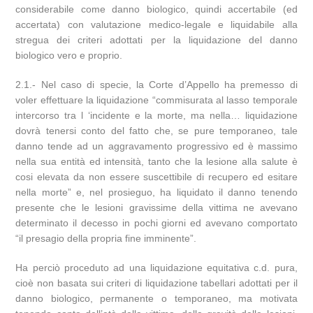
considerabile come danno biologico, quindi accertabile (ed
accertata) con valutazione medico-legale e liquidabile alla
stregua dei criteri adottati per la liquidazione del danno
biologico vero e proprio.
2.1.- Nel caso di specie, la Corte d’Appello ha premesso di
voler effettuare la liquidazione “commisurata al lasso temporale
intercorso tra l ‘incidente e la morte, ma nella… liquidazione
dovrà tenersi conto del fatto che, se pure temporaneo, tale
danno tende ad un aggravamento progressivo ed è massimo
nella sua entità ed intensità, tanto che la lesione alla salute è
cosi elevata da non essere suscettibile di recupero ed esitare
nella morte” e, nel prosieguo, ha liquidato il danno tenendo
presente che le lesioni gravissime della vittima ne avevano
determinato il decesso in pochi giorni ed avevano comportato
“il presagio della propria fine imminente”.
Ha perciò proceduto ad una liquidazione equitativa c.d. pura,
cioè non basata sui criteri di liquidazione tabellari adottati per il
danno biologico, permanente o temporaneo, ma motivata