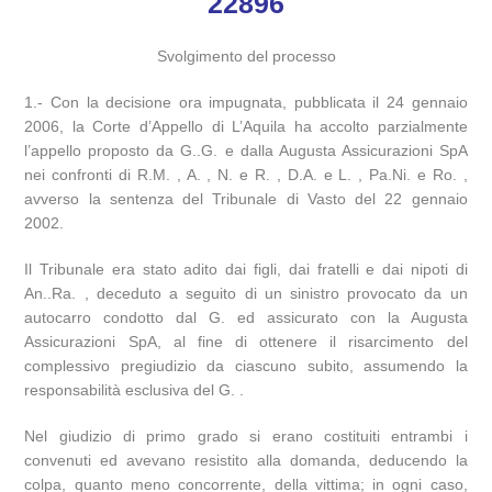
22896
Svolgimento del processo
1.- Con la decisione ora impugnata, pubblicata il 24 gennaio
2006, la Corte d’Appello di L’Aquila ha accolto parzialmente
l’appello proposto da G..G. e dalla Augusta Assicurazioni SpA
nei confronti di R.M. , A. , N. e R. , D.A. e L. , Pa.Ni. e Ro. ,
avverso la sentenza del Tribunale di Vasto del 22 gennaio
2002.
Il Tribunale era stato adito dai figli, dai fratelli e dai nipoti di
An..Ra. , deceduto a seguito di un sinistro provocato da un
autocarro condotto dal G. ed assicurato con la Augusta
Assicurazioni SpA, al fine di ottenere il risarcimento del
complessivo pregiudizio da ciascuno subito, assumendo la
responsabilità esclusiva del G. .
Nel giudizio di primo grado si erano costituiti entrambi i
convenuti ed avevano resistito alla domanda, deducendo la
colpa, quanto meno concorrente, della vittima; in ogni caso,