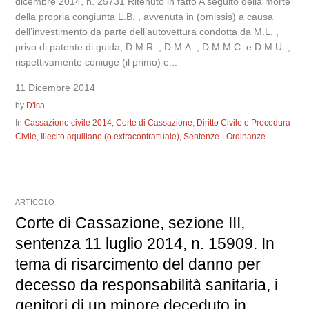
dicembre 2014, n. 25731 Ritenuto in fatto A seguito della morte
della propria congiunta L.B. , avvenuta in (omissis) a causa
dell’investimento da parte dell’autovettura condotta da M.L. ,
privo di patente di guida, D.M.R. , D.M.A. , D.M.M.C. e D.M.U. ,
rispettivamente coniuge (il primo) e...
11 Dicembre 2014
by
D'Isa
In
Cassazione civile 2014
,
Corte di Cassazione
,
Diritto Civile e Procedura
Civile
,
Illecito aquiliano (o extracontrattuale)
,
Sentenze - Ordinanze
ARTICOLO
Corte di Cassazione, sezione III,
sentenza 11 luglio 2014, n. 15909. In
tema di risarcimento del danno per
decesso da responsabilità sanitaria, i
genitori di un minore deceduto in