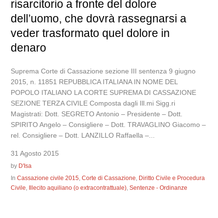
risarcitorio a fronte del dolore
dell’uomo, che dovrà rassegnarsi a
veder trasformato quel dolore in
denaro
Suprema Corte di Cassazione sezione III sentenza 9 giugno
2015, n. 11851 REPUBBLICA ITALIANA IN NOME DEL
POPOLO ITALIANO LA CORTE SUPREMA DI CASSAZIONE
SEZIONE TERZA CIVILE Composta dagli Ill.mi Sigg.ri
Magistrati: Dott. SEGRETO Antonio – Presidente – Dott.
SPIRITO Angelo – Consigliere – Dott. TRAVAGLINO Giacomo –
rel. Consigliere – Dott. LANZILLO Raffaella –...
31 Agosto 2015
by
D'Isa
In
Cassazione civile 2015
,
Corte di Cassazione
,
Diritto Civile e Procedura
Civile
,
Illecito aquiliano (o extracontrattuale)
,
Sentenze - Ordinanze