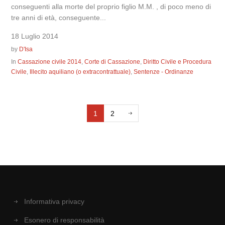
conseguenti alla morte del proprio figlio M.M. , di poco meno di
tre anni di età, conseguente...
18 Luglio 2014
by
D'Isa
In
Cassazione civile 2014
,
Corte di Cassazione
,
Diritto Civile e Procedura
Civile
,
Illecito aquiliano (o extracontrattuale)
,
Sentenze - Ordinanze
1
2
Informativa privacy
Esonero di responsabilità